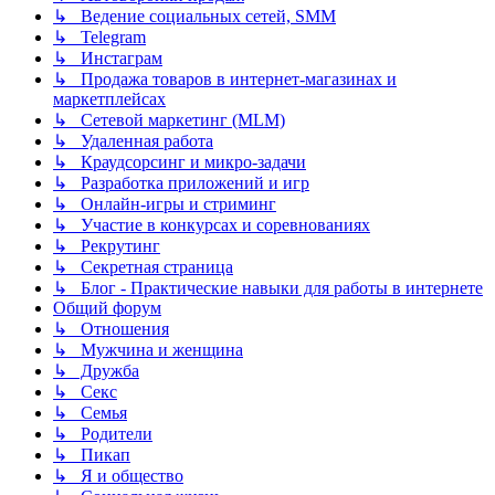
↳ Ведение социальных сетей, SMM
↳ Telegram
↳ Инстаграм
↳ Продажа товаров в интернет-магазинах и
маркетплейсах
↳ Сетевой маркетинг (MLM)
↳ Удаленная работа
↳ Краудсорсинг и микро-задачи
↳ Разработка приложений и игр
↳ Онлайн-игры и стриминг
↳ Участие в конкурсах и соревнованиях
↳ Рекрутинг
↳ Секретная страница
↳ Блог - Практические навыки для работы в интернете
Общий форум
↳ Отношения
↳ Мужчина и женщина
↳ Дружба
↳ Секс
↳ Семья
↳ Родители
↳ Пикап
↳ Я и общество