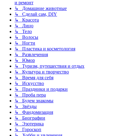
и ремонт
↳ Домашние животные
↳ Сделай сам, DIY
↳ Красота
↳ Лицо
↳ Тело
↳ Волосы
↳ Ногти
↳ Пластика и косметология
↳ Развлечения
↳ Юмор
↳ Туризм, путешествия и отдых
↳ Культура и творчество
↳ Время для себя
↳ Искусство
↳ Праздники и подарки
↳ Проба пера
↳ Будем знакомы
↳ Звёзды
↳ Фандомизация
↳ Биографии
↳ Эзотерика
↳ Гороскоп
↳ Хобби и увлечения