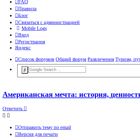
FAQ
Правила
Блог
Связаться с администрацией
Mobile Logs
Вход
Регистрация
Яндекс
Список форумов
Общий форум
Развлечения
Туризм, пу
Американская мечта: история, ценност
Ответить
Отправить тему по email
Версия для печати