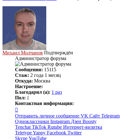
Михаил Молчанов
Подтверждён
Администратор форума
Сообщения:
15115
Стаж:
2 года 1 месяц
Откуда:
Москва
Настроение:
Благодарил (а):
1 раз
Пол:
Контактная информация:
Контактная
информация
Отправить личное сообщение
VK
Сайт
Telegram
пользователя
Одноклассники
Instagram
Дзен
Boosty
Михаил
Tenchat
TikTok
Rutube
Интернет-визитка
Молчанов
Teletype
Yappy
Facebook
Twitter
Skype
YouTube