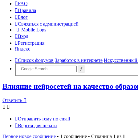
FAQ
Правила
Блог
Связаться с администрацией
Mobile Logs
Вход
Регистрация
Яндекс
Список форумов
Заработок в интернете
Искусственный 
Влияние нейросетей на качество образ
Ответить
Отправить тему по email
Версия для печати
Первое новое сообщение
• 1 сообщение • Страница
1
из
1