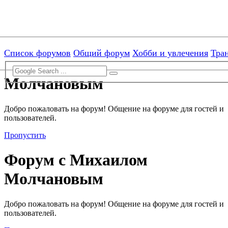
[ROOT]/includes/functions.php:3103)
Skip to menu
Skip to content
Skip to search
Список форумов
Общий форум
Хобби и увлечения
Тра
Форум с Михаилом
Молчановым
Добро пожаловать на форум! Общение на форуме для гостей и
пользователей.
Пропустить
Форум с Михаилом
Молчановым
Добро пожаловать на форум! Общение на форуме для гостей и
пользователей.