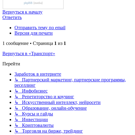
phpBB
[media]
Вернуться к началу
Ответить
Отправить тему по email
Версия для печати
1 сообщение • Страница
1
из
1
Вернуться в «Транспорт»
Перейти
Заработок в интернете
↳ Партнерский маркетинг, партнерские программы,
реселлинг
↳ Инфобизнес
↳ Репетиторство и коучинг
↳ Искусственный интеллект, нейросети
↳ Образование, онлайн-обучение
↳ Курсы и гайды
↳ Инвестиции
↳ Криптовалюты
↳ Торговля на бирже, трейдинг