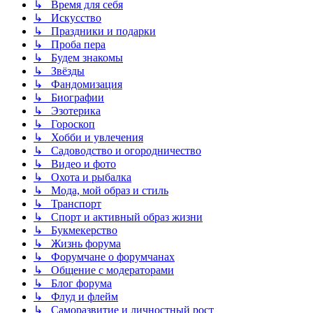
↳ Время для себя
↳ Искусство
↳ Праздники и подарки
↳ Проба пера
↳ Будем знакомы
↳ Звёзды
↳ Фандомизация
↳ Биографии
↳ Эзотерика
↳ Гороскоп
↳ Хобби и увлечения
↳ Садоводство и огородничество
↳ Видео и фото
↳ Охота и рыбалка
↳ Мода, мой образ и стиль
↳ Транспорт
↳ Спорт и активный образ жизни
↳ Букмекерство
↳ Жизнь форума
↳ Форумчане о форумчанах
↳ Общение с модераторами
↳ Блог форума
↳ Флуд и флейм
↳ Саморазвитие и личностный рост