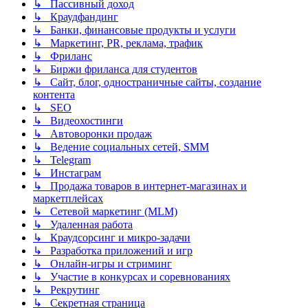
↳ Пассивный доход
↳ Краудфандинг
↳ Банки, финансовые продукты и услуги
↳ Маркетинг, PR, реклама, трафик
↳ Фриланс
↳ Биржи фриланса для студентов
↳ Сайт, блог, одностраничные сайты, создание
контента
↳ SEO
↳ Видеохостинги
↳ Автоворонки продаж
↳ Ведение социальных сетей, SMM
↳ Telegram
↳ Инстаграм
↳ Продажа товаров в интернет-магазинах и
маркетплейсах
↳ Сетевой маркетинг (MLM)
↳ Удаленная работа
↳ Краудсорсинг и микро-задачи
↳ Разработка приложений и игр
↳ Онлайн-игры и стриминг
↳ Участие в конкурсах и соревнованиях
↳ Рекрутинг
↳ Секретная страница