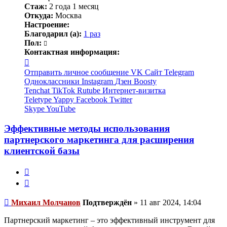
Стаж:
2 года 1 месяц
Откуда:
Москва
Настроение:
Благодарил (а):
1 раз
Пол:
Контактная информация:
Контактная
информация
Отправить личное сообщение
VK
Сайт
Telegram
пользователя
Одноклассники
Instagram
Дзен
Boosty
Михаил
Tenchat
TikTok
Rutube
Интернет-визитка
Молчанов
Teletype
Yappy
Facebook
Twitter
Skype
YouTube
Эффективные методы использования
партнерского маркетинга для расширения
клиентской базы
Жалоба
Цитата
Непрочитанное
Михаил Молчанов
Подтверждён
»
11 авг 2024, 14:04
сообщение
Партнерский маркетинг – это эффективный инструмент для