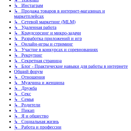
↳ Инстаграм
↳ Продажа товаров в интернет-магазинах и
маркетплейсах
↳ Сетевой маркетинг (MLM)
↳ Удаленная работа
↳ Краудсорсинг и микро-задачи
↳ Разработка приложений и игр
↳ Онлайн-игры и стриминг
↳ Участие в конкурсах и соревнованиях
↳ Рекрутинг
↳ Секретная страница
↳ Блог - Практические навыки для работы в интернете
Общий форум
↳ Отношения
↳ Мужчина и женщина
↳ Дружба
↳ Секс
↳ Семья
↳ Родители
↳ Пикап
↳ Я и общество
↳ Социальная жизнь
↳ Работа и профессии