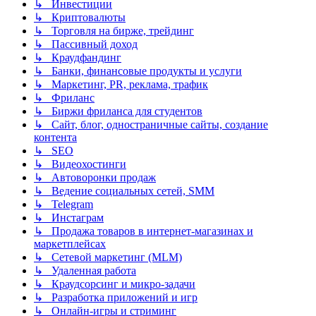
↳ Инвестиции
↳ Криптовалюты
↳ Торговля на бирже, трейдинг
↳ Пассивный доход
↳ Краудфандинг
↳ Банки, финансовые продукты и услуги
↳ Маркетинг, PR, реклама, трафик
↳ Фриланс
↳ Биржи фриланса для студентов
↳ Сайт, блог, одностраничные сайты, создание
контента
↳ SEO
↳ Видеохостинги
↳ Автоворонки продаж
↳ Ведение социальных сетей, SMM
↳ Telegram
↳ Инстаграм
↳ Продажа товаров в интернет-магазинах и
маркетплейсах
↳ Сетевой маркетинг (MLM)
↳ Удаленная работа
↳ Краудсорсинг и микро-задачи
↳ Разработка приложений и игр
↳ Онлайн-игры и стриминг