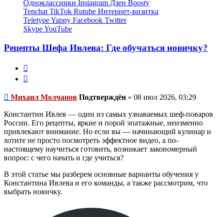
пользователя
Одноклассники
Instagram
Дзен
Boosty
Михаил
Tenchat
TikTok
Rutube
Интернет-визитка
Молчанов
Teletype
Yappy
Facebook
Twitter
Skype
YouTube
Рецепты Шефа Ивлева: Где обучаться новичку?
Жалоба
Цитата
Непрочитанное
Михаил Молчанов
Подтверждён
»
08 июл 2026, 03:29
сообщение
Константин Ивлев — один из самых узнаваемых шеф-поваров
России. Его рецепты, яркие и порой эпатажные, неизменно
привлекают внимание. Но если вы — начинающий кулинар и
хотите не просто посмотреть эффектное видео, а по-
настоящему научиться готовить, возникает закономерный
вопрос: с чего начать и где учиться?
В этой статье мы разберем основные варианты обучения у
Константина Ивлева и его команды, а также рассмотрим, что
выбрать новичку.