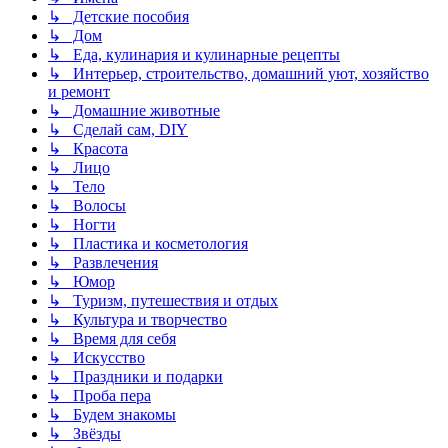
↳ Детские пособия
↳ Дом
↳ Еда, кулинария и кулинарные рецепты
↳ Интерьер, строительство, домашний уют, хозяйство
и ремонт
↳ Домашние животные
↳ Сделай сам, DIY
↳ Красота
↳ Лицо
↳ Тело
↳ Волосы
↳ Ногти
↳ Пластика и косметология
↳ Развлечения
↳ Юмор
↳ Туризм, путешествия и отдых
↳ Культура и творчество
↳ Время для себя
↳ Искусство
↳ Праздники и подарки
↳ Проба пера
↳ Будем знакомы
↳ Звёзды