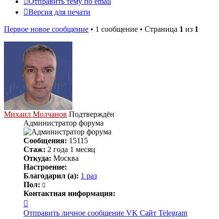
Отправить тему по email
Версия для печати
Первое новое сообщение
• 1 сообщение • Страница
1
из
1
Михаил Молчанов
Подтверждён
Администратор форума
Сообщения:
15115
Стаж:
2 года 1 месяц
Откуда:
Москва
Настроение:
Благодарил (а):
1 раз
Пол:
Контактная информация:
Контактная
информация
Отправить личное сообщение
VK
Сайт
Telegram