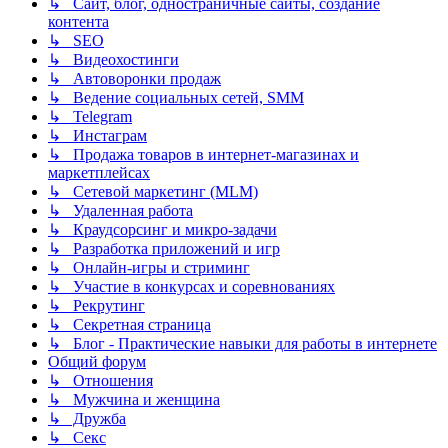
↳ Сайт, блог, одностраничные сайты, создание
контента
↳ SEO
↳ Видеохостинги
↳ Автоворонки продаж
↳ Ведение социальных сетей, SMM
↳ Telegram
↳ Инстаграм
↳ Продажа товаров в интернет-магазинах и
маркетплейсах
↳ Сетевой маркетинг (MLM)
↳ Удаленная работа
↳ Краудсорсинг и микро-задачи
↳ Разработка приложений и игр
↳ Онлайн-игры и стриминг
↳ Участие в конкурсах и соревнованиях
↳ Рекрутинг
↳ Секретная страница
↳ Блог - Практические навыки для работы в интернете
Общий форум
↳ Отношения
↳ Мужчина и женщина
↳ Дружба
↳ Секс