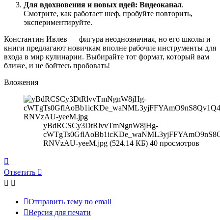
Для вдохновения и новых идей:
Видеоканал
.
Смотрите, как работает шеф, пробуйте повторить,
экспериментируйте.
Константин Ивлев — фигура неоднозначная, но его школы и
книги предлагают новичкам вполне рабочие инструменты для
входа в мир кулинарии. Выбирайте тот формат, который вам
ближе, и не бойтесь пробовать!
Вложения
yBdRCSCy3DtRlvvTmNgnW8jHg-
cWTgTs0GflAoBb1icKDe_waNML3yjFFYAmO9nS8
RNVzAU-yeeM.jpg (524.14 КБ) 40 просмотров
Вернуться
к
Ответить
началу
Отправить тему по email
Версия для печати