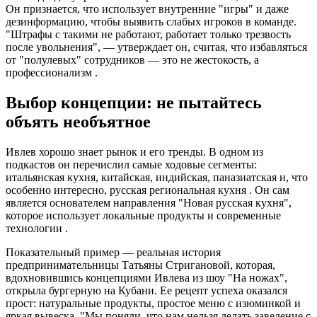
Он признается, что использует внутренние "игры" и даже
дезинформацию, чтобы выявить слабых игроков в команде.
"Штрафы с такими не работают, работает только трезвость
после увольнения", — утверждает он, считая, что избавляться
от "полулевых" сотрудников — это не жестокость, а
профессионализм .
Выбор концепции: не пытайтесь
объять необъятное
Ивлев хорошо знает рынок и его тренды. В одном из
подкастов он перечислил самые ходовые сегменты:
итальянская кухня, китайская, индийская, паназиатская и, что
особенно интересно, русская региональная кухня . Он сам
является основателем направления "Новая русская кухня",
которое использует локальные продукты и современные
технологии .
Показательный пример — реальная история
предпринимательницы Татьяны Стригановой, которая,
вдохновившись концепциями Ивлева из шоу "На ножах",
открыла бургерную на Кубани. Ее рецепт успеха оказался
прост: натуральные продукты, простое меню с изюминкой и
яркая вывеска. "Мы поняли, что нам нельзя делать заведение с