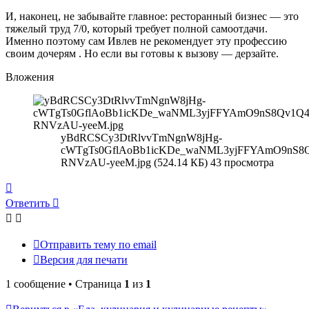
И, наконец, не забывайте главное: ресторанный бизнес — это
тяжелый труд 7/0, который требует полной самоотдачи.
Именно поэтому сам Ивлев не рекомендует эту профессию
своим дочерям . Но если вы готовы к вызову — дерзайте.
Вложения
yBdRCSCy3DtRlvvTmNgnW8jHg-
cWTgTs0GflAoBb1icKDe_waNML3yjFFYAmO9nS8
RNVzAU-yeeM.jpg (524.14 КБ) 43 просмотра
Вернуться
к
Ответить
началу
Отправить тему по email
Версия для печати
1 сообщение • Страница
1
из
1