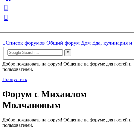
[ROOT]/includes/functions.php:3103)
Skip to menu
Skip to content
Skip to search
Форум с Михаилом
Список форумов
Общий форум
Дом
Еда, кулинария и
Молчановым
Добро пожаловать на форум! Общение на форуме для гостей и
пользователей.
Пропустить
Форум с Михаилом
Молчановым
Добро пожаловать на форум! Общение на форуме для гостей и
пользователей.