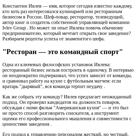
Константин Ивлев — имя, которое сегодня известно каждому,
кто хоть раз интересовался кулинарией или ресторанным
бизнесом в России. Шеф-повар, ресторатор, телеведущий,
автор книг и создатель собственной управляющей компании
Ivlev Group . Но может ли опыт Ивлева помочь обычному
предпринимателю, который мечтает открыть свое заведение?
Разбираем рецепты успеха от знаменитого шефа.
"Ресторан — это командный спорт"
Одна из ключевых философских установок Ивлева:
ресторанный бизнес нельзя построить в одиночку. В интервью
он неоднократно подчеркивал, что успех зависит от команды,
и сравнивал работу на кухне с футбольным матчем: если
вратарь "дырявый", вся команда терпит неудачу .
Как же собрать эту команду? Ивлев предлагает неожиданный
подход. Он проверял кандидатов на должность поваров,
обсуждая с ними фильм "Американская кухня" — и это был
не просто способ разговорить соискателя, а инструмент
оценки его профессионального мышления и совместимости с
ценностями заведения .
Его подход к управлению персоналом жесткий, но честный.