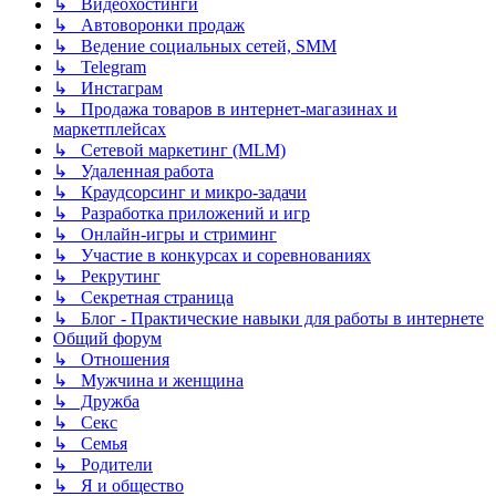
↳ Видеохостинги
↳ Автоворонки продаж
↳ Ведение социальных сетей, SMM
↳ Telegram
↳ Инстаграм
↳ Продажа товаров в интернет-магазинах и
маркетплейсах
↳ Сетевой маркетинг (MLM)
↳ Удаленная работа
↳ Краудсорсинг и микро-задачи
↳ Разработка приложений и игр
↳ Онлайн-игры и стриминг
↳ Участие в конкурсах и соревнованиях
↳ Рекрутинг
↳ Секретная страница
↳ Блог - Практические навыки для работы в интернете
Общий форум
↳ Отношения
↳ Мужчина и женщина
↳ Дружба
↳ Секс
↳ Семья
↳ Родители
↳ Я и общество