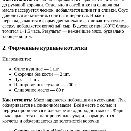
до румяной корочки. Отдельно в сотейнике на сливочном
масле пассеруется чеснок, добавляется шпинат и сливки. Соус
доводится до кипения, солится и перчится. Ножки
перекладываются в форму для запекания, заливаются соусом,
сверху добавляется копчёный сыр. В духовке при 180°C блюдо
томится 1–1,5 часа. Результат — нежнейшее мясо, буквально
тающее во рту.
2. Фирменные куриные котлетки
Ингредиенты:
Филе куриное — 1 шт.
Окорочка без кости — 2 шт.
Лук — 1 шт.
Панировочные сухари — 200 г
Сливочное масло — 80 г
Как готовить:
Мясо нарезается небольшими кусочками. Лук
обжаривается на сливочном масле. Всё вместе с солью и
перцем пробивается в блендере до однородной массы. Фарш
выкладывается на панировочные сухари, формируются
котлеты и обжариваются до золотистой корочки.
Секрет от шефа:
«Чтобы понять, что котлета