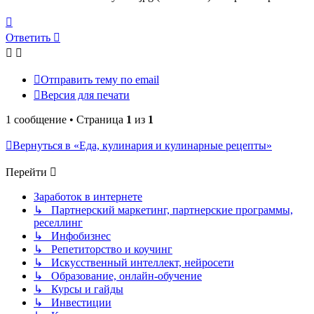
Вернуться
к
Ответить
началу
Отправить тему по email
Версия для печати
1 сообщение • Страница
1
из
1
Вернуться в «Еда, кулинария и кулинарные рецепты»
Перейти
Заработок в интернете
↳ Партнерский маркетинг, партнерские программы,
реселлинг
↳ Инфобизнес
↳ Репетиторство и коучинг
↳ Искусственный интеллект, нейросети
↳ Образование, онлайн-обучение
↳ Курсы и гайды
↳ Инвестиции