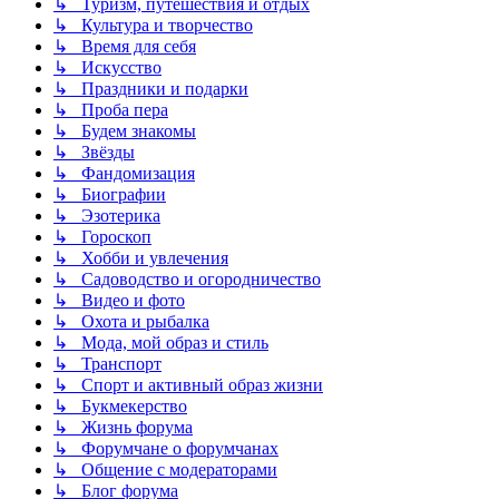
↳ Туризм, путешествия и отдых
↳ Культура и творчество
↳ Время для себя
↳ Искусство
↳ Праздники и подарки
↳ Проба пера
↳ Будем знакомы
↳ Звёзды
↳ Фандомизация
↳ Биографии
↳ Эзотерика
↳ Гороскоп
↳ Хобби и увлечения
↳ Садоводство и огородничество
↳ Видео и фото
↳ Охота и рыбалка
↳ Мода, мой образ и стиль
↳ Транспорт
↳ Спорт и активный образ жизни
↳ Букмекерство
↳ Жизнь форума
↳ Форумчане о форумчанах
↳ Общение с модераторами
↳ Блог форума