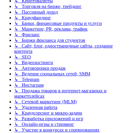
↳ Криптовалюты
↳ Торговля на бирже, трейдинг
↳ Пассивный доход
↳ Краудфандинг
↳ Банки, финансовые продукты и услуги
↳ Маркетинг, PR, реклама, трафик
↳ Фриланс
↳ Биржи фриланса для студентов
↳ Сайт, блог, одностраничные сайты, создание
контента
↳ SEO
↳ Видеохостинги
↳ Автоворонки продаж
↳ Ведение социальных сетей, SMM
↳ Telegram
↳ Инстаграм
↳ Продажа товаров в интернет-магазинах и
маркетплейсах
↳ Сетевой маркетинг (MLM)
↳ Удаленная работа
↳ Краудсорсинг и микро-задачи
↳ Разработка приложений и игр
↳ Онлайн-игры и стриминг
↳ Участие в конкурсах и соревнованиях