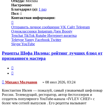
Откуда:
Москва
Настроение:
Благодарил (а):
1 раз
Пол:
Контактная информация:
Контактная
информация
Отправить личное сообщение
VK
Сайт
Telegram
пользователя
Одноклассники
Instagram
Дзен
Boosty
Михаил
Tenchat
TikTok
Rutube
Интернет-визитка
Молчанов
Teletype
Yappy
Facebook
Twitter
Skype
YouTube
Рецепты Шефа Ивлева: рейтинг лучших блюд от
признанного мастера
Жалоба
Цитата
Непрочитанное
Михаил Молчанов
»
08 июл 2026, 03:24
сообщение
Константин Ивлев — пожалуй, самый узнаваемый шеф-повар
России. Телеведущий, ресторатор, автор бестселлеров и
создатель популярного YouTube-канала «IVLEV CHEF» с
более чем сотней выпусков . Его рецепты вызывают