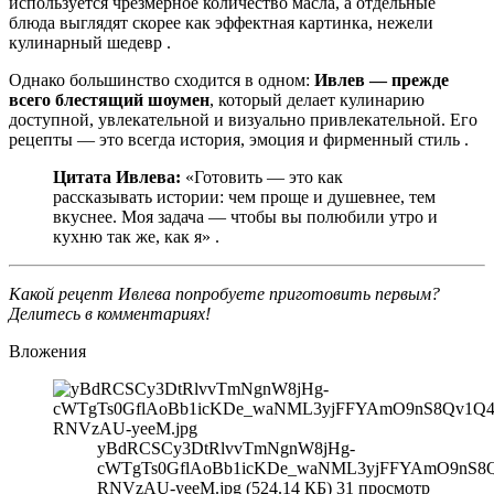
используется чрезмерное количество масла, а отдельные
блюда выглядят скорее как эффектная картинка, нежели
кулинарный шедевр .
Однако большинство сходится в одном:
Ивлев — прежде
всего блестящий шоумен
, который делает кулинарию
доступной, увлекательной и визуально привлекательной. Его
рецепты — это всегда история, эмоция и фирменный стиль .
Цитата Ивлева:
«Готовить — это как
рассказывать истории: чем проще и душевнее, тем
вкуснее. Моя задача — чтобы вы полюбили утро и
кухню так же, как я» .
Какой рецепт Ивлева попробуете приготовить первым?
Делитесь в комментариях!
Вложения
yBdRCSCy3DtRlvvTmNgnW8jHg-
cWTgTs0GflAoBb1icKDe_waNML3yjFFYAmO9nS8
RNVzAU-yeeM.jpg (524.14 КБ) 31 просмотр