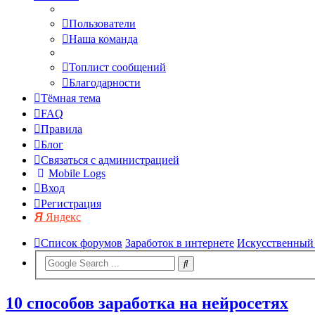
Пользователи
Наша команда
Топлист сообщений
Благодарности
Тёмная тема
FAQ
Правила
Блог
Связаться с администрацией
Mobile Logs
Вход
Регистрация
Яндекс
Список форумов
Заработок в интернете
Искусственный 
10 способов заработка на нейросетях