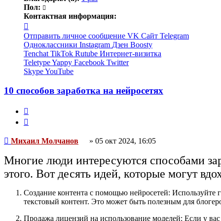
Пол:
Контактная информация:
Контактная
информация
Отправить личное сообщение
VK
Сайт
Telegram
пользователя
Одноклассники
Instagram
Дзен
Boosty
Михаил
Tenchat
TikTok
Rutube
Интернет-визитка
Молчанов
Teletype
Yappy
Facebook
Twitter
Skype
YouTube
10 способов заработка на нейросетях
Жалоба
Цитата
Непрочитанное
Михаил Молчанов
»
05 окт 2024, 16:05
сообщение
Многие люди интересуются способами зар
этого. Вот десять идей, которые могут вдох
Создание контента с помощью нейросетей: Используйте ге
текстовый контент. Это может быть полезным для блогеро
Продажа лицензий на использование моделей: Если у вас 