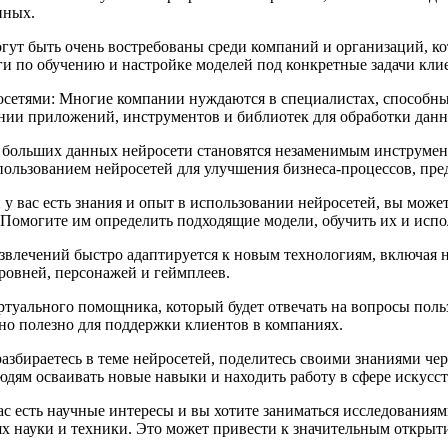
нных.
огут быть очень востребованы среди компаний и организаций, к
ги по обучению и настройке моделей под конкретные задачи кли
осетями: Многие компании нуждаются в специалистах, способны
ании приложений, инструментов и библиотек для обработки дан
 больших данных нейросети становятся незаменимым инструмент
пользованием нейросетей для улучшения бизнеса-процессов, пред
 у вас есть знания и опыт в использовании нейросетей, вы може
 Помогите им определить подходящие модели, обучить их и испо
звлечений быстро адаптируется к новым технологиям, включая 
ровней, персонажей и геймплеев.
туального помощника, который будет отвечать на вопросы поль
но полезно для поддержки клиентов в компаниях.
азбираетесь в теме нейросетей, поделитесь своими знаниями че
юдям осваивать новые навыки и находить работу в сфере искусс
вас есть научные интересы и вы хотите заниматься исследовани
ях науки и техники. Это может привести к значительным открыт