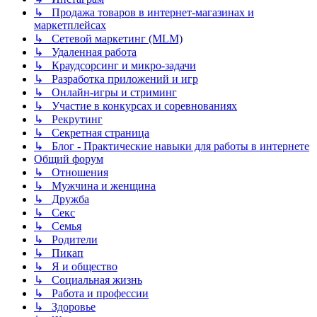
↳ Продажа товаров в интернет-магазинах и
маркетплейсах
↳ Сетевой маркетинг (MLM)
↳ Удаленная работа
↳ Краудсорсинг и микро-задачи
↳ Разработка приложений и игр
↳ Онлайн-игры и стриминг
↳ Участие в конкурсах и соревнованиях
↳ Рекрутинг
↳ Секретная страница
↳ Блог - Практические навыки для работы в интернете
Общий форум
↳ Отношения
↳ Мужчина и женщина
↳ Дружба
↳ Секс
↳ Семья
↳ Родители
↳ Пикап
↳ Я и общество
↳ Социальная жизнь
↳ Работа и профессии
↳ Здоровье