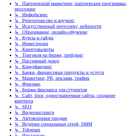
↳ Партнерский маркетинг, партнерские программы,
реселлинг
↳ Инфобизнес
↳ Репетиторство и коучинг
↳ Искусственный интеллект, нейросети
↳ Образование, онлайн-обучение
↳ Курсы и гайды
↳ Инвестиции
↳ Криптовалюты
↳ Торговля на бирже, трейдинг
↳ Пассивный доход
↳ Краудфандинг
↳ Банки, финансовые продукты и услуги
↳ Маркетинг, PR, реклама, трафик
↳ Фриланс
↳ Биржи фриланса для студентов
↳ Сайт, блог, одностраничные сайты, создание
контента
↳ SEO
↳ Видеохостинги
↳ Автоворонки продаж
↳ Ведение социальных сетей, SMM
↳ Telegram
↳ Инстаграм