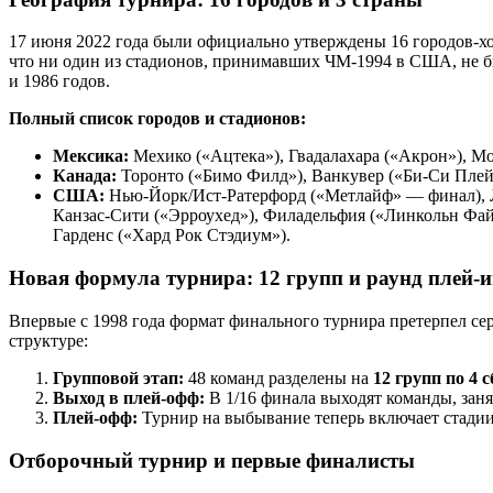
17 июня 2022 года были официально утверждены 16 городов-хоз
что ни один из стадионов, принимавших ЧМ-1994 в США, не б
и 1986 годов.
Полный список городов и стадионов:
Мексика:
Мехико («Ацтека»), Гвадалахара («Акрон»), Мон
Канада:
Торонто («Бимо Филд»), Ванкувер («Би-Си Плей
США:
Нью-Йорк/Ист-Ратерфорд («Метлайф» — финал), Ло
Канзас-Сити («Эрроухед»), Филадельфия («Линкольн Фа
Гарденс («Хард Рок Стэдиум»).
Новая формула турнира: 12 групп и раунд плей-
Впервые с 1998 года формат финального турнира претерпел сер
структуре:
Групповой этап:
48 команд разделены на
12 групп по 4 
Выход в плей-офф:
В 1/16 финала выходят команды, заняв
Плей-офф:
Турнир на выбывание теперь включает стадии 
Отборочный турнир и первые финалисты