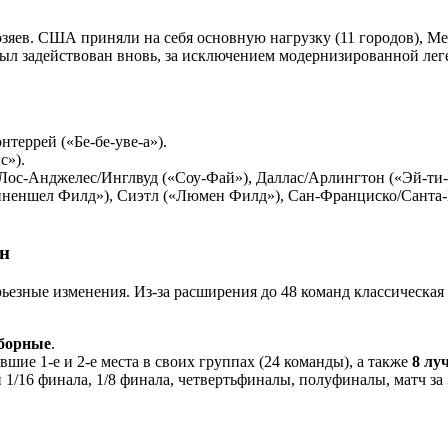
яев. США приняли на себя основную нагрузку (11 городов), Мек
ыл задействован вновь, за исключением модернизированной ле
террей («Бе-бе-уве-а»).
с»).
с-Анджелес/Инглвуд («Соу-Фай»), Даллас/Арлингтон («Эй-ти-эн
йненшел Филд»), Сиэтл («Люмен Филд»), Сан-Франциско/Санта-К
ин
ьезные изменения. Из-за расширения до 48 команд классическая
сборные
.
шие 1-е и 2-е места в своих группах (24 команды), а также
8 лу
1/16 финала, 1/8 финала, четвертьфиналы, полуфиналы, матч за 