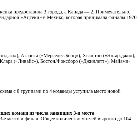
сика предоставила 3 города, а Канада — 2. Примечательно,
гендарной «Ацтеки» в Мехико, которая принимала финалы 1970
д-ти»), Атланта («Мерседес-Бенц»), Хьюстон («Эн-ар-джи»),
лара («Ливайс»), Бостон/Фоксборо («Джиллетт»), Майами-
 схема с 8 группами по 4 команды уступила место новой
чших команд из числа занявших 3-и места
.
3-е место и финал. Общее количество матчей выросло до 104.