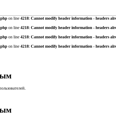
vice/core/functions.php
on line
846
:
Undefined variable $status
vice/core/functions.php
on line
846
:
Undefined variable $status
vice/core/functions.php
on line
846
:
Undefined variable $status
.php
on line
4218
:
Cannot modify header information - headers alre
.php
on line
4218
:
Cannot modify header information - headers alre
.php
on line
4218
:
Cannot modify header information - headers alre
.php
on line
4218
:
Cannot modify header information - headers alre
вым
пользователей.
вым