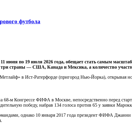
ирового футбола
 11 июня по 19 июля 2026 года, обещает стать самым масшт
 три страны — США, Канада и Мексика, а количество участн
Метлайф» в Ист-Ратерфорде (пригород Нью-Йорка), открывая но
на 68-м Конгрессе ФИФА в Москве, непосредственно перед стар
ительную победу, набрав 134 голоса против 65 у заявки Марокк
 командами, однако 10 января 2017 года президент ФИФА Джанн
.