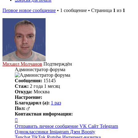
Версия для печати
Первое новое сообщение
• 1 сообщение • Страница
1
из
1
Михаил Молчанов
Подтверждён
Администратор форума
Сообщения:
15145
Стаж:
2 года 1 месяц
Откуда:
Москва
Настроение:
Благодарил (а):
1 раз
Пол:
Контактная информация:
Контактная
информация
Отправить личное сообщение
VK
Сайт
Telegram
пользователя
Одноклассники
Instagram
Дзен
Boosty
Михаил
Tenchat
TikTok
Rutube
Интернет-визитка