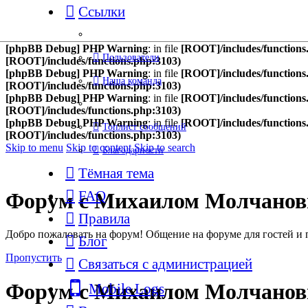
Ссылки
[phpBB Debug] PHP Warning
: in file
[ROOT]/ext/sniper/mobilede
[phpBB Debug] PHP Warning
: in file
[ROOT]/ext/sniper/mobilede
[phpBB Debug] PHP Warning
: in file
[ROOT]/ext/sniper/mobilede
[phpBB Debug] PHP Warning
: in file
[ROOT]/includes/functions
Пользователи
[ROOT]/includes/functions.php:3103)
[phpBB Debug] PHP Warning
: in file
[ROOT]/includes/functions
Наша команда
[ROOT]/includes/functions.php:3103)
[phpBB Debug] PHP Warning
: in file
[ROOT]/includes/functions
[ROOT]/includes/functions.php:3103)
[phpBB Debug] PHP Warning
: in file
[ROOT]/includes/functions
Топлист сообщений
[ROOT]/includes/functions.php:3103)
Skip to menu
Skip to content
Skip to search
Благодарности
Тёмная тема
FAQ
Форум с Михаилом Молчано
Правила
Добро пожаловать на форум! Общение на форуме для гостей и 
Блог
Пропустить
Связаться с администрацией
Форум с Михаилом Молчано
Mobile Logs