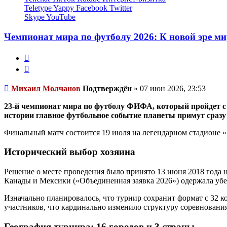
Молчанов
Teletype
Yappy
Facebook
Twitter
Skype
YouTube
Чемпионат мира по футболу 2026: К новой эре м
Жалоба
Цитата
Непрочитанное
Михаил Молчанов
Подтверждён
»
07 июн 2026, 23:53
сообщение
23-й чемпионат мира по футболу ФИФА, который пройдет с
истории главное футбольное событие планеты примут сразу
Финальный матч состоится 19 июля на легендарном стадионе «
Исторический выбор хозяина
Решение о месте проведения было принято 13 июня 2018 года 
Канады и Мексики («Объединенная заявка 2026») одержала убед
Изначально планировалось, что турнир сохранит формат с 32
участников, что кардинально изменило структуру соревнования
География турнира: 16 городов и 3 страны