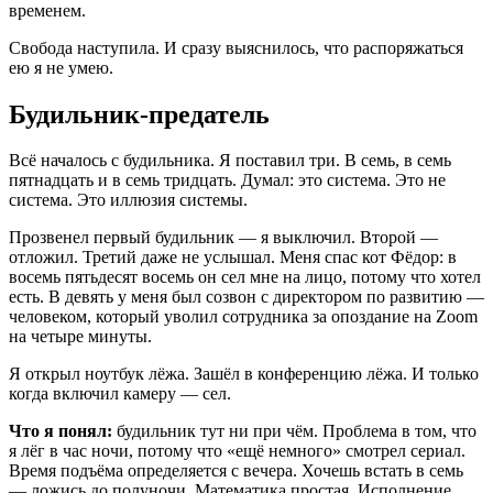
временем.
Свобода наступила. И сразу выяснилось, что распоряжаться
ею я не умею.
Будильник-предатель
Всё началось с будильника. Я поставил три. В семь, в семь
пятнадцать и в семь тридцать. Думал: это система. Это не
система. Это иллюзия системы.
Прозвенел первый будильник — я выключил. Второй —
отложил. Третий даже не услышал. Меня спас кот Фёдор: в
восемь пятьдесят восемь он сел мне на лицо, потому что хотел
есть. В девять у меня был созвон с директором по развитию —
человеком, который уволил сотрудника за опоздание на Zoom
на четыре минуты.
Я открыл ноутбук лёжа. Зашёл в конференцию лёжа. И только
когда включил камеру — сел.
Что я понял:
будильник тут ни при чём. Проблема в том, что
я лёг в час ночи, потому что «ещё немного» смотрел сериал.
Время подъёма определяется с вечера. Хочешь встать в семь
— ложись до полуночи. Математика простая. Исполнение