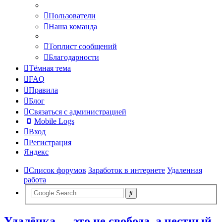
Пользователи
Наша команда
Топлист сообщений
Благодарности
Тёмная тема
FAQ
Правила
Блог
Связаться с администрацией
Mobile Logs
Вход
Регистрация
Яндекс
Список форумов
Заработок в интернете
Удаленная
работа
Удалёнка — это не свобода, а честный