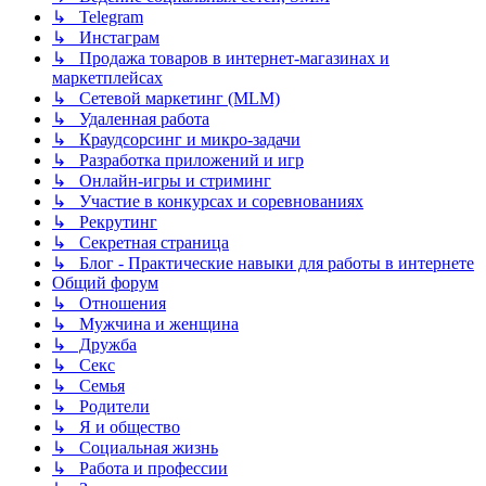
↳ Telegram
↳ Инстаграм
↳ Продажа товаров в интернет-магазинах и
маркетплейсах
↳ Сетевой маркетинг (MLM)
↳ Удаленная работа
↳ Краудсорсинг и микро-задачи
↳ Разработка приложений и игр
↳ Онлайн-игры и стриминг
↳ Участие в конкурсах и соревнованиях
↳ Рекрутинг
↳ Секретная страница
↳ Блог - Практические навыки для работы в интернете
Общий форум
↳ Отношения
↳ Мужчина и женщина
↳ Дружба
↳ Секс
↳ Семья
↳ Родители
↳ Я и общество
↳ Социальная жизнь
↳ Работа и профессии