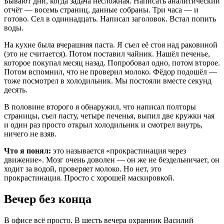
Бывают дни, когда задача несложная. Написать аналитический
отчёт — восемь страниц, данные собраны. Три часа — и
готово. Сел в одиннадцать. Написал заголовок. Встал попить
воды.
На кухне была вчерашняя паста. Я съел её стоя над раковиной
(это не считается). Потом поставил чайник. Нашёл печенье,
которое покупал месяц назад. Попробовал одно, потом второе.
Потом вспомнил, что не проверил молоко. Фёдор подошёл —
тоже посмотрел в холодильник. Мы постояли вместе секунд
десять.
В половине второго я обнаружил, что написал полторы
страницы, съел пасту, четыре печенья, выпил две кружки чая
и один раз просто открыл холодильник и смотрел внутрь,
ничего не взяв.
Что я понял:
это называется «прокрастинация через
движение». Мозг очень доволен — он же не бездельничает, он
ходит за водой, проверяет молоко. Но нет, это
прокрастинация. Просто с хорошей маскировкой.
Вечер без конца
В офисе всё просто. В шесть вечера охранник Василий