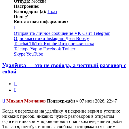
Откуда:
Москва
Настроение:
Благодарил (а):
1 раз
Пол:
Контактная информация:
Контактная
информация
Отправить личное сообщение
VK
Сайт
Telegram
пользователя
Одноклассники
Instagram
Дзен
Boosty
Михаил
Tenchat
TikTok
Rutube
Интернет-визитка
Молчанов
Teletype
Yappy
Facebook
Twitter
Skype
YouTube
Удалёнка — это не свобода, а честный разговор с
собой
Жалоба
Цитата
Непрочитанное
Михаил Молчанов
Подтверждён
»
07 июн 2026, 22:47
сообщение
Когда я переходил на удалёнку, я искренне верил в утопию:
никаких пробок, никаких чужих разговоров в открытом
офисе и никакой микроволновки с запахом вчерашней рыбы.
Только я, ноутбук и полная свобода распоряжаться своим