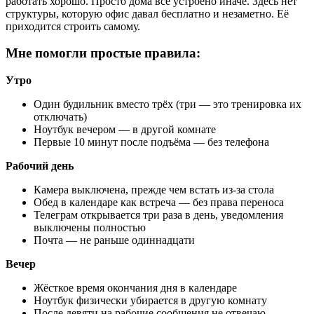
работать хорошо. Просто дома всё устроено иначе. Здесь нет
структуры, которую офис давал бесплатно и незаметно. Её
приходится строить самому.
Мне помогли простые правила:
Утро
Один будильник вместо трёх (три — это тренировка их
отключать)
Ноутбук вечером — в другой комнате
Первые 10 минут после подъёма — без телефона
Рабочий день
Камера выключена, прежде чем встать из-за стола
Обед в календаре как встреча — без права переноса
Телеграм открывается три раза в день, уведомления
выключены полностью
Почта — не раньше одиннадцати
Вечер
Жёсткое время окончания дня в календаре
Ноутбук физически убирается в другую комнату
После девяти на рабочие сообщения не отвечаю