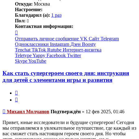
Откуда:
Москва
Настроение:
Благодарил (а):
1 раз
Пол:
Контактная информация:
Контактная
информация
Отправить личное сообщение
VK
Сайт
Telegram
пользователя
Одноклассники
Instagram
Дзен
Boosty
Михаил
Tenchat
TikTok
Rutube
Интернет-визитка
Молчанов
Teletype
Yappy
Facebook
Twitter
Skype
YouTube
Как стать супергероем своего дня: инструкция
для детей с элементами игры и развития
Жалоба
Цитата
Непрочитанное
Михаил Молчанов
Подтверждён
»
12 фев 2025, 01:46
сообщение
Привет, юные исследователи и будущие супергерои! Сегодня
мы отправляемся в увлекательное путешествие, где каждый из
вас сможет стать настоящим героем своего дня. Но чтобы