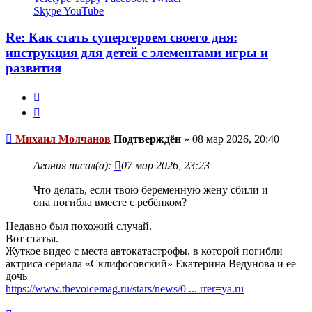
Skype
YouTube
Re: Как стать супергероем своего дня:
инструкция для детей с элементами игры и
развития
Жалоба
Цитата
Непрочитанное
Михаил Молчанов
Подтверждён
»
08 мар 2026, 20:40
сообщение
Агония писал(а):
07 мар 2026, 23:23
Что делать, если твою беременную жену сбили и
она погибла вместе с ребёнком?
Недавно был похожий случай.
Вот статья.
Жуткое видео с места автокатастрофы, в которой погибли
актриса сериала «Склифосовский» Екатерина Ведунова и ее
дочь
https://www.thevoicemag.ru/stars/news/0 ... rrer=ya.ru
Вернуться