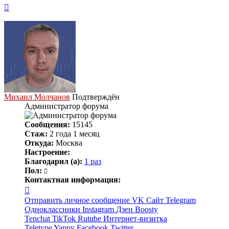
Вернуться
к
началу
Михаил Молчанов
Подтверждён
Администратор форума
Сообщения:
15145
Стаж:
2 года 1 месяц
Откуда:
Москва
Настроение:
Благодарил (а):
1 раз
Пол:
Контактная информация:
Контактная
информация
Отправить личное сообщение
VK
Сайт
Telegram
пользователя
Одноклассники
Instagram
Дзен
Boosty
Михаил
Tenchat
TikTok
Rutube
Интернет-визитка
Молчанов
Teletype
Yappy
Facebook
Twitter