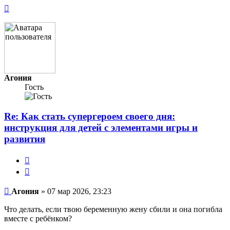
Вернуться
к
началу
Агония
Гость
Re: Как стать супергероем своего дня:
инструкция для детей с элементами игры и
развития
Жалоба
Цитата
Непрочитанное
Агония
»
07 мар 2026, 23:23
сообщение
Что делать, если твою беременную жену сбили и она погибла
вместе с ребёнком?