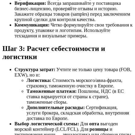
Верификация:
Всегда запрашивайте у поставщика
бизнес-лицензию, проверяйте отзывы и историю.
Закажите образцы товаров (samples) перед заключением
крупной сделки для контроля качества.
Коммуникация:
Четко формулируйте свои требования к
продукту, упаковке и логотипам. Используйте
техзадания и визуальные примеры.
Шаг 3: Расчет себестоимости и
логистики
Структура затрат:
Учтите не только цену товара (FOB,
EXW), но и:
Логистика:
Стоимость морского/авиа-фрахта,
страховку, таможенную очистку в Европе.
Таможенные платежи:
Пошлины, НДС (в ЕС
ставка варьируется от страны к стране),
таможенные сборы.
Дополнительные расходы:
Сертификация,
услуги брокера, складская обработка, внутренняя
доставка по Европе.
Выбор логистической схемы:
Для
опта
выгоден
морской контейнер (LCL/FCL). Для
розницы
и
тестирования ниши — авиадоставка или сборные грузы