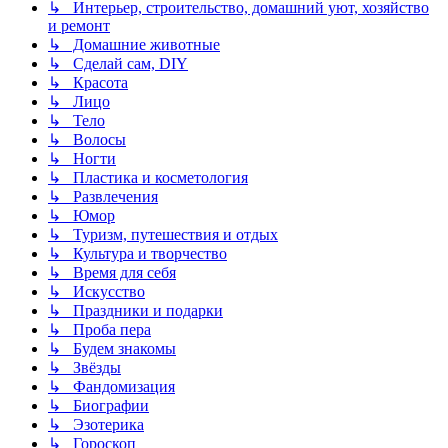
↳ Интерьер, строительство, домашний уют, хозяйство
и ремонт
↳ Домашние животные
↳ Сделай сам, DIY
↳ Красота
↳ Лицо
↳ Тело
↳ Волосы
↳ Ногти
↳ Пластика и косметология
↳ Развлечения
↳ Юмор
↳ Туризм, путешествия и отдых
↳ Культура и творчество
↳ Время для себя
↳ Искусство
↳ Праздники и подарки
↳ Проба пера
↳ Будем знакомы
↳ Звёзды
↳ Фандомизация
↳ Биографии
↳ Эзотерика
↳ Гороскоп