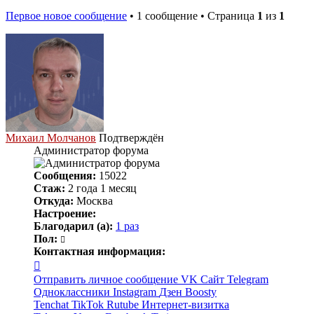
Первое новое сообщение
• 1 сообщение • Страница
1
из
1
Михаил Молчанов
Подтверждён
Администратор форума
Сообщения:
15022
Стаж:
2 года 1 месяц
Откуда:
Москва
Настроение:
Благодарил (а):
1 раз
Пол:
Контактная информация:
Контактная
информация
Отправить личное сообщение
VK
Сайт
Telegram
пользователя
Одноклассники
Instagram
Дзен
Boosty
Михаил
Tenchat
TikTok
Rutube
Интернет-визитка
Молчанов