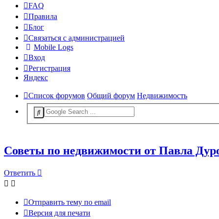
FAQ
Правила
Блог
Связаться с администрацией
Mobile Logs
Вход
Регистрация
Яндекс
Список форумов
Общий форум
Недвижимость
Советы по недвижимости от Павла Дур
Ответить
Отправить тему по email
Версия для печати