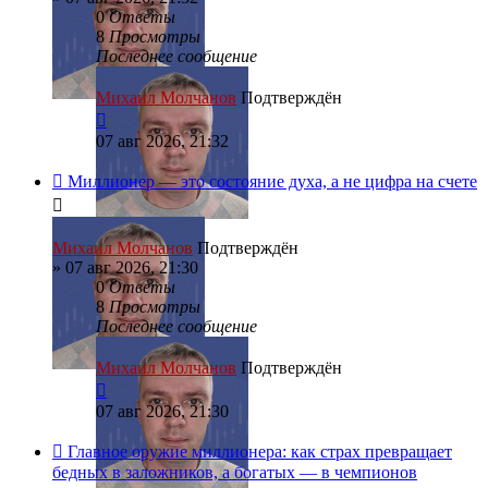
0
Ответы
8
Просмотры
Последнее сообщение
Михаил Молчанов
Подтверждён
07 авг 2026, 21:32
Миллионер — это состояние духа, а не цифра на счете
Михаил Молчанов
Подтверждён
»
07 авг 2026, 21:30
0
Ответы
8
Просмотры
Последнее сообщение
Михаил Молчанов
Подтверждён
07 авг 2026, 21:30
Главное оружие миллионера: как страх превращает
бедных в заложников, а богатых — в чемпионов