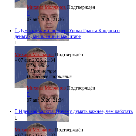
Михаил Молчанов
Подтверждён
07 авг 2026, 21:36
Думать как миллионер: Уроки Гранта Кардона о
деньгах, мышлении и масштабе
Михаил Молчанов
Подтверждён
»
07 авг 2026, 21:34
0
Ответы
9
Просмотры
Последнее сообщение
Михаил Молчанов
Подтверждён
07 авг 2026, 21:34
Идея как валюта: Почему думать важнее, чем работать
Михаил Молчанов
Подтверждён
»
07 авг 2026, 21:32