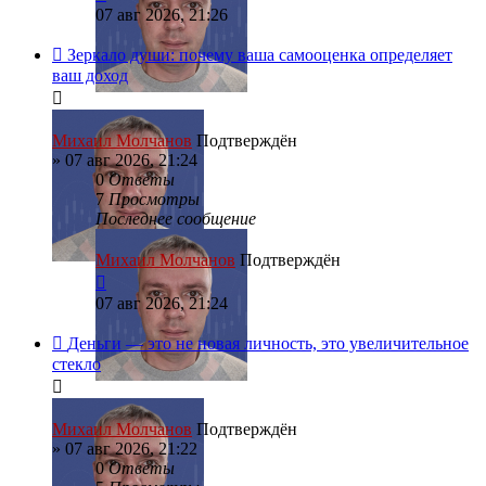
07 авг 2026, 21:26
Зеркало души: почему ваша самооценка определяет
ваш доход
Михаил Молчанов
Подтверждён
»
07 авг 2026, 21:24
0
Ответы
7
Просмотры
Последнее сообщение
Михаил Молчанов
Подтверждён
07 авг 2026, 21:24
Деньги — это не новая личность, это увеличительное
стекло
Михаил Молчанов
Подтверждён
»
07 авг 2026, 21:22
0
Ответы