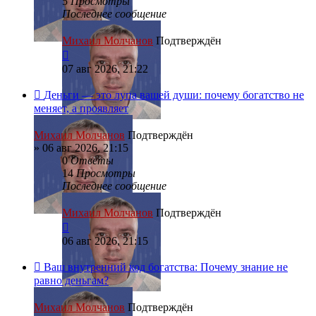
5
Просмотры
Последнее сообщение
Михаил Молчанов
Подтверждён
07 авг 2026, 21:22
Деньги — это лупа вашей души: почему богатство не
меняет, а проявляет
Михаил Молчанов
Подтверждён
»
06 авг 2026, 21:15
0
Ответы
14
Просмотры
Последнее сообщение
Михаил Молчанов
Подтверждён
06 авг 2026, 21:15
Ваш внутренний код богатства: Почему знание не
равно деньгам?
Михаил Молчанов
Подтверждён