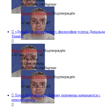
Последнее сообщение
Михаил Молчанов
Подтверждён
07 авг 2026, 21:47
«Думай как миллиардер»: философия успеха Дональда
Трампа
Михаил Молчанов
Подтверждён
»
07 авг 2026, 21:45
0
Ответы
4
Просмотры
Последнее сообщение
Михаил Молчанов
Подтверждён
07 авг 2026, 21:45
Точка бифуркации: Почему перемены начинаются с
невозможного