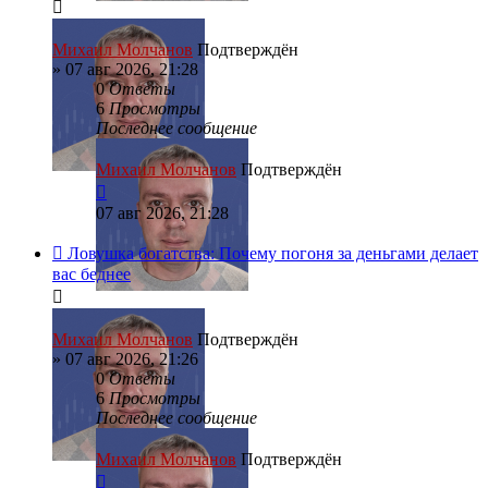
Михаил Молчанов
Подтверждён
»
07 авг 2026, 21:28
0
Ответы
6
Просмотры
Последнее сообщение
Михаил Молчанов
Подтверждён
07 авг 2026, 21:28
Ловушка богатства: Почему погоня за деньгами делает
вас беднее
Михаил Молчанов
Подтверждён
»
07 авг 2026, 21:26
0
Ответы
6
Просмотры
Последнее сообщение
Михаил Молчанов
Подтверждён