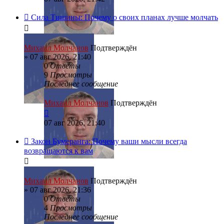
Сила Тишины: Почему о своих планах лучше молчать
Михаил Молчанов
Подтверждён
»
07 авг 2026, 21:40
0
Ответы
9
Просмотры
Последнее сообщение
Михаил Молчанов
Подтверждён
07 авг 2026, 21:40
Закон Бумеранга: Почему ваши мысли всегда
возвращаются к вам
Михаил Молчанов
Подтверждён
»
07 авг 2026, 21:36
0
Ответы
4
Просмотры
Последнее сообщение