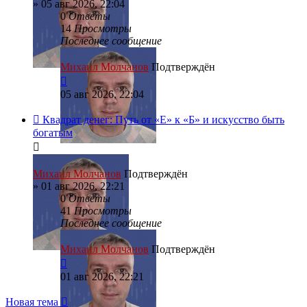
»
05 авг 2026, 22:04
0
Ответы
14
Просмотры
Последнее сообщение
Михаил Молчанов
Подтверждён
05 авг 2026, 22:04
Квадрат денег: Путь от «Е» к «Б» и искусство быть
богатым
Михаил Молчанов
Подтверждён
»
01 авг 2026, 22:21
0
Ответы
41
Просмотры
Последнее сообщение
Михаил Молчанов
Подтверждён
01 авг 2026, 22:21
Новая тема