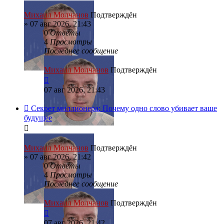
Михаил Молчанов
Подтверждён
»
07 авг 2026, 21:43
0
Ответы
4
Просмотры
Последнее сообщение
Михаил Молчанов
Подтверждён
07 авг 2026, 21:43
Секрет миллионера: Почему одно слово убивает ваше
будущее
Михаил Молчанов
Подтверждён
»
07 авг 2026, 21:42
0
Ответы
4
Просмотры
Последнее сообщение
Михаил Молчанов
Подтверждён
07 авг 2026, 21:42