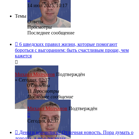
14 июл 2025, 10:17
Темы
Ответы
Просмотры
Последнее сообщение
6 шведских правил жизни, которые помогают
бороться с выгоранием: быть счастливым проще, чем
кажется
Михаил Молчанов
Подтверждён
»
Сегодня, 02:37
0
Ответы
11
Просмотры
Последнее сообщение
Михаил Молчанов
Подтверждён
Сегодня, 02:37
Деньги кончились? Отличная новость. Пора думать о
доходах, а не о расходах