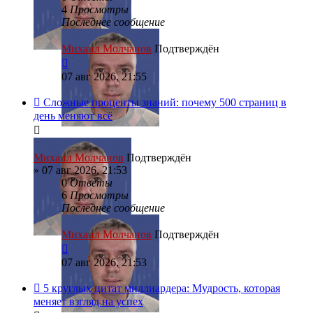
4
Просмотры
Последнее сообщение
Михаил Молчанов
Подтверждён
07 авг 2026, 21:55
Сложные проценты знаний: почему 500 страниц в
день меняют всё
Михаил Молчанов
Подтверждён
»
07 авг 2026, 21:53
0
Ответы
6
Просмотры
Последнее сообщение
Михаил Молчанов
Подтверждён
07 авг 2026, 21:53
5 круглых цитат миллиардера: Мудрость, которая
меняет взгляд на успех