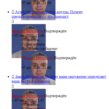
07 авг 2026, 21:50
Агрессия, направленная внутрь: Почему
предприниматель — это мазохист
Михаил Молчанов
Подтверждён
»
07 авг 2026, 21:48
0
Ответы
7
Просмотры
Последнее сообщение
Михаил Молчанов
Подтверждён
07 авг 2026, 21:48
Закон отражения: Почему ваше окружение определяет
ваше место в иерархии
Михаил Молчанов
Подтверждён
»
07 авг 2026, 21:47
0
Ответы
6
Просмотры