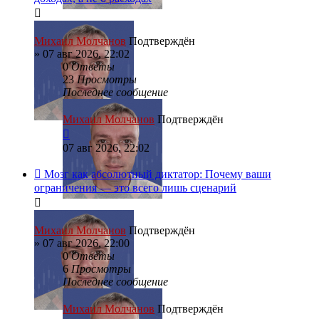
Михаил Молчанов
Подтверждён
»
07 авг 2026, 22:02
0
Ответы
23
Просмотры
Последнее сообщение
Михаил Молчанов
Подтверждён
07 авг 2026, 22:02
Мозг как абсолютный диктатор: Почему ваши
ограничения — это всего лишь сценарий
Михаил Молчанов
Подтверждён
»
07 авг 2026, 22:00
0
Ответы
6
Просмотры
Последнее сообщение
Михаил Молчанов
Подтверждён