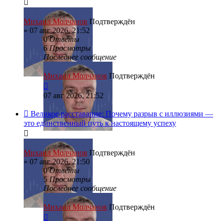
Михаил Молчанов
Подтверждён
»
07 авг 2026, 21:52
0
Ответы
6
Просмотры
Последнее сообщение
Михаил Молчанов
Подтверждён
07 авг 2026, 21:52
Великое расставание: Почему разрыв с иллюзиями —
это единственный путь к настоящему успеху
Михаил Молчанов
Подтверждён
»
07 авг 2026, 21:50
0
Ответы
5
Просмотры
Последнее сообщение
Михаил Молчанов
Подтверждён