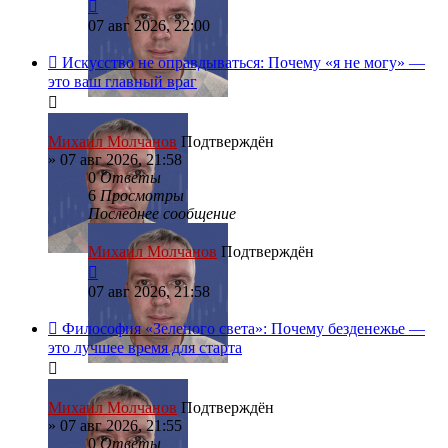
07 авг 2026, 22:00
Искусство не оправдываться: Почему «я не могу» —
это ваш главный враг
Михаил Молчанов
Подтверждён
»
07 авг 2026, 21:58
0
Ответы
6
Просмотры
Последнее сообщение
Михаил Молчанов
Подтверждён
07 авг 2026, 21:58
Философия «Зеленого света»: Почему безденежье —
это лучшее время для старта
Михаил Молчанов
Подтверждён
»
07 авг 2026, 21:55
0
Ответы