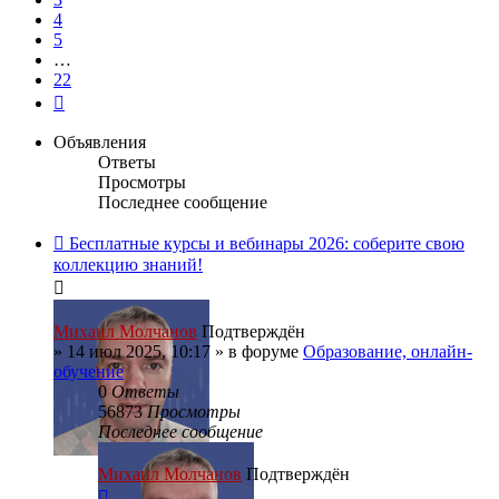
4
5
…
22
След.
Объявления
Ответы
Просмотры
Последнее сообщение
Бесплатные курсы и вебинары 2026: соберите свою
коллекцию знаний!
Михаил Молчанов
Подтверждён
»
14 июл 2025, 10:17
» в форуме
Образование, онлайн-
обучение
0
Ответы
56873
Просмотры
Последнее сообщение
Михаил Молчанов
Подтверждён