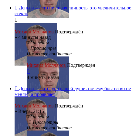
Деньги — это не новая личность, это увеличительное
стекло
Михаил Молчанов
Подтверждён
»
4 минуты назад
0
Ответы
1
Просмотры
Последнее сообщение
Михаил Молчанов
Подтверждён
4 минуты назад
Деньги — это лупа вашей души: почему богатство не
меняет, а проявляет
Михаил Молчанов
Подтверждён
»
Вчера, 21:15
0
Ответы
13
Просмотры
Последнее сообщение