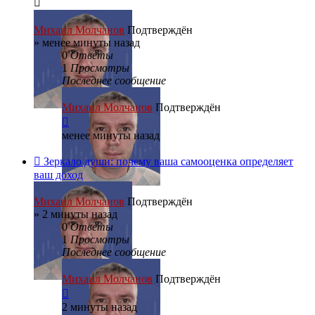
Михаил Молчанов
Подтверждён
»
менее минуты назад
0
Ответы
1
Просмотры
Последнее сообщение
Михаил Молчанов
Подтверждён
менее минуты назад
Зеркало души: почему ваша самооценка определяет
ваш доход
Михаил Молчанов
Подтверждён
»
2 минуты назад
0
Ответы
1
Просмотры
Последнее сообщение
Михаил Молчанов
Подтверждён
2 минуты назад