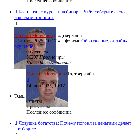
Последнее сообщение
Бесплатные курсы и вебинары 2026: соберите свою
коллекцию знаний!
Михаил Молчанов
Подтверждён
»
14 июл 2025, 10:17
» в форуме
Образование, онлайн-
обучение
0
Ответы
56207
Просмотры
Последнее сообщение
Михаил Молчанов
Подтверждён
14 июл 2025, 10:17
Темы
Ответы
Просмотры
Последнее сообщение
Ловушка богатства: Почему погоня за деньгами делает
вас беднее