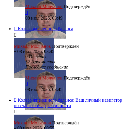
Михаил Молчанов
Подтверждён
08 июл 2026, 03:49
Колесо жизненного баланса
Михаил Молчанов
Подтверждён
»
08 июл 2026, 03:45
0
Ответы
52
Просмотры
Последнее сообщение
Михаил Молчанов
Подтверждён
08 июл 2026, 03:45
Колесо жизненного баланса: Ваш личный навигатор
по счастью и эффективности
Михаил Молчанов
Подтверждён
»
08 июл 2026, 00:55