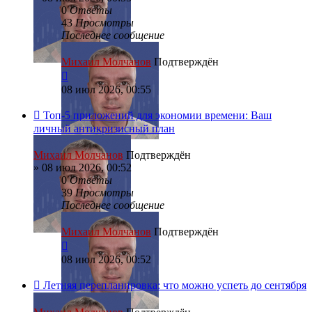
0
Ответы
43
Просмотры
Последнее сообщение
Михаил Молчанов
Подтверждён
08 июл 2026, 00:55
Топ-5 приложений для экономии времени: Ваш
личный антикризисный план
Михаил Молчанов
Подтверждён
»
08 июл 2026, 00:52
0
Ответы
39
Просмотры
Последнее сообщение
Михаил Молчанов
Подтверждён
08 июл 2026, 00:52
Летняя перепланировка: что можно успеть до сентября