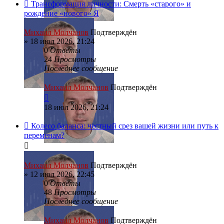
Трансформация личности: Смерть «старого» и
рождение «нового» Я
Михаил Молчанов
Подтверждён
»
18 июл 2026, 21:24
0
Ответы
24
Просмотры
Последнее сообщение
Михаил Молчанов
Подтверждён
18 июл 2026, 21:24
Колесо баланса: честный срез вашей жизни или путь к
переменам?
Михаил Молчанов
Подтверждён
»
12 июл 2026, 22:45
0
Ответы
48
Просмотры
Последнее сообщение
Михаил Молчанов
Подтверждён