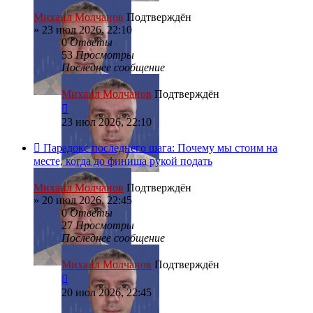
Михаил Молчанов
Подтверждён
»
23 июл 2026, 22:10
0
Ответы
53
Просмотры
Последнее сообщение
Михаил Молчанов
Подтверждён
23 июл 2026, 22:10
Парадокс последнего шага: Почему мы стоим на
месте, когда до финиша рукой подать
Михаил Молчанов
Подтверждён
»
20 июл 2026, 22:45
0
Ответы
27
Просмотры
Последнее сообщение
Михаил Молчанов
Подтверждён
20 июл 2026, 22:45