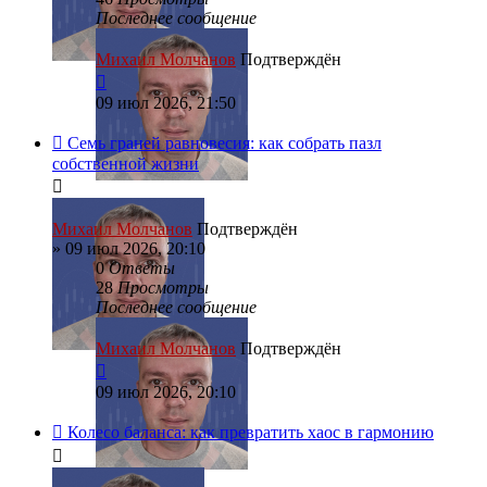
Последнее сообщение
Михаил Молчанов
Подтверждён
09 июл 2026, 21:50
Семь граней равновесия: как собрать пазл
собственной жизни
Михаил Молчанов
Подтверждён
»
09 июл 2026, 20:10
0
Ответы
28
Просмотры
Последнее сообщение
Михаил Молчанов
Подтверждён
09 июл 2026, 20:10
Колесо баланса: как превратить хаос в гармонию