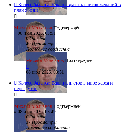
Колесо баланса: Как превратить список желаний в
план жизни
Михаил Молчанов
Подтверждён
»
08 июл 2026, 03:51
0
Ответы
40
Просмотры
Последнее сообщение
Михаил Молчанов
Подтверждён
08 июл 2026, 03:51
Колесо баланса: Ваш навигатор в мире хаоса и
перегрузок
Михаил Молчанов
Подтверждён
»
08 июл 2026, 03:49
0
Ответы
37
Просмотры
Последнее сообщение