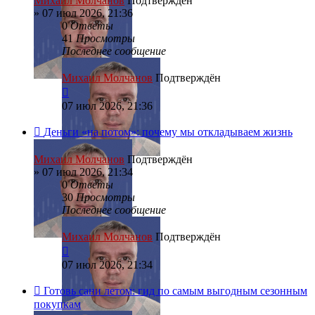
Михаил Молчанов
Подтверждён
»
07 июл 2026, 21:36
0
Ответы
41
Просмотры
Последнее сообщение
Михаил Молчанов
Подтверждён
07 июл 2026, 21:36
Деньги «на потом»: почему мы откладываем жизнь
Михаил Молчанов
Подтверждён
»
07 июл 2026, 21:34
0
Ответы
30
Просмотры
Последнее сообщение
Михаил Молчанов
Подтверждён
07 июл 2026, 21:34
Готовь сани летом: гид по самым выгодным сезонным
покупкам