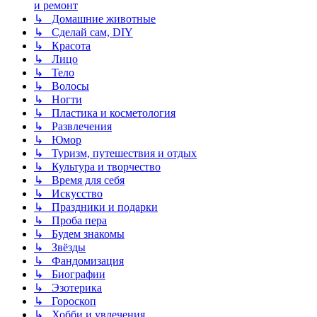
и ремонт
↳ Домашние животные
↳ Сделай сам, DIY
↳ Красота
↳ Лицо
↳ Тело
↳ Волосы
↳ Ногти
↳ Пластика и косметология
↳ Развлечения
↳ Юмор
↳ Туризм, путешествия и отдых
↳ Культура и творчество
↳ Время для себя
↳ Искусство
↳ Праздники и подарки
↳ Проба пера
↳ Будем знакомы
↳ Звёзды
↳ Фандомизация
↳ Биографии
↳ Эзотерика
↳ Гороскоп
↳ Хобби и увлечения