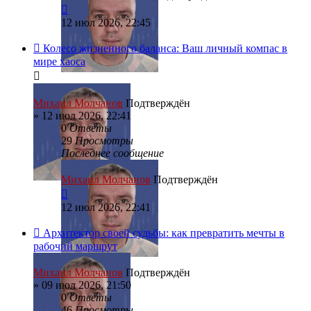
12 июл 2026, 22:45
Колесо жизненного баланса: Ваш личный компас в
мире хаоса
Михаил Молчанов
Подтверждён
»
12 июл 2026, 22:41
0
Ответы
29
Просмотры
Последнее сообщение
Михаил Молчанов
Подтверждён
12 июл 2026, 22:41
Архитектор своей судьбы: как превратить мечты в
рабочий маршрут
Михаил Молчанов
Подтверждён
»
09 июл 2026, 21:50
0
Ответы
46
Просмотры