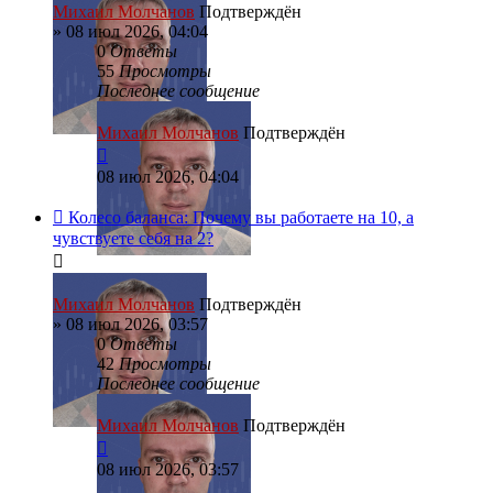
Михаил Молчанов
Подтверждён
»
08 июл 2026, 04:04
0
Ответы
55
Просмотры
Последнее сообщение
Михаил Молчанов
Подтверждён
08 июл 2026, 04:04
Колесо баланса: Почему вы работаете на 10, а
чувствуете себя на 2?
Михаил Молчанов
Подтверждён
»
08 июл 2026, 03:57
0
Ответы
42
Просмотры
Последнее сообщение
Михаил Молчанов
Подтверждён
08 июл 2026, 03:57