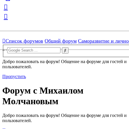
[ROOT]/includes/functions.php:3103)
Skip to menu
Skip to content
Skip to search
Форум с Михаилом
Список форумов
Общий форум
Саморазвитие и лично
Молчановым
Добро пожаловать на форум! Общение на форуме для гостей и
пользователей.
Пропустить
Форум с Михаилом
Молчановым
Добро пожаловать на форум! Общение на форуме для гостей и
пользователей.