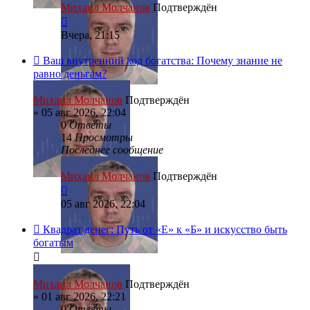
Михаил Молчанов
Подтверждён
Вчера, 21:15
Ваш внутренний код богатства: Почему знание не
равно деньгам?
Михаил Молчанов
Подтверждён
»
05 авг 2026, 22:04
0
Ответы
14
Просмотры
Последнее сообщение
Михаил Молчанов
Подтверждён
05 авг 2026, 22:04
Квадрат денег: Путь от «Е» к «Б» и искусство быть
богатым
Михаил Молчанов
Подтверждён
»
01 авг 2026, 22:21
0
Ответы