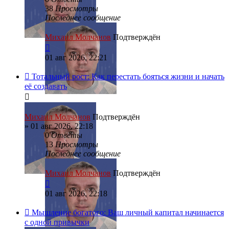
38
Просмотры
Последнее сообщение
Михаил Молчанов
Подтверждён
01 авг 2026, 22:21
Тотальный рост: Как перестать бояться жизни и начать
её создавать
Михаил Молчанов
Подтверждён
»
01 авг 2026, 22:18
0
Ответы
13
Просмотры
Последнее сообщение
Михаил Молчанов
Подтверждён
01 авг 2026, 22:18
Мышление богатого: Ваш личный капитал начинается
с одной привычки