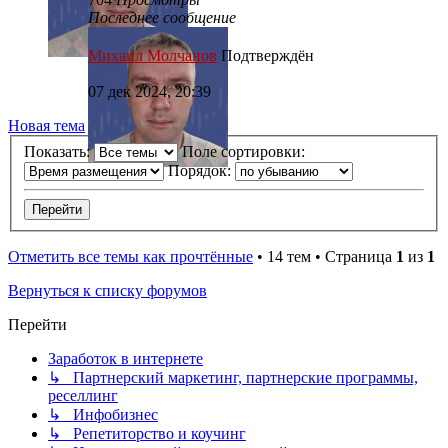
Последнее сообщение
Михаил Молчанов
Подтверждён
07 дек 2024, 20:39
Новая тема
Показать:
Поле сортировки:
Порядок:
Отметить все темы как прочтённые
• 14 тем • Страница
1
из
1
Вернуться к списку форумов
Перейти
Заработок в интернете
↳ Партнерский маркетинг, партнерские программы,
реселлинг
↳ Инфобизнес
↳ Репетиторство и коучинг