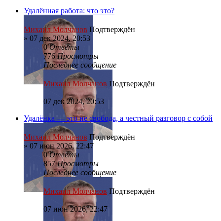
Удалённая работа: что это?
Михаил Молчанов
Подтверждён
»
07 дек 2024, 20:53
0
Ответы
776
Просмотры
Последнее сообщение
Михаил Молчанов
Подтверждён
07 дек 2024, 20:53
Удалёнка — это не свобода, а честный разговор с собой
Михаил Молчанов
Подтверждён
»
07 июн 2026, 22:47
0
Ответы
857
Просмотры
Последнее сообщение
Михаил Молчанов
Подтверждён
07 июн 2026, 22:47