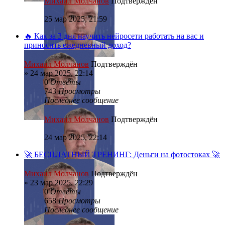
Михаил Молчанов
Подтверждён
25 мар 2025, 21:59
🔥 Как за 3 дня научить нейросети работать на вас и
приносить ежедневный доход?
Михаил Молчанов
Подтверждён
»
24 мар 2025, 22:14
0
Ответы
743
Просмотры
Последнее сообщение
Михаил Молчанов
Подтверждён
24 мар 2025, 22:14
🚀 БЕСПЛАТНЫЙ ТРЕНИНГ: Деньги на фотостоках 🚀
Михаил Молчанов
Подтверждён
»
23 мар 2025, 22:29
0
Ответы
658
Просмотры
Последнее сообщение