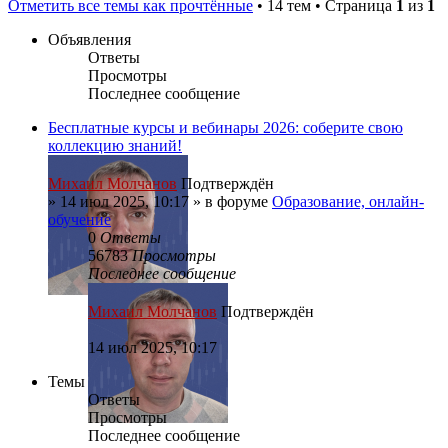
Отметить все темы как прочтённые
• 14 тем • Страница
1
из
1
Объявления
Ответы
Просмотры
Последнее сообщение
Бесплатные курсы и вебинары 2026: соберите свою
коллекцию знаний!
Михаил Молчанов
Подтверждён
»
14 июл 2025, 10:17
» в форуме
Образование, онлайн-
обучение
0
Ответы
56783
Просмотры
Последнее сообщение
Михаил Молчанов
Подтверждён
14 июл 2025, 10:17
Темы
Ответы
Просмотры
Последнее сообщение