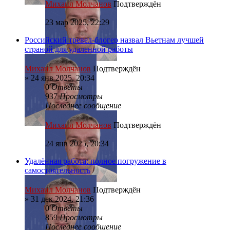
Михаил Молчанов
Подтверждён
23 мар 2025, 22:29
Российский тревел-блогер назвал Вьетнам лучшей
страной для удаленной работы
Михаил Молчанов
Подтверждён
»
24 янв 2025, 20:34
0
Ответы
937
Просмотры
Последнее сообщение
Михаил Молчанов
Подтверждён
24 янв 2025, 20:34
Удалённая работа: полное погружение в
самостоятельность
Михаил Молчанов
Подтверждён
»
31 дек 2024, 21:36
0
Ответы
859
Просмотры
Последнее сообщение