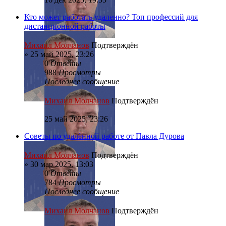
Кто может работать удаленно? Топ профессий для
дистанционной работы
Михаил Молчанов
Подтверждён
»
25 май 2025, 23:26
0
Ответы
988
Просмотры
Последнее сообщение
Михаил Молчанов
Подтверждён
25 май 2025, 23:26
Советы по удалённой работе от Павла Дурова
Михаил Молчанов
Подтверждён
»
30 мар 2025, 13:03
0
Ответы
784
Просмотры
Последнее сообщение
Михаил Молчанов
Подтверждён