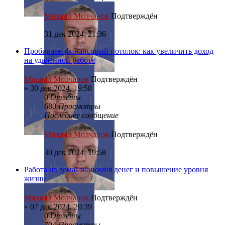
Михаил Молчанов
Подтверждён
31 дек 2024, 21:36
Пробиваем финансовый потолок: как увеличить доход
на удаленной работе
Михаил Молчанов
Подтверждён
»
30 дек 2024, 19:58
0
Ответы
680
Просмотры
Последнее сообщение
Михаил Молчанов
Подтверждён
30 дек 2024, 19:58
Работа из дома: экономия денег и повышение уровня
жизни
Михаил Молчанов
Подтверждён
»
07 дек 2024, 20:39
0
Ответы
704
Просмотры