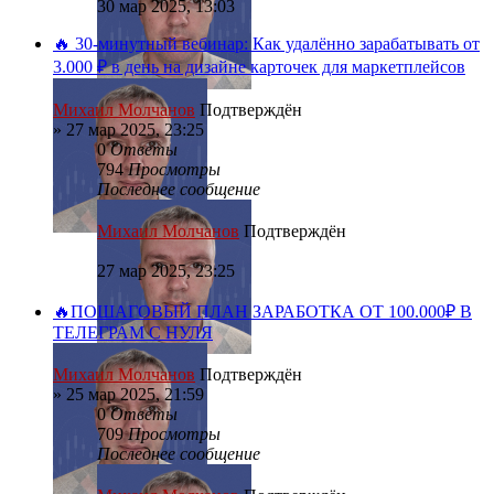
30 мар 2025, 13:03
🔥 30-минутный вебинар: Как удалённо зарабатывать от
3.000 ₽ в день на дизайне карточек для маркетплейсов
Михаил Молчанов
Подтверждён
»
27 мар 2025, 23:25
0
Ответы
794
Просмотры
Последнее сообщение
Михаил Молчанов
Подтверждён
27 мар 2025, 23:25
🔥ПОШАГОВЫЙ ПЛАН ЗАРАБОТКА ОТ 100.000₽ В
ТЕЛЕГРАМ С НУЛЯ
Михаил Молчанов
Подтверждён
»
25 мар 2025, 21:59
0
Ответы
709
Просмотры
Последнее сообщение