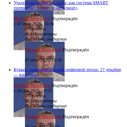
Удаленная работа без хаоса: как система SMART
превращает «хочу» в «результат»
Михаил Молчанов
Подтверждён
»
07 июн 2026, 10:36
0
Ответы
464
Просмотры
Последнее сообщение
Михаил Молчанов
Подтверждён
07 июн 2026, 10:36
Курьер: невидимый герой цифровой эпохи. 17 декабря
— ваш день
Михаил Молчанов
Подтверждён
»
16 дек 2025, 19:55
0
Ответы
963
Просмотры
Последнее сообщение
Михаил Молчанов
Подтверждён
16 дек 2025, 19:55