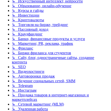
↳ Искусственный интеллект, нейросети
↳ Образование, онлайн-обучение
↳ Курсы и гайды
↳ Инвестиции
↳ Криптовалюты
↳ Торговля на бирже, трейдинг
↳ Пассивный доход
↳ Краудфандинг
↳ Банки, финансовые продукты и услуги
↳ Маркетинг, PR, реклама, трафик
↳ Фриланс
↳ Биржи фриланса для студентов
↳ Сайт, блог, одностраничные сайты, создание
контента
↳ SEO
↳ Видеохостинги
↳ Автоворонки продаж
↳ Ведение социальных сетей, SMM
↳ Telegram
↳ Инстаграм
↳ Продажа товаров в интернет-магазинах и
маркетплейсах
↳ Сетевой маркетинг (MLM)
↳ Удаленная работа