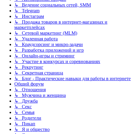
↳ Ведение социальных сетей, SMM
↳ Telegram
↳ Инстаграм
↳ Продажа товаров в интернет-магазинах и
маркетплейсах
↳ Сетевой маркетинг (MLM)
↳ Удаленная работа
↳ Краудсорсинг и микро-задачи
↳ Разработка приложений и игр
↳ Онлайн-игры и стриминг
↳ Участие в конкурсах и соревнованиях
↳ Рекрутинг
↳ Секретная страница
↳ Блог - Практические навыки для работы в интернете
Общий форум
↳ Отношения
↳ Мужчина и женщина
↳ Дружба
↳ Секс
↳ Семья
↳ Родители
↳ Пикап
↳ Я и общество