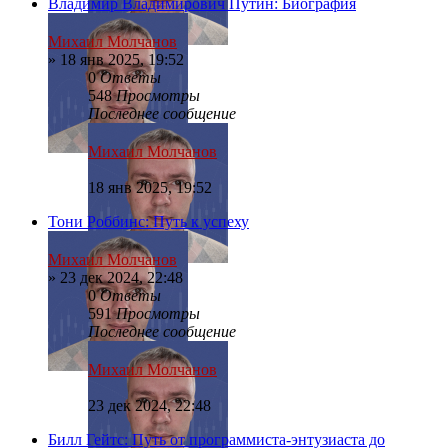
Владимир Владимирович Путин: Биография
Михаил Молчанов
»
18 янв 2025, 19:52
0
Ответы
548
Просмотры
Последнее сообщение
Михаил Молчанов
18 янв 2025, 19:52
Тони Роббинс: Путь к успеху
Михаил Молчанов
»
23 дек 2024, 22:48
0
Ответы
591
Просмотры
Последнее сообщение
Михаил Молчанов
23 дек 2024, 22:48
Билл Гейтс: Путь от программиста-энтузиаста до