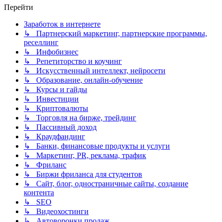
Перейти
Заработок в интернете
↳ Партнерский маркетинг, партнерские программы,
реселлинг
↳ Инфобизнес
↳ Репетиторство и коучинг
↳ Искусственный интеллект, нейросети
↳ Образование, онлайн-обучение
↳ Курсы и гайды
↳ Инвестиции
↳ Криптовалюты
↳ Торговля на бирже, трейдинг
↳ Пассивный доход
↳ Краудфандинг
↳ Банки, финансовые продукты и услуги
↳ Маркетинг, PR, реклама, трафик
↳ Фриланс
↳ Биржи фриланса для студентов
↳ Сайт, блог, одностраничные сайты, создание
контента
↳ SEO
↳ Видеохостинги
↳ Автоворонки продаж