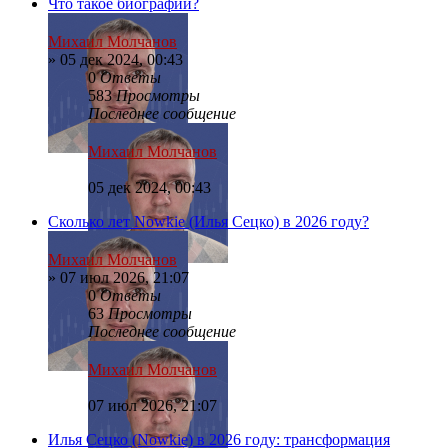
Что такое биографии?
Михаил Молчанов
»
05 дек 2024, 00:43
0
Ответы
583
Просмотры
Последнее сообщение
Михаил Молчанов
05 дек 2024, 00:43
Сколько лет Nowkie (Илья Сецко) в 2026 году?
Михаил Молчанов
»
07 июл 2026, 21:07
0
Ответы
63
Просмотры
Последнее сообщение
Михаил Молчанов
07 июл 2026, 21:07
Илья Сецко (Nowkie) в 2026 году: трансформация