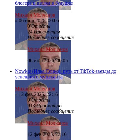
блогера и взгляд в будущее
Михаил Молчанов
»
06 июл 2026, 00:05
0
Ответы
24
Просмотры
Последнее сообщение
Михаил Молчанов
06 июл 2026, 00:05
Nowkie (Илья Сецко): путь от TikTok-звезды до
успешного музыканта
Михаил Молчанов
»
12 фев 2025, 22:16
0
Ответы
913
Просмотры
Последнее сообщение
Михаил Молчанов
12 фев 2025, 22:16