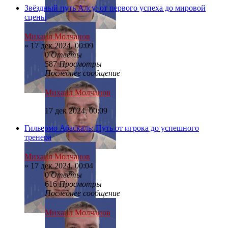
Звёздный путь Алсу: от первого успеха до мировой
сцены
Михаил Молчанов
»
17 дек 2024, 00:09
0
Ответы
587
Просмотры
Последнее сообщение
Михаил Молчанов
17 дек 2024, 00:09
Гильермо Абаскаль: Путь от игрока до успешного
тренера
Михаил Молчанов
»
17 дек 2024, 00:04
0
Ответы
616
Просмотры
Последнее сообщение
Михаил Молчанов