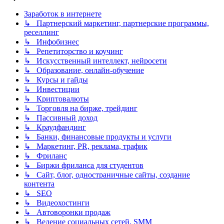
Заработок в интернете
↳ Партнерский маркетинг, партнерские программы,
реселлинг
↳ Инфобизнес
↳ Репетиторство и коучинг
↳ Искусственный интеллект, нейросети
↳ Образование, онлайн-обучение
↳ Курсы и гайды
↳ Инвестиции
↳ Криптовалюты
↳ Торговля на бирже, трейдинг
↳ Пассивный доход
↳ Краудфандинг
↳ Банки, финансовые продукты и услуги
↳ Маркетинг, PR, реклама, трафик
↳ Фриланс
↳ Биржи фриланса для студентов
↳ Сайт, блог, одностраничные сайты, создание
контента
↳ SEO
↳ Видеохостинги
↳ Автоворонки продаж
↳ Ведение социальных сетей, SMM