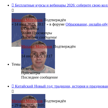
Бесплатные курсы и вебинары 2026: соберите свою ко
Михаил Молчанов
Подтверждён
»
14 июл 2025, 10:17
» в форуме
Образование, онлайн-об
0
Ответы
56600
Просмотры
Последнее сообщение
Михаил Молчанов
Подтверждён
14 июл 2025, 10:17
Темы
Ответы
Просмотры
Последнее сообщение
Китайский Новый год: традиции, история и празднова
Михаил Молчанов
Подтверждён
»
29 янв 2025, 19:05