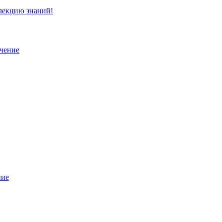
ллекцию знаний!
учение
ние