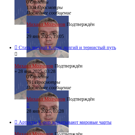
0
Ответы
1304
Просмотры
Последнее сообщение
Михаил Молчанов
Подтверждён
29 янв 2025, 19:05
Стать звездой K-pop: долгий и тернистый путь
Михаил Молчанов
Подтверждён
»
28 янв 2025, 03:28
0
Ответы
791
Просмотры
Последнее сообщение
Михаил Молчанов
Подтверждён
28 янв 2025, 03:28
Артисты K-pop захватывают мировые чарты
Михаил Молчанов
Подтверждён