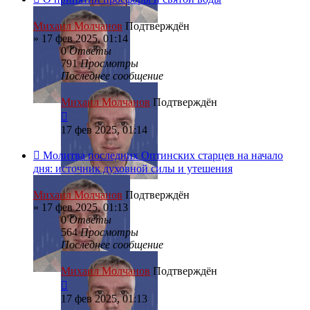
Михаил Молчанов
Подтверждён
»
17 фев 2025, 01:14
0
Ответы
791
Просмотры
Последнее сообщение
Михаил Молчанов
Подтверждён
17 фев 2025, 01:14
Молитва последних Оптинских старцев на начало
дня: источник духовной силы и утешения
Михаил Молчанов
Подтверждён
»
17 фев 2025, 01:13
0
Ответы
564
Просмотры
Последнее сообщение
Михаил Молчанов
Подтверждён
17 фев 2025, 01:13