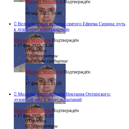
Михаил Молчанов
Подтверждён
08 мар 2025, 19:48
Великопостная молитва святого Ефрема Сирина: путь
к духовному преображению
Михаил Молчанов
Подтверждён
»
17 фев 2025, 01:26
0
Ответы
758
Просмотры
Последнее сообщение
Михаил Молчанов
Подтверждён
17 фев 2025, 01:26
Молитва преподобного Нектария Оптинского:
духовный щит в эпоху испытаний
Михаил Молчанов
Подтверждён
»
17 фев 2025, 01:25
0
Ответы
637
Просмотры