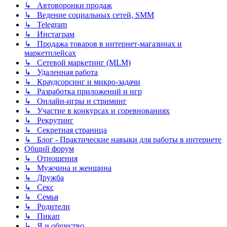
↳ Автоворонки продаж
↳ Ведение социальных сетей, SMM
↳ Telegram
↳ Инстаграм
↳ Продажа товаров в интернет-магазинах и
маркетплейсах
↳ Сетевой маркетинг (MLM)
↳ Удаленная работа
↳ Краудсорсинг и микро-задачи
↳ Разработка приложений и игр
↳ Онлайн-игры и стриминг
↳ Участие в конкурсах и соревнованиях
↳ Рекрутинг
↳ Секретная страница
↳ Блог - Практические навыки для работы в интернете
Общий форум
↳ Отношения
↳ Мужчина и женщина
↳ Дружба
↳ Секс
↳ Семья
↳ Родители
↳ Пикап
↳ Я и общество