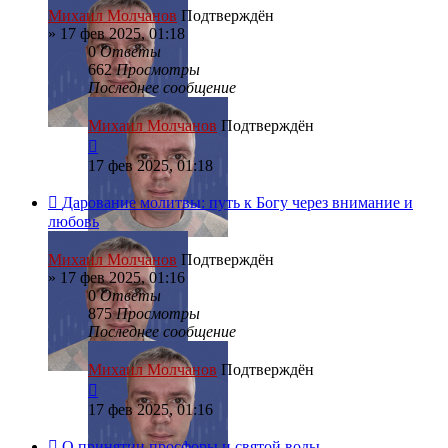
Михаил Молчанов
Подтверждён
»
17 фев 2025, 01:18
0
Ответы
662
Просмотры
Последнее сообщение
Михаил Молчанов
Подтверждён
17 фев 2025, 01:18
Дарование молитвы: путь к Богу через внимание и
любовь
Михаил Молчанов
Подтверждён
»
17 фев 2025, 01:16
0
Ответы
875
Просмотры
Последнее сообщение
Михаил Молчанов
Подтверждён
17 фев 2025, 01:16
О принятии просфоры и святой воды