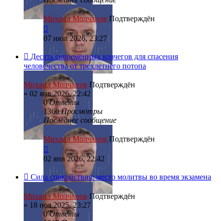
Михаил Молчанов
Подтверждён
07 июл 2026, 23:27
Десять современных ковчегов для спасения
человечества от трехлетнего потопа
Михаил Молчанов
Подтверждён
»
02 янв 2026, 22:42
0
Ответы
1360
Просмотры
Последнее сообщение
Михаил Молчанов
Подтверждён
02 янв 2026, 22:42
Сила спокойствия: место молитвы во время экзамена
Михаил Молчанов
Подтверждён
»
18 ноя 2025, 23:27
0
Ответы