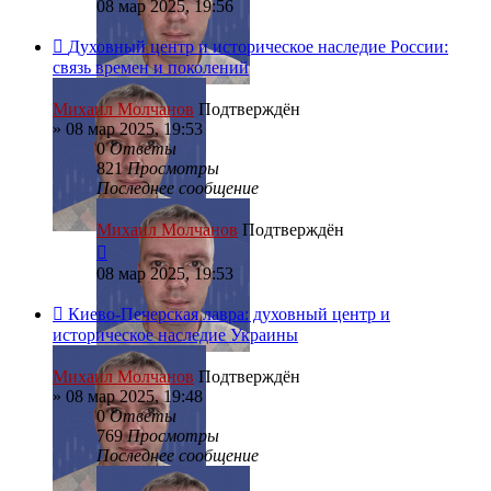
08 мар 2025, 19:56
Духовный центр и историческое наследие России:
связь времен и поколений
Михаил Молчанов
Подтверждён
»
08 мар 2025, 19:53
0
Ответы
821
Просмотры
Последнее сообщение
Михаил Молчанов
Подтверждён
08 мар 2025, 19:53
Киево-Печерская лавра: духовный центр и
историческое наследие Украины
Михаил Молчанов
Подтверждён
»
08 мар 2025, 19:48
0
Ответы
769
Просмотры
Последнее сообщение