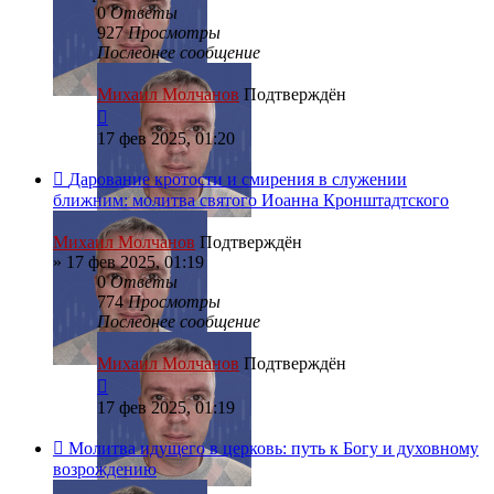
0
Ответы
927
Просмотры
Последнее сообщение
Михаил Молчанов
Подтверждён
17 фев 2025, 01:20
Дарование кротости и смирения в служении
ближним: молитва святого Иоанна Кронштадтского
Михаил Молчанов
Подтверждён
»
17 фев 2025, 01:19
0
Ответы
774
Просмотры
Последнее сообщение
Михаил Молчанов
Подтверждён
17 фев 2025, 01:19
Молитва идущего в церковь: путь к Богу и духовному
возрождению