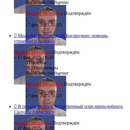
Последнее сообщение
Михаил Молчанов
Подтверждён
17 фев 2025, 01:25
Молитвы ко Пресвятой Богородице: помощь,
утешение и надежда
Михаил Молчанов
Подтверждён
»
17 фев 2025, 01:23
0
Ответы
703
Просмотры
Последнее сообщение
Михаил Молчанов
Подтверждён
17 фев 2025, 01:23
В печали по Богу. Молитвенный плач преподобного
Силуана Афонского
Михаил Молчанов
Подтверждён
»
17 фев 2025, 01:20