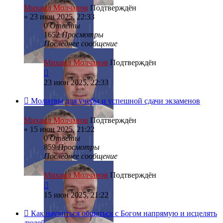
Михаил Молчанов
Подтверждён
»
23 июн 2025, 22:33
0
Ответы
1652
Просмотры
Последнее сообщение
Михаил Молчанов
Подтверждён
23 июн 2025, 22:33
Молитвы для учебы и успешной сдачи экзаменов
Михаил Молчанов
Подтверждён
»
15 июн 2025, 21:22
0
Ответы
859
Просмотры
Последнее сообщение
Михаил Молчанов
Подтверждён
15 июн 2025, 21:22
Как научиться общаться с Богом напрямую и исцелять
людей