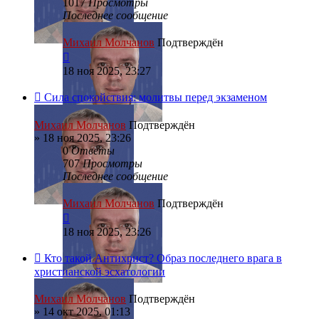
1017
Просмотры
Последнее сообщение
Михаил Молчанов
Подтверждён
18 ноя 2025, 23:27
Сила спокойствия: молитвы перед экзаменом
Михаил Молчанов
Подтверждён
»
18 ноя 2025, 23:26
0
Ответы
707
Просмотры
Последнее сообщение
Михаил Молчанов
Подтверждён
18 ноя 2025, 23:26
Кто такой Антихрист? Образ последнего врага в
христианской эсхатологии
Михаил Молчанов
Подтверждён
»
14 окт 2025, 01:13