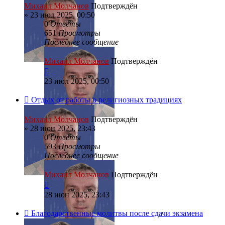
Михаил Молчанов
Подтверждён
»
23 июл 2025, 00:50
0
Ответы
651
Просмотры
Последнее сообщение
Михаил Молчанов
Подтверждён
23 июл 2025, 00:50
Отдых от работы в религиозных традициях
Михаил Молчанов
Подтверждён
»
28 июн 2025, 23:43
0
Ответы
593
Просмотры
Последнее сообщение
Михаил Молчанов
Подтверждён
28 июн 2025, 23:43
Благодарственные молитвы после сдачи экзамена