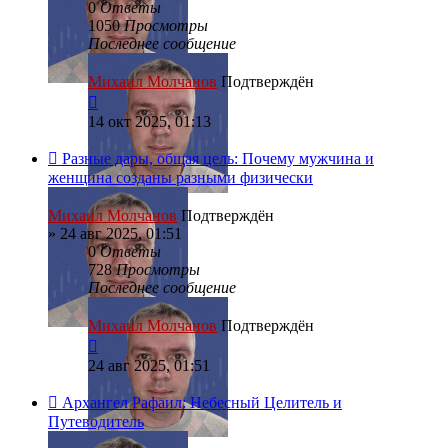
0
Ответы
1050
Просмотры
Последнее сообщение
Михаил Молчанов
Подтверждён
14 окт 2025, 01:13
Разные дары, общая цель: Почему мужчина и
женщина созданы разными физически
Михаил Молчанов
Подтверждён
»
24 авг 2025, 01:51
0
Ответы
728
Просмотры
Последнее сообщение
Михаил Молчанов
Подтверждён
24 авг 2025, 01:51
Архангел Рафаил: Небесный Целитель и
Путеводитель