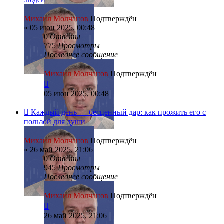
Михаил Молчанов
Подтверждён
»
05 июн 2025, 00:48
0
Ответы
775
Просмотры
Последнее сообщение
Михаил Молчанов
Подтверждён
05 июн 2025, 00:48
Каждый день — бесценный дар: как прожить его с
пользой для души
Михаил Молчанов
Подтверждён
»
26 май 2025, 21:06
0
Ответы
945
Просмотры
Последнее сообщение
Михаил Молчанов
Подтверждён
26 май 2025, 21:06