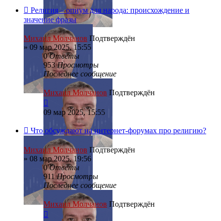
Религия – опиум для народа: происхождение и
значение фразы
Михаил Молчанов
Подтверждён
»
09 мар 2025, 15:55
0
Ответы
953
Просмотры
Последнее сообщение
Михаил Молчанов
Подтверждён
09 мар 2025, 15:55
Что обсуждают на интернет-форумах про религию?
Михаил Молчанов
Подтверждён
»
08 мар 2025, 19:56
0
Ответы
911
Просмотры
Последнее сообщение
Михаил Молчанов
Подтверждён