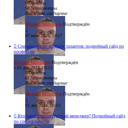
0
Ответы
587
Просмотры
Последнее сообщение
Михаил Молчанов
Подтверждён
07 июн 2026, 10:17
Специалист по подбору талантов: подробный гайд по
профессии
Михаил Молчанов
Подтверждён
»
01 дек 2024, 00:13
0
Ответы
617
Просмотры
Последнее сообщение
Михаил Молчанов
Подтверждён
01 дек 2024, 00:13
Кто такой стратегический менеджер? Подробный гайд
по специальности