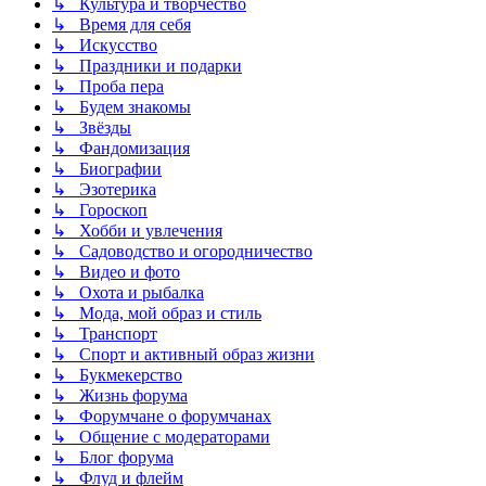
↳ Культура и творчество
↳ Время для себя
↳ Искусство
↳ Праздники и подарки
↳ Проба пера
↳ Будем знакомы
↳ Звёзды
↳ Фандомизация
↳ Биографии
↳ Эзотерика
↳ Гороскоп
↳ Хобби и увлечения
↳ Садоводство и огородничество
↳ Видео и фото
↳ Охота и рыбалка
↳ Мода, мой образ и стиль
↳ Транспорт
↳ Спорт и активный образ жизни
↳ Букмекерство
↳ Жизнь форума
↳ Форумчане о форумчанах
↳ Общение с модераторами
↳ Блог форума
↳ Флуд и флейм