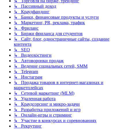
↳ Торговля на бирже, трейдинг
↳ Пассивный доход
↳ Краудфандинг
↳ Банки, финансовые продукты и услуги
↳ Маркетинг, PR, реклама, трафик
↳ Фриланс
↳ Биржи фриланса для студентов
↳ Сайт, блог, одностраничные сайты, создание
контента
↳ SEO
↳ Видеохостинги
↳ Автоворонки продаж
↳ Ведение социальных сетей, SMM
↳ Telegram
↳ Инстаграм
↳ Продажа товаров в интернет-магазинах и
маркетплейсах
↳ Сетевой маркетинг (MLM)
↳ Удаленная работа
↳ Краудсорсинг и микро-задачи
↳ Разработка приложений и игр
↳ Онлайн-игры и стриминг
↳ Участие в конкурсах и соревнованиях
↳ Рекрутинг