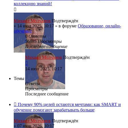
коллекцию знаний!
Михаил Молчанов
Подтверждён
»
14 июл 2025, 10:17
» в форуме
Образование, онлайн-
обучение
0
Ответы
56885
Просмотры
Последнее сообщение
Михаил Молчанов
Подтверждён
14 июл 2025, 10:17
Темы
Ответы
Просмотры
Последнее сообщение
Почему 90% целей остаются мечтами: как SMART и
обучение помогают зарабатывать больше
Михаил Молчанов
Подтверждён
»
07 июн 2026, 10:17