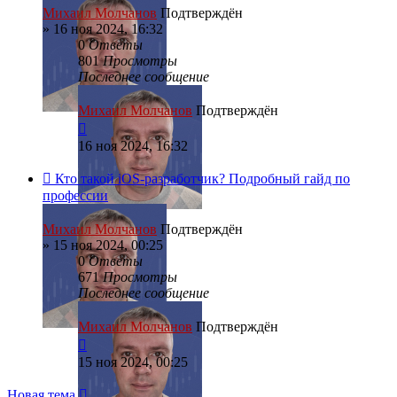
Михаил Молчанов
Подтверждён
»
16 ноя 2024, 16:32
0
Ответы
801
Просмотры
Последнее сообщение
Михаил Молчанов
Подтверждён
16 ноя 2024, 16:32
Кто такой iOS-разработчик? Подробный гайд по
профессии
Михаил Молчанов
Подтверждён
»
15 ноя 2024, 00:25
0
Ответы
671
Просмотры
Последнее сообщение
Михаил Молчанов
Подтверждён
15 ноя 2024, 00:25
Новая тема