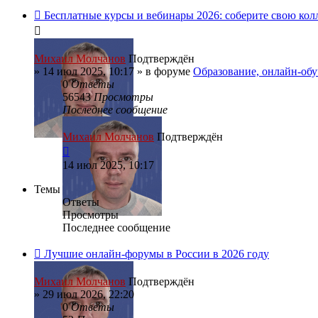
Бесплатные курсы и вебинары 2026: соберите свою ко
Михаил Молчанов
Подтверждён
»
14 июл 2025, 10:17
» в форуме
Образование, онлайн-об
0
Ответы
56543
Просмотры
Последнее сообщение
Михаил Молчанов
Подтверждён
14 июл 2025, 10:17
Темы
Ответы
Просмотры
Последнее сообщение
Лучшие онлайн-форумы в России в 2026 году
Михаил Молчанов
Подтверждён
»
29 июл 2026, 22:20
0
Ответы