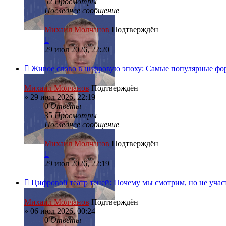
52
Просмотры
Последнее сообщение
Михаил Молчанов
Подтверждён
29 июл 2026, 22:20
Живое слово в цифровую эпоху: Самые популярные фор
Михаил Молчанов
Подтверждён
»
29 июл 2026, 22:19
0
Ответы
35
Просмотры
Последнее сообщение
Михаил Молчанов
Подтверждён
29 июл 2026, 22:19
Цифровой театр теней: Почему мы смотрим, но не участ
Михаил Молчанов
Подтверждён
»
06 июл 2026, 00:24
0
Ответы