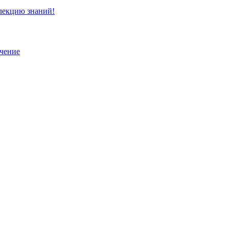
ллекцию знаний!
учение