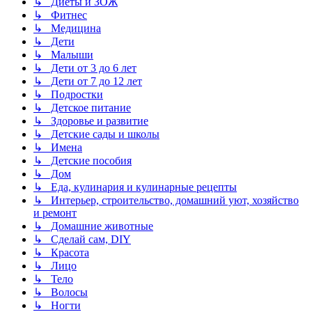
↳ Диеты и ЗОЖ
↳ Фитнес
↳ Медицина
↳ Дети
↳ Малыши
↳ Дети от 3 до 6 лет
↳ Дети от 7 до 12 лет
↳ Подростки
↳ Детское питание
↳ Здоровье и развитие
↳ Детские сады и школы
↳ Имена
↳ Детские пособия
↳ Дом
↳ Еда, кулинария и кулинарные рецепты
↳ Интерьер, строительство, домашний уют, хозяйство
и ремонт
↳ Домашние животные
↳ Сделай сам, DIY
↳ Красота
↳ Лицо
↳ Тело
↳ Волосы
↳ Ногти