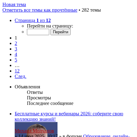
Новая тема
Отметить все темы как прочтённые
• 282 темы
Страница
1
из
12
Перейти на страницу:
1
2
3
4
5
…
12
След.
Объявления
Ответы
Просмотры
Последнее сообщение
Бесплатные курсы и вебинары 2026: соберите свою
коллекцию знаний!
Михаил Молчанов
»
14 июл 2025, 10:17
» в форуме
Образование, онлайн-