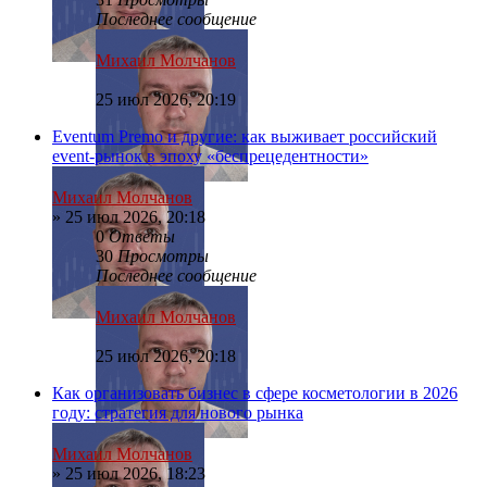
Последнее сообщение
Михаил Молчанов
25 июл 2026, 20:19
Eventum Premo и другие: как выживает российский
event-рынок в эпоху «беспрецедентности»
Михаил Молчанов
»
25 июл 2026, 20:18
0
Ответы
30
Просмотры
Последнее сообщение
Михаил Молчанов
25 июл 2026, 20:18
Как организовать бизнес в сфере косметологии в 2026
году: стратегия для нового рынка
Михаил Молчанов
»
25 июл 2026, 18:23