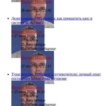
Михаил Молчанов
28 июл 2026, 21:46
Делегирование без стресса: как превратить хаос в
систему за два шага
Михаил Молчанов
»
27 июл 2026, 22:15
0
Ответы
25
Просмотры
Последнее сообщение
Михаил Молчанов
27 июл 2026, 22:15
Турагентство, глэмпинг и путеводители: личный опыт
построения экосистемы в туризме
Михаил Молчанов
»
25 июл 2026, 20:24
0
Ответы
45
Просмотры
Последнее сообщение