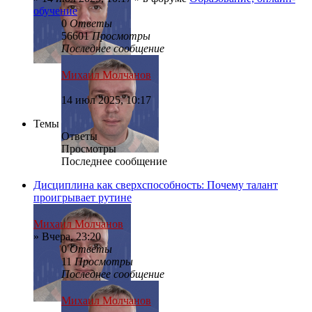
обучение
0
Ответы
56601
Просмотры
Последнее сообщение
Михаил Молчанов
14 июл 2025, 10:17
Темы
Ответы
Просмотры
Последнее сообщение
Дисциплина как сверхспособность: Почему талант
проигрывает рутине
Михаил Молчанов
»
Вчера, 23:20
0
Ответы
11
Просмотры
Последнее сообщение
Михаил Молчанов