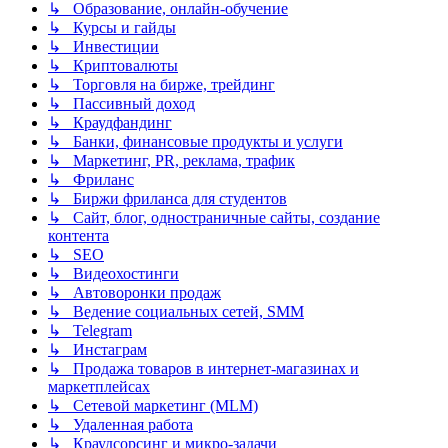
↳ Образование, онлайн-обучение
↳ Курсы и гайды
↳ Инвестиции
↳ Криптовалюты
↳ Торговля на бирже, трейдинг
↳ Пассивный доход
↳ Краудфандинг
↳ Банки, финансовые продукты и услуги
↳ Маркетинг, PR, реклама, трафик
↳ Фриланс
↳ Биржи фриланса для студентов
↳ Сайт, блог, одностраничные сайты, создание
контента
↳ SEO
↳ Видеохостинги
↳ Автоворонки продаж
↳ Ведение социальных сетей, SMM
↳ Telegram
↳ Инстаграм
↳ Продажа товаров в интернет-магазинах и
маркетплейсах
↳ Сетевой маркетинг (MLM)
↳ Удаленная работа
↳ Краудсорсинг и микро-задачи