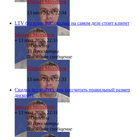
Михаил Молчанов
13 июл 2026, 22:34
LTV без иллюзий: сколько на самом деле стоит клиент
Михаил Молчанов
»
13 июл 2026, 22:33
0
Ответы
33
Просмотры
Последнее сообщение
Михаил Молчанов
13 июл 2026, 22:33
Скидка без убытка: как рассчитать правильный размер
дисконта
Михаил Молчанов
»
13 июл 2026, 22:31
0
Ответы
30
Просмотры
Последнее сообщение