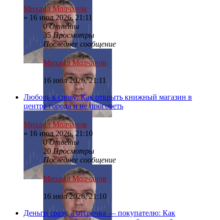
Михаил Молчанов
»
16 июл 2026, 21:11
0
Ответы
35
Просмотры
Последнее сообщение
Михаил Молчанов
16 июл 2026, 21:11
Любовь к слову: Как открыть книжный магазин в
центре города и не прогореть
Михаил Молчанов
»
16 июл 2026, 21:10
0
Ответы
20
Просмотры
Последнее сообщение
Михаил Молчанов
16 июл 2026, 21:10
Деньги сразу, а отсрочка — покупателю: Как