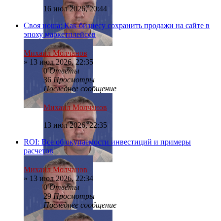
16 июл 2026, 20:44
Своя ноша: Как бизнесу сохранить продажи на сайте в
эпоху маркетплейсов
Михаил Молчанов
»
13 июл 2026, 22:35
0
Ответы
36
Просмотры
Последнее сообщение
Михаил Молчанов
13 июл 2026, 22:35
ROI: Все об окупаемости инвестиций и примеры
расчетов
Михаил Молчанов
»
13 июл 2026, 22:34
0
Ответы
29
Просмотры
Последнее сообщение