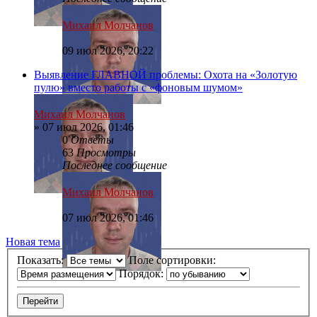
Михаил Молчанов
09 июл 2026, 20:22
Выявление ГЛАВНОЙ проблемы: Охота на «Золотую
пулю» вместо работы с «фоновым шумом»
Михаил Молчанов
»
07 июл 2026, 01:46
0
Ответы
63
Просмотры
Последнее сообщение
Михаил Молчанов
07 июл 2026, 01:46
Новая тема
Показать:
Поле сортировки:
Порядок: