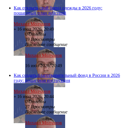
Как открыть свой бренд одежды в 2026 году:
пошаговый план действий
Михаил Молчанов
»
16 июл 2026, 20:49
0
Ответы
19
Просмотры
Последнее сообщение
Михаил Молчанов
16 июл 2026, 20:49
Как создать благотворительный фонд в России в 2026
году: пошаговая инструкция
Михаил Молчанов
»
16 июл 2026, 20:44
0
Ответы
27
Просмотры
Последнее сообщение
Михаил Молчанов