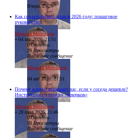
Вчера, 23:20
Как создать бизнес-план в 2026 году: пошаговое
руководство
Михаил Молчанов
»
04 авг 2026, 21:51
0
Ответы
29
Просмотры
Последнее сообщение
Михаил Молчанов
04 авг 2026, 21:51
Почему клиент выбирает вас, если у соседа дешевле?
Инструкция по поиску «крючков»
Михаил Молчанов
»
28 июл 2026, 21:46
0
Ответы
50
Просмотры
Последнее сообщение