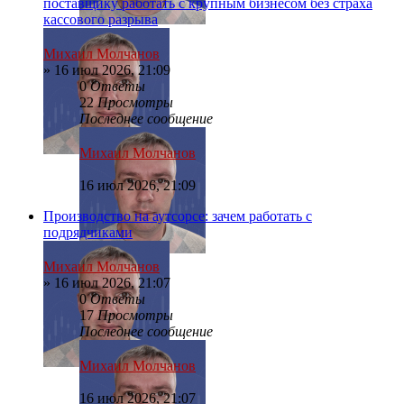
поставщику работать с крупным бизнесом без страха
кассового разрыва
Михаил Молчанов
»
16 июл 2026, 21:09
0
Ответы
22
Просмотры
Последнее сообщение
Михаил Молчанов
16 июл 2026, 21:09
Производство на аутсорсе: зачем работать с
подрядчиками
Михаил Молчанов
»
16 июл 2026, 21:07
0
Ответы
17
Просмотры
Последнее сообщение
Михаил Молчанов
16 июл 2026, 21:07