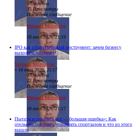
0
Ответы
35
Просмотры
Последнее сообщение
Михаил Молчанов
18 июл 2026, 21:19
IPO как стратегический инструмент: зачем бизнесу
выходить на биржу
Михаил Молчанов
»
18 июл 2026, 21:17
0
Ответы
22
Просмотры
Последнее сообщение
Михаил Молчанов
18 июл 2026, 21:17
Пытаться охватить всё — большая ошибка»: Как
отельеры пытались управлять спортзалом и что из этого
вышло