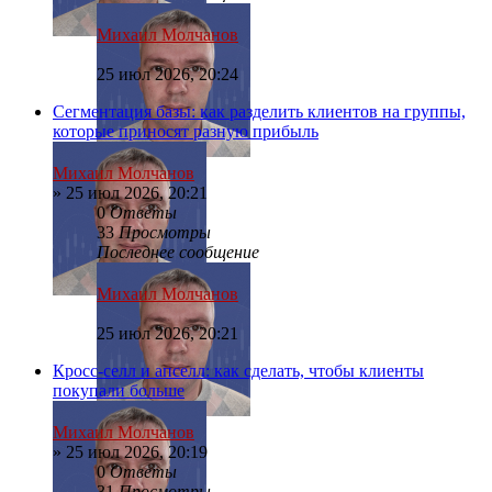
Михаил Молчанов
25 июл 2026, 20:24
Сегментация базы: как разделить клиентов на группы,
которые приносят разную прибыль
Михаил Молчанов
»
25 июл 2026, 20:21
0
Ответы
33
Просмотры
Последнее сообщение
Михаил Молчанов
25 июл 2026, 20:21
Кросс-селл и апселл: как сделать, чтобы клиенты
покупали больше
Михаил Молчанов
»
25 июл 2026, 20:19
0
Ответы
31
Просмотры