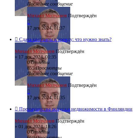
Последнее сообщение
Михаил Молчанов
Подтверждён
17 дек 2024, 01:37
Сдача квартиры в аренду: что нужно знать?
Михаил Молчанов
Подтверждён
»
17 дек 2024, 01:35
0
Ответы
855
Просмотры
Последнее сообщение
Михаил Молчанов
Подтверждён
17 дек 2024, 01:35
Преимущества покупки недвижимости в Финляндии
Михаил Молчанов
Подтверждён
»
01 дек 2024, 18:26
0
Ответы
669
Просмотры