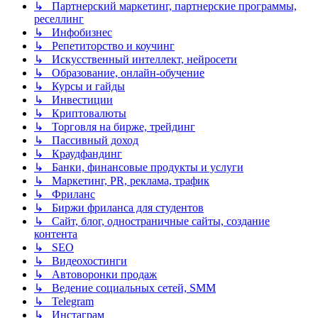
↳ Партнерский маркетинг, партнерские программы,
реселлинг
↳ Инфобизнес
↳ Репетиторство и коучинг
↳ Искусственный интеллект, нейросети
↳ Образование, онлайн-обучение
↳ Курсы и гайды
↳ Инвестиции
↳ Криптовалюты
↳ Торговля на бирже, трейдинг
↳ Пассивный доход
↳ Краудфандинг
↳ Банки, финансовые продукты и услуги
↳ Маркетинг, PR, реклама, трафик
↳ Фриланс
↳ Биржи фриланса для студентов
↳ Сайт, блог, одностраничные сайты, создание
контента
↳ SEO
↳ Видеохостинги
↳ Автоворонки продаж
↳ Ведение социальных сетей, SMM
↳ Telegram
↳ Инстаграм