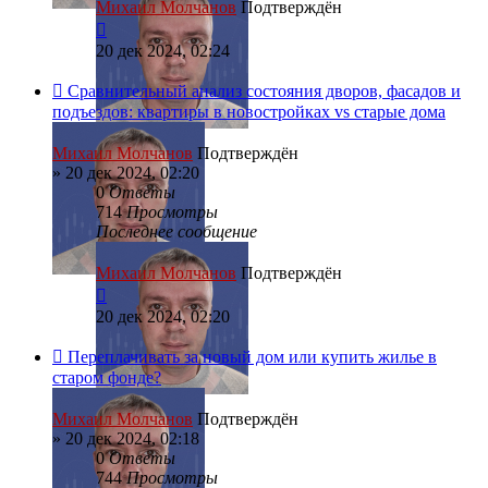
Михаил Молчанов
Подтверждён
20 дек 2024, 02:24
Сравнительный анализ состояния дворов, фасадов и
подъездов: квартиры в новостройках vs старые дома
Михаил Молчанов
Подтверждён
»
20 дек 2024, 02:20
0
Ответы
714
Просмотры
Последнее сообщение
Михаил Молчанов
Подтверждён
20 дек 2024, 02:20
Переплачивать за новый дом или купить жилье в
старом фонде?
Михаил Молчанов
Подтверждён
»
20 дек 2024, 02:18
0
Ответы
744
Просмотры