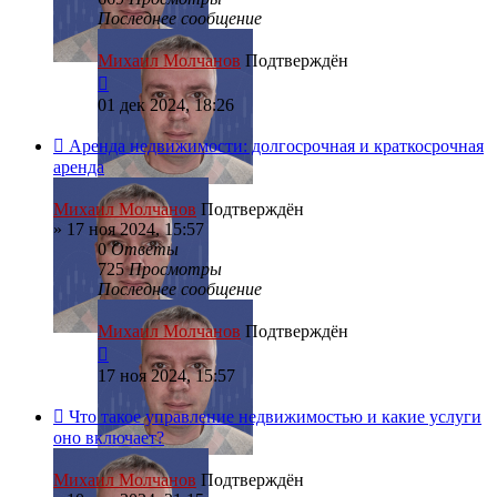
Последнее сообщение
Михаил Молчанов
Подтверждён
01 дек 2024, 18:26
Аренда недвижимости: долгосрочная и краткосрочная
аренда
Михаил Молчанов
Подтверждён
»
17 ноя 2024, 15:57
0
Ответы
725
Просмотры
Последнее сообщение
Михаил Молчанов
Подтверждён
17 ноя 2024, 15:57
Что такое управление недвижимостью и какие услуги
оно включает?
Михаил Молчанов
Подтверждён