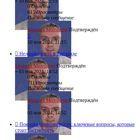
»
10 ноя 2024, 21:15
0
Ответы
615
Просмотры
Последнее сообщение
Михаил Молчанов
Подтверждён
10 ноя 2024, 21:15
Недвижимость в Таиланде
Михаил Молчанов
Подтверждён
»
03 ноя 2024, 14:52
0
Ответы
711
Просмотры
Последнее сообщение
Михаил Молчанов
Подтверждён
03 ноя 2024, 14:52
Покупка недвижимости: ключевые вопросы, которые
стоит рассмотреть