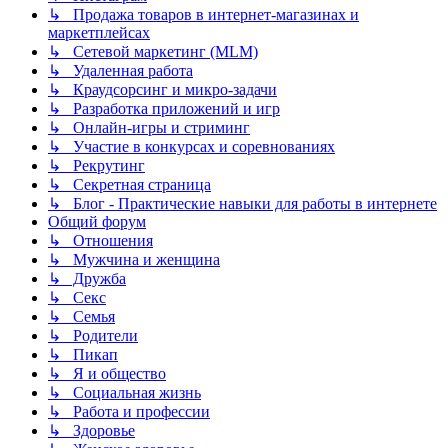
↳ Продажа товаров в интернет-магазинах и
маркетплейсах
↳ Сетевой маркетинг (MLM)
↳ Удаленная работа
↳ Краудсорсинг и микро-задачи
↳ Разработка приложений и игр
↳ Онлайн-игры и стриминг
↳ Участие в конкурсах и соревнованиях
↳ Рекрутинг
↳ Секретная страница
↳ Блог - Практические навыки для работы в интернете
Общий форум
↳ Отношения
↳ Мужчина и женщина
↳ Дружба
↳ Секс
↳ Семья
↳ Родители
↳ Пикап
↳ Я и общество
↳ Социальная жизнь
↳ Работа и профессии
↳ Здоровье