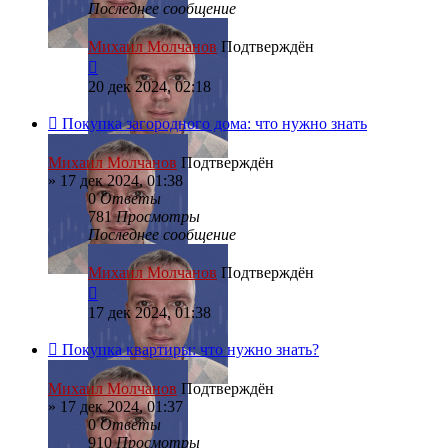
Последнее сообщение
Михаил Молчанов
Подтверждён
20 дек 2024, 02:18
Покупка загородного дома: что нужно знать
Михаил Молчанов
Подтверждён
»
17 дек 2024, 01:38
0
Ответы
781
Просмотры
Последнее сообщение
Михаил Молчанов
Подтверждён
17 дек 2024, 01:38
Покупка квартиры: что нужно знать?
Михаил Молчанов
Подтверждён
»
17 дек 2024, 01:37
0
Ответы
910
Просмотры