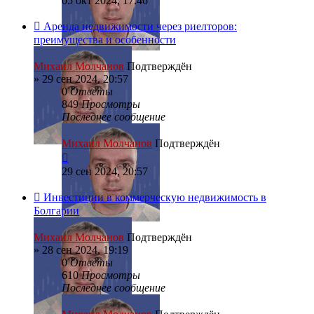
05 окт 2024, 17:46
Аренда недвижимости через риелторов:
преимущества и особенности
Михаил Молчанов
Подтверждён
»
29 сен 2024, 20:57
0
Ответы
849
Просмотры
Последнее сообщение
Михаил Молчанов
Подтверждён
29 сен 2024, 20:57
Инвестиции в коммерческую недвижимость в
Болгарии
Михаил Молчанов
Подтверждён
»
28 сен 2024, 19:19
0
Ответы
610
Просмотры
Последнее сообщение