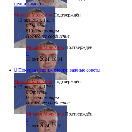
недвижимость
Михаил Молчанов
Подтверждён
»
13 окт 2024, 16:34
0
Ответы
810
Просмотры
Последнее сообщение
Михаил Молчанов
Подтверждён
13 окт 2024, 16:34
Покупка недвижимости: важные советы
Михаил Молчанов
Подтверждён
»
12 окт 2024, 17:51
0
Ответы
601
Просмотры
Последнее сообщение
Михаил Молчанов
Подтверждён
12 окт 2024, 17:51