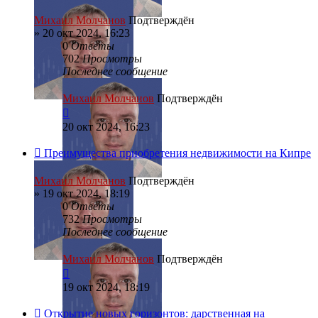
Михаил Молчанов
Подтверждён
»
20 окт 2024, 16:23
0
Ответы
702
Просмотры
Последнее сообщение
Михаил Молчанов
Подтверждён
20 окт 2024, 16:23
Преимущества приобретения недвижимости на Кипре
Михаил Молчанов
Подтверждён
»
19 окт 2024, 18:19
0
Ответы
732
Просмотры
Последнее сообщение
Михаил Молчанов
Подтверждён
19 окт 2024, 18:19
Открытие новых горизонтов: дарственная на