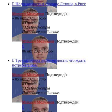
Недвижимость в столице Латвии, в Риге
Михаил Молчанов
Подтверждён
»
06 окт 2024, 16:56
0
Ответы
732
Просмотры
Последнее сообщение
Михаил Молчанов
Подтверждён
06 окт 2024, 16:56
Тренды рынка недвижимости: что ждать
потребителям?
Михаил Молчанов
Подтверждён
»
05 окт 2024, 17:46
0
Ответы
732
Просмотры
Последнее сообщение
Михаил Молчанов
Подтверждён