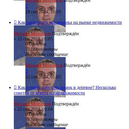
Михаил Молчанов
Подтверждён
28 сен 2024, 19:19
Как распознать мошенника на рынке недвижимости
Михаил Молчанов
Подтверждён
»
22 сен 2024, 01:05
0
Ответы
731
Просмотры
Последнее сообщение
Михаил Молчанов
Подтверждён
22 сен 2024, 01:05
Как купить дачу или домик в деревне? Несколько
советов от агента по недвижимости
Михаил Молчанов
Подтверждён
»
22 сен 2024, 01:04
0
Ответы
787
Просмотры
Последнее сообщение