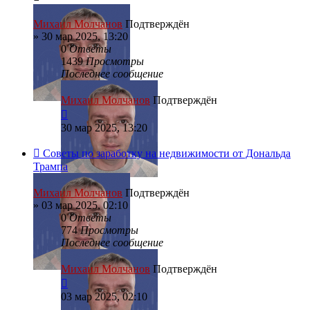
Михаил Молчанов
Подтверждён
»
30 мар 2025, 13:20
0
Ответы
1439
Просмотры
Последнее сообщение
Михаил Молчанов
Подтверждён
30 мар 2025, 13:20
Советы по заработку на недвижимости от Дональда
Трампа
Михаил Молчанов
Подтверждён
»
03 мар 2025, 02:10
0
Ответы
774
Просмотры
Последнее сообщение
Михаил Молчанов
Подтверждён
03 мар 2025, 02:10