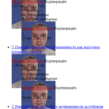
Михаил Молчанов
Подтверждён
»
27 окт 2024, 17:45
0
Ответы
841
Просмотры
Последнее сообщение
Михаил Молчанов
Подтверждён
27 окт 2024, 17:45
Покупка зарубежной недвижимости как выгодное
вложение средств
Михаил Молчанов
Подтверждён
»
26 окт 2024, 21:46
0
Ответы
641
Просмотры
Последнее сообщение
Михаил Молчанов
Подтверждён
26 окт 2024, 21:46
Рекомендации по выбору недвижимости за рубежом