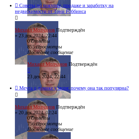
Советы по покупке, продаже и заработку на
недвижимости от Тони Роббинса
Михаил Молчанов
Подтверждён
»
23 дек 2024, 22:44
0
Ответы
855
Просмотры
Последнее сообщение
Михаил Молчанов
Подтверждён
23 дек 2024, 22:44
Мечта о домике у моря: почему она так популярна?
Михаил Молчанов
Подтверждён
»
20 дек 2024, 02:24
0
Ответы
756
Просмотры
Последнее сообщение