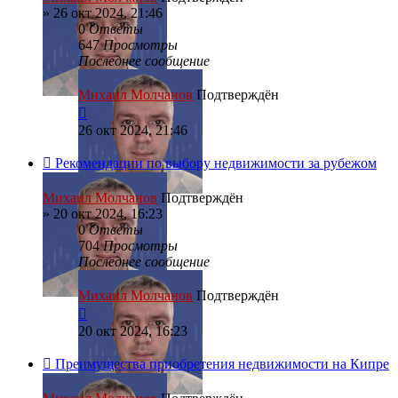
»
26 окт 2024, 21:46
0
Ответы
647
Просмотры
Последнее сообщение
Михаил Молчанов
Подтверждён
26 окт 2024, 21:46
Рекомендации по выбору недвижимости за рубежом
Михаил Молчанов
Подтверждён
»
20 окт 2024, 16:23
0
Ответы
704
Просмотры
Последнее сообщение
Михаил Молчанов
Подтверждён
20 окт 2024, 16:23
Преимущества приобретения недвижимости на Кипре