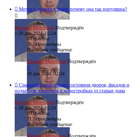
Мечта о домике у моря: почему она так популярна?
Михаил Молчанов
Подтверждён
»
20 дек 2024, 02:24
0
Ответы
762
Просмотры
Последнее сообщение
Михаил Молчанов
Подтверждён
20 дек 2024, 02:24
Сравнительный анализ состояния дворов, фасадов и
подъездов: квартиры в новостройках vs старые дома
Михаил Молчанов
Подтверждён
»
20 дек 2024, 02:20
0
Ответы
717
Просмотры
Последнее сообщение
Михаил Молчанов
Подтверждён