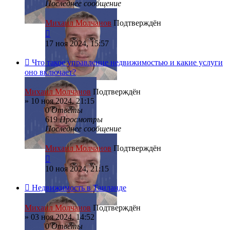
Последнее сообщение
Михаил Молчанов
Подтверждён
17 ноя 2024, 15:57
Что такое управление недвижимостью и какие услуги
оно включает?
Михаил Молчанов
Подтверждён
»
10 ноя 2024, 21:15
0
Ответы
619
Просмотры
Последнее сообщение
Михаил Молчанов
Подтверждён
10 ноя 2024, 21:15
Недвижимость в Таиланде
Михаил Молчанов
Подтверждён
»
03 ноя 2024, 14:52
0
Ответы