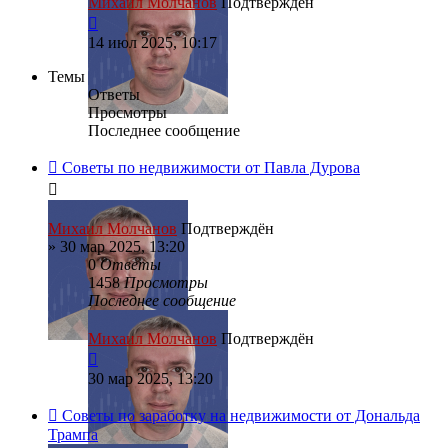
Михаил Молчанов
Подтверждён
14 июл 2025, 10:17
Темы
Ответы
Просмотры
Последнее сообщение
Советы по недвижимости от Павла Дурова
Михаил Молчанов
Подтверждён
»
30 мар 2025, 13:20
0
Ответы
1458
Просмотры
Последнее сообщение
Михаил Молчанов
Подтверждён
30 мар 2025, 13:20
Советы по заработку на недвижимости от Дональда
Трампа