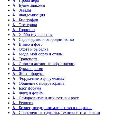
↳ Проба пера
↳ Будем знакомы
↳ Звёзды
↳ Фандомизация
↳ Биографии
↳ Эзотерика
↳ Гороскоп
↳ Хобби и увлечения
↳ Садоводство и огородничество
↳ Видео и фото
↳ Охота и рыбалка
↳ Мода, мой образ и стиль
↳ Транспорт
↳ Спорт и активный образ жизни
↳ Букмекерство
↳ Жизнь форума
↳ Форумчане о форумчанах
↳ Общение с модераторами
↳ Блог форума
↳ Флуд и флейм
↳ Саморазвитие и личностный рост
↳ Религия
↳ Бизнес, предпринимательство и стартапы
↳ Современные гаджеты, техника и технологии