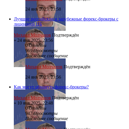
24 янв 2025, 23:58
Лучшие российские и зарубежные форекс-брокеры с
лицензией ЦБ
Михаил Молчанов
Подтверждён
»
24 янв 2025, 23:56
0
Ответы
969
Просмотры
Последнее сообщение
Михаил Молчанов
Подтверждён
24 янв 2025, 23:56
Как могут обмануть форекс-брокеры?
Михаил Молчанов
Подтверждён
»
10 янв 2025, 22:48
0
Ответы
947
Просмотры
Последнее сообщение