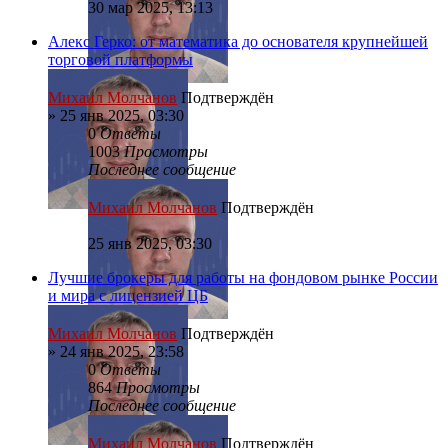
30 мар 2025, 13:13
Алекс Герко: от математика до основателя крупнейшей
торговой платформы
Михаил Молчанов
Подтверждён
»
25 янв 2025, 03:30
0
Ответы
1003
Просмотры
Последнее сообщение
Михаил Молчанов
Подтверждён
25 янв 2025, 03:30
Лучшие брокеры для работы на фондовом рынке России
и мира с лицензией ЦБ
Михаил Молчанов
Подтверждён
»
24 янв 2025, 23:58
0
Ответы
864
Просмотры
Последнее сообщение
Михаил Молчанов
Подтверждён