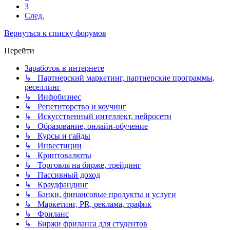
3
След.
Вернуться к списку форумов
Перейти
Заработок в интернете
↳ Партнерский маркетинг, партнерские программы,
реселлинг
↳ Инфобизнес
↳ Репетиторство и коучинг
↳ Искусственный интеллект, нейросети
↳ Образование, онлайн-обучение
↳ Курсы и гайды
↳ Инвестиции
↳ Криптовалюты
↳ Торговля на бирже, трейдинг
↳ Пассивный доход
↳ Краудфандинг
↳ Банки, финансовые продукты и услуги
↳ Маркетинг, PR, реклама, трафик
↳ Фриланс
↳ Биржи фриланса для студентов