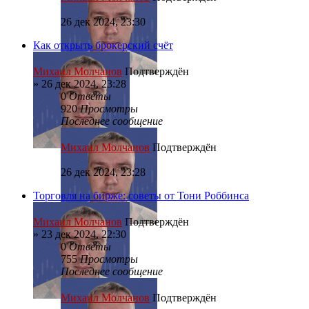
26 дек 2024, 23:30
Как открыть брокерский счёт
Михаил Молчанов
Подтверждён
»
26 дек 2024, 23:28
0
Ответы
920
Просмотры
Последнее сообщение
Михаил Молчанов
Подтверждён
26 дек 2024, 23:28
Торговля на бирже: советы от Тони Роббинса
Михаил Молчанов
Подтверждён
»
23 дек 2024, 22:30
0
Ответы
755
Просмотры
Последнее сообщение
Михаил Молчанов
Подтверждён