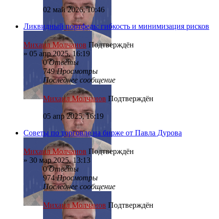
02 май 2026, 10:46
Ликвидный портфель: гибкость и минимизация рисков
Михаил Молчанов
Подтверждён
»
05 апр 2025, 16:19
0
Ответы
749
Просмотры
Последнее сообщение
Михаил Молчанов
Подтверждён
05 апр 2025, 16:19
Советы по торговле на бирже от Павла Дурова
Михаил Молчанов
Подтверждён
»
30 мар 2025, 13:13
0
Ответы
974
Просмотры
Последнее сообщение
Михаил Молчанов
Подтверждён