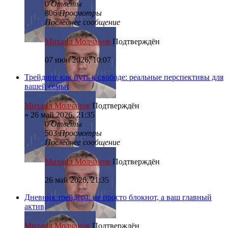
0
Ответы
806
Просмотры
Последнее сообщение
Михаил Молчанов
Подтверждён
07 июн 2026, 10:07
Трейдинг как путь к свободе: реальные перспективы для
вашей семьи
Михаил Молчанов
Подтверждён
»
26 май 2026, 21:35
0
Ответы
503
Просмотры
Последнее сообщение
Михаил Молчанов
Подтверждён
26 май 2026, 21:35
Дневник трейдера: не просто блокнот, а ваш главный
актив
Михаил Молчанов
Подтверждён