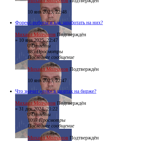
Михаил Молчанов
Подтверждён
10 янв 2025, 22:48
Форекс-роботы и как заработать на них?
Михаил Молчанов
Подтверждён
»
10 янв 2025, 22:47
0
Ответы
885
Просмотры
Последнее сообщение
Михаил Молчанов
Подтверждён
10 янв 2025, 22:47
Что значит «лук» в шортах на бирже?
Михаил Молчанов
Подтверждён
»
31 дек 2024, 21:22
0
Ответы
1097
Просмотры
Последнее сообщение
Михаил Молчанов
Подтверждён