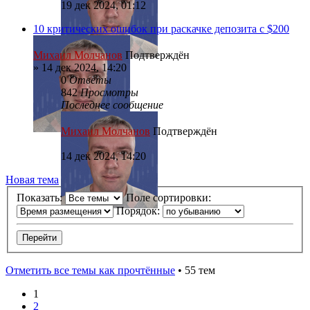
19 дек 2024, 01:12
10 критических ошибок при раскачке депозита с $200
Михаил Молчанов
Подтверждён
»
14 дек 2024, 14:20
0
Ответы
842
Просмотры
Последнее сообщение
Михаил Молчанов
Подтверждён
14 дек 2024, 14:20
Новая тема
Показать:
Поле сортировки:
Порядок:
Отметить все темы как прочтённые
• 55 тем
1
2