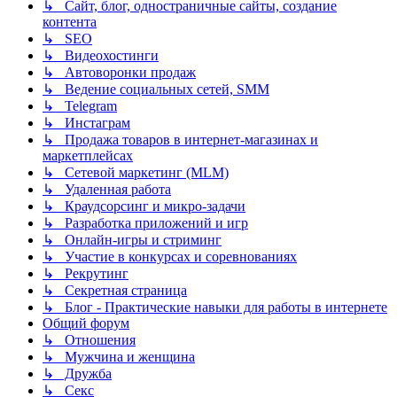
↳ Сайт, блог, одностраничные сайты, создание
контента
↳ SEO
↳ Видеохостинги
↳ Автоворонки продаж
↳ Ведение социальных сетей, SMM
↳ Telegram
↳ Инстаграм
↳ Продажа товаров в интернет-магазинах и
маркетплейсах
↳ Сетевой маркетинг (MLM)
↳ Удаленная работа
↳ Краудсорсинг и микро-задачи
↳ Разработка приложений и игр
↳ Онлайн-игры и стриминг
↳ Участие в конкурсах и соревнованиях
↳ Рекрутинг
↳ Секретная страница
↳ Блог - Практические навыки для работы в интернете
Общий форум
↳ Отношения
↳ Мужчина и женщина
↳ Дружба
↳ Секс