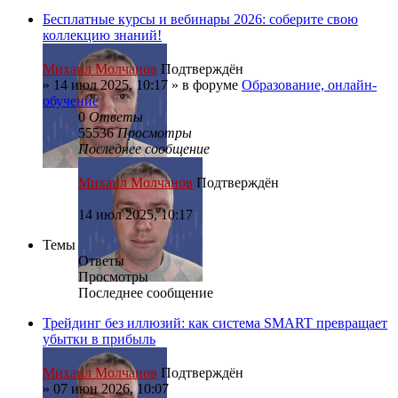
Бесплатные курсы и вебинары 2026: соберите свою
коллекцию знаний!
Михаил Молчанов
Подтверждён
»
14 июл 2025, 10:17
» в форуме
Образование, онлайн-
обучение
0
Ответы
55536
Просмотры
Последнее сообщение
Михаил Молчанов
Подтверждён
14 июл 2025, 10:17
Темы
Ответы
Просмотры
Последнее сообщение
Трейдинг без иллюзий: как система SMART превращает
убытки в прибыль
Михаил Молчанов
Подтверждён
»
07 июн 2026, 10:07