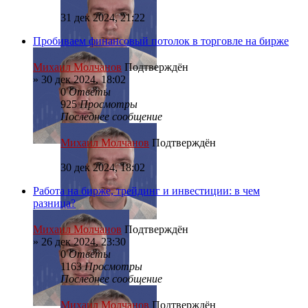
31 дек 2024, 21:22
Пробиваем финансовый потолок в торговле на бирже
Михаил Молчанов
Подтверждён
»
30 дек 2024, 18:02
0
Ответы
925
Просмотры
Последнее сообщение
Михаил Молчанов
Подтверждён
30 дек 2024, 18:02
Работа на бирже, трейдинг и инвестиции: в чем
разница?
Михаил Молчанов
Подтверждён
»
26 дек 2024, 23:30
0
Ответы
1163
Просмотры
Последнее сообщение
Михаил Молчанов
Подтверждён