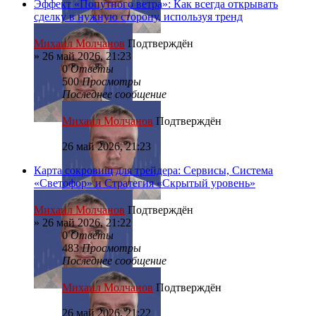
Эффект «Попутного ветра»: Как всегда открывать
сделку в нужную сторону, используя тренд
Михаил Молчанов
Подтверждён
»
26 май 2026, 21:23
0
Ответы
500
Просмотры
Последнее сообщение
Михаил Молчанов
Подтверждён
26 май 2026, 21:23
Карта сокровищ для трейдера: Сервисы, Система
«Светофор» и Стратегия «Скрытый уровень»
Михаил Молчанов
Подтверждён
»
26 май 2026, 21:22
0
Ответы
483
Просмотры
Последнее сообщение
Михаил Молчанов
Подтверждён
26 май 2026, 21:22