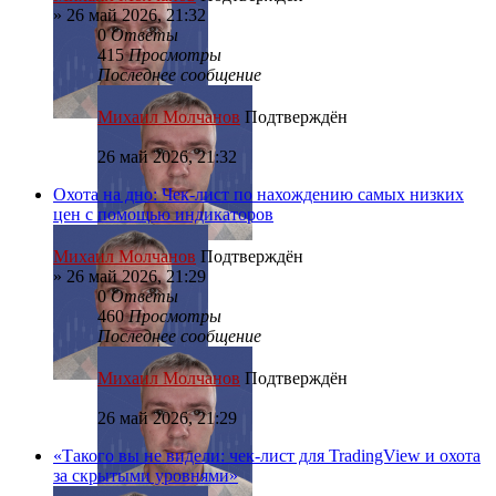
»
26 май 2026, 21:32
0
Ответы
415
Просмотры
Последнее сообщение
Михаил Молчанов
Подтверждён
26 май 2026, 21:32
Охота на дно: Чек-лист по нахождению самых низких
цен с помощью индикаторов
Михаил Молчанов
Подтверждён
»
26 май 2026, 21:29
0
Ответы
460
Просмотры
Последнее сообщение
Михаил Молчанов
Подтверждён
26 май 2026, 21:29
«Такого вы не видели: чек-лист для TradingView и охота
за скрытыми уровнями»