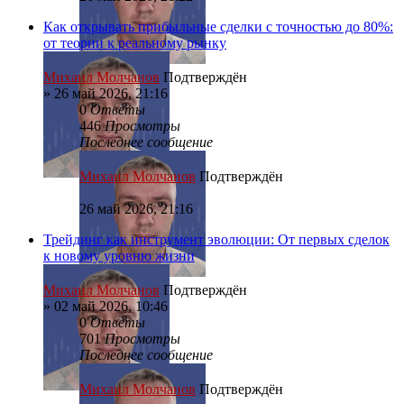
Как открывать прибыльные сделки с точностью до 80%:
от теории к реальному рынку
Михаил Молчанов
Подтверждён
»
26 май 2026, 21:16
0
Ответы
446
Просмотры
Последнее сообщение
Михаил Молчанов
Подтверждён
26 май 2026, 21:16
Трейдинг как инструмент эволюции: От первых сделок
к новому уровню жизни
Михаил Молчанов
Подтверждён
»
02 май 2026, 10:46
0
Ответы
701
Просмотры
Последнее сообщение
Михаил Молчанов
Подтверждён