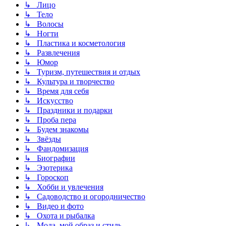
↳ Лицо
↳ Тело
↳ Волосы
↳ Ногти
↳ Пластика и косметология
↳ Развлечения
↳ Юмор
↳ Туризм, путешествия и отдых
↳ Культура и творчество
↳ Время для себя
↳ Искусство
↳ Праздники и подарки
↳ Проба пера
↳ Будем знакомы
↳ Звёзды
↳ Фандомизация
↳ Биографии
↳ Эзотерика
↳ Гороскоп
↳ Хобби и увлечения
↳ Садоводство и огородничество
↳ Видео и фото
↳ Охота и рыбалка
↳ Мода, мой образ и стиль