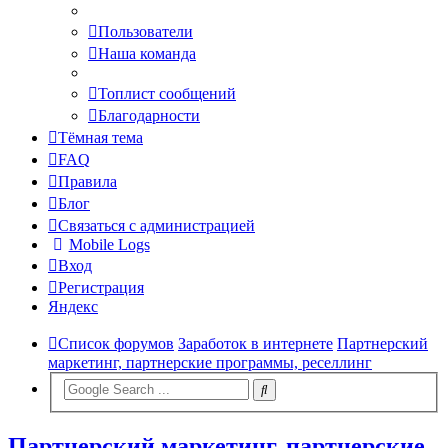
Пользователи
Наша команда
Топлист сообщений
Благодарности
Тёмная тема
FAQ
Правила
Блог
Связаться с администрацией
Mobile Logs
Вход
Регистрация
Яндекс
Список форумов
Заработок в интернете
Партнерский
маркетинг, партнерские программы, реселлинг
Партнерский маркетинг, партнерские