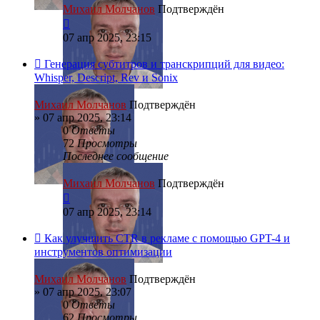
Михаил Молчанов
Подтверждён
07 апр 2025, 23:15
Генерация субтитров и транскрипций для видео:
Whisper, Descript, Rev и Sonix
Михаил Молчанов
Подтверждён
»
07 апр 2025, 23:14
0
Ответы
72
Просмотры
Последнее сообщение
Михаил Молчанов
Подтверждён
07 апр 2025, 23:14
Как улучшить CTR в рекламе с помощью GPT-4 и
инструментов оптимизации
Михаил Молчанов
Подтверждён
»
07 апр 2025, 23:07
0
Ответы
62
Просмотры