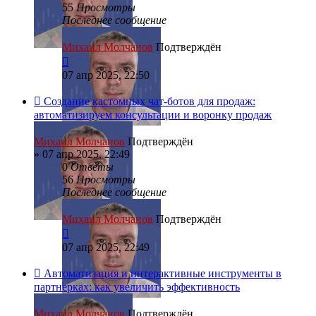
55
Просмотры
Последнее сообщение
Михаил Молчанов
Подтверждён
07 апр 2025, 22:50
Создание кастомных чат-ботов для продаж:
автоматизируем консультации и воронку продаж
Михаил Молчанов
Подтверждён
»
07 апр 2025, 22:49
0
Ответы
56
Просмотры
Последнее сообщение
Михаил Молчанов
Подтверждён
07 апр 2025, 22:49
Автоматизация и интерактивные инструменты в
партнерках: как увеличить эффективность
Михаил Молчанов
Подтверждён