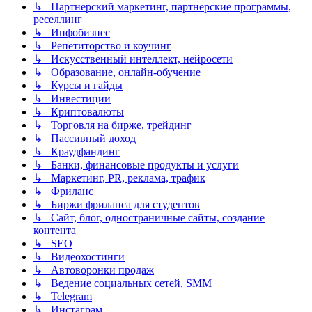
↳ Партнерский маркетинг, партнерские программы,
реселлинг
↳ Инфобизнес
↳ Репетиторство и коучинг
↳ Искусственный интеллект, нейросети
↳ Образование, онлайн-обучение
↳ Курсы и гайды
↳ Инвестиции
↳ Криптовалюты
↳ Торговля на бирже, трейдинг
↳ Пассивный доход
↳ Краудфандинг
↳ Банки, финансовые продукты и услуги
↳ Маркетинг, PR, реклама, трафик
↳ Фриланс
↳ Биржи фриланса для студентов
↳ Сайт, блог, одностраничные сайты, создание
контента
↳ SEO
↳ Видеохостинги
↳ Автоворонки продаж
↳ Ведение социальных сетей, SMM
↳ Telegram
↳ Инстаграм