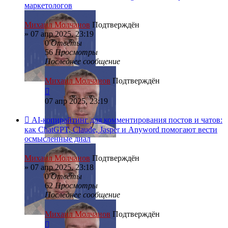
маркетологов
Михаил Молчанов
Подтверждён
»
07 апр 2025, 23:19
0
Ответы
56
Просмотры
Последнее сообщение
Михаил Молчанов
Подтверждён
07 апр 2025, 23:19
AI-копирайтинг для комментирования постов и чатов:
как ChatGPT, Claude, Jasper и Anyword помогают вести
осмысленные диал
Михаил Молчанов
Подтверждён
»
07 апр 2025, 23:18
0
Ответы
62
Просмотры
Последнее сообщение
Михаил Молчанов
Подтверждён