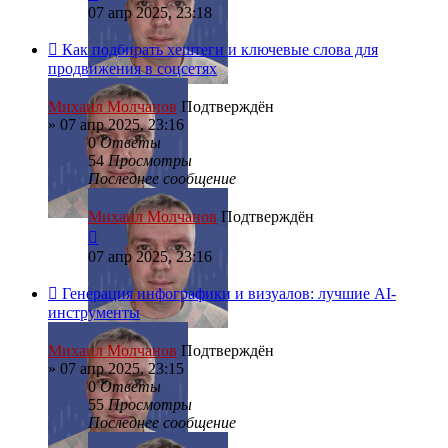
07 апр 2025, 23:18
Как подбирать хештеги и ключевые слова для
продвижения в соцсетях
Михаил Молчанов
Подтверждён
»
07 апр 2025, 23:16
0
Ответы
54
Просмотры
Последнее сообщение
Михаил Молчанов
Подтверждён
07 апр 2025, 23:16
Генерация инфографики и визуалов: лучшие AI-
инструменты
Михаил Молчанов
Подтверждён
»
07 апр 2025, 23:15
0
Ответы
55
Просмотры
Последнее сообщение