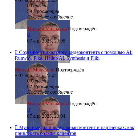
»
07 апр 2025, 23:05
0
Ответы
59
Просмотры
Последнее сообщение
Михаил Молчанов
Подтверждён
07 апр 2025, 23:05
Создание уникального видеоконтента с помощью AI:
Runway, Pika, Hailuo AI, Synthesia и Fliki
Михаил Молчанов
Подтверждён
»
07 апр 2025, 23:04
0
Ответы
62
Просмотры
Последнее сообщение
Михаил Молчанов
Подтверждён
07 апр 2025, 23:04
Мультимедиа и визуальный контент в партнерках: как
привлекать больше клиентов