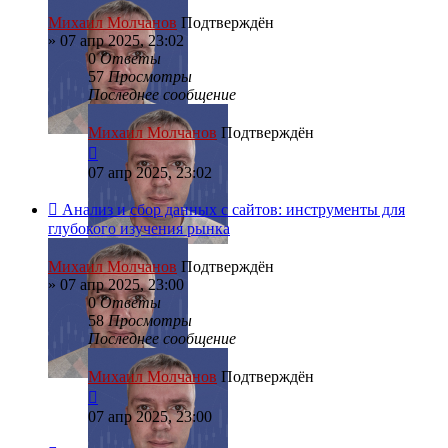
Михаил Молчанов
Подтверждён
»
07 апр 2025, 23:02
0
Ответы
57
Просмотры
Последнее сообщение
Михаил Молчанов
Подтверждён
07 апр 2025, 23:02
Анализ и сбор данных с сайтов: инструменты для
глубокого изучения рынка
Михаил Молчанов
Подтверждён
»
07 апр 2025, 23:00
0
Ответы
58
Просмотры
Последнее сообщение
Михаил Молчанов
Подтверждён
07 апр 2025, 23:00