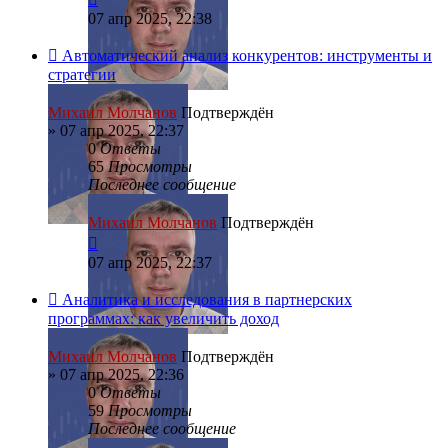
07 апр 2025, 22:38
Автоматический анализ конкурентов: инструменты и
стратегии
Михаил Молчанов
Подтверждён
»
07 апр 2025, 22:37
0
Ответы
65
Просмотры
Последнее сообщение
Михаил Молчанов
Подтверждён
07 апр 2025, 22:37
Аналитика и исследования в партнерских
программах: как увеличить доход
Михаил Молчанов
Подтверждён
»
07 апр 2025, 22:36
0
Ответы
59
Просмотры
Последнее сообщение