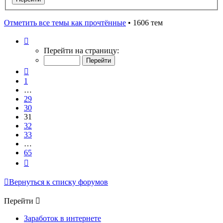
Отметить все темы как прочтённые
• 1606 тем
Страница
31
Перейти на страницу:
из
65
Пред.
1
…
29
30
31
32
33
…
65
След.
Вернуться к списку форумов
Перейти
Заработок в интернете