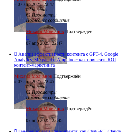
»
07 апр 2025, 22:47
0
Ответы
62
Просмотры
Последнее сообщение
Михаил Молчанов
Подтверждён
07 апр 2025, 22:47
Анализ эффективности контента с GPT-4, Google
Analytics, Mixpanel и Amplitude: как повысить ROI
контент-маркетинга
Михаил Молчанов
Подтверждён
»
07 апр 2025, 22:45
0
Ответы
62
Просмотры
Последнее сообщение
Михаил Молчанов
Подтверждён
07 апр 2025, 22:45
Генерация идей для контента: как ChatGPT, Claude,