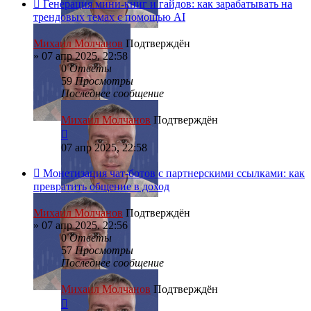
Генерация мини-книг и гайдов: как зарабатывать на
трендовых темах с помощью AI
Михаил Молчанов
Подтверждён
»
07 апр 2025, 22:58
0
Ответы
59
Просмотры
Последнее сообщение
Михаил Молчанов
Подтверждён
07 апр 2025, 22:58
Монетизация чат-ботов с партнерскими ссылками: как
превратить общение в доход
Михаил Молчанов
Подтверждён
»
07 апр 2025, 22:56
0
Ответы
57
Просмотры
Последнее сообщение
Михаил Молчанов
Подтверждён