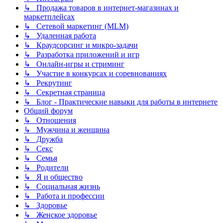
↳ Продажа товаров в интернет-магазинах и
маркетплейсах
↳ Сетевой маркетинг (MLM)
↳ Удаленная работа
↳ Краудсорсинг и микро-задачи
↳ Разработка приложений и игр
↳ Онлайн-игры и стриминг
↳ Участие в конкурсах и соревнованиях
↳ Рекрутинг
↳ Секретная страница
↳ Блог - Практические навыки для работы в интернете
Общий форум
↳ Отношения
↳ Мужчина и женщина
↳ Дружба
↳ Секс
↳ Семья
↳ Родители
↳ Я и общество
↳ Социальная жизнь
↳ Работа и профессии
↳ Здоровье
↳ Женское здоровье