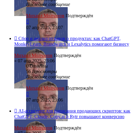
Последнее сообщение
Михаил Молчанов
Подтверждён
07 апр 2025, 23:07
Сбор и анализ отзывов о продуктах: как ChatGPT,
MonkeyLearn, Brandwatch и Lexalytics помогают бизнесу
Михаил Молчанов
Подтверждён
»
07 апр 2025, 23:06
0
Ответы
56
Просмотры
Последнее сообщение
Михаил Молчанов
Подтверждён
07 апр 2025, 23:06
AI-ассистент для написания продающих скриптов: как
ChatGPT, Claude, Copy.ai и Rytr повышают конверсию
Михаил Молчанов
Подтверждён