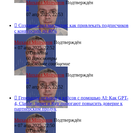
Михаил Молчанов
Подтверждён
07 апр 2025, 22:53
Создание лид-магнитов: как привлекать подписчиков
с конверсией до 40%
Михаил Молчанов
Подтверждён
»
07 апр 2025, 22:52
0
Ответы
60
Просмотры
Последнее сообщение
Михаил Молчанов
Подтверждён
07 апр 2025, 22:52
Генерация отзывов и кейсов с помощью AI: Как GPT-
4, Claude, Jasper и Rytr помогают повысить доверие к
партнёрским продук
Михаил Молчанов
Подтверждён
»
07 апр 2025, 22:50
0
Ответы