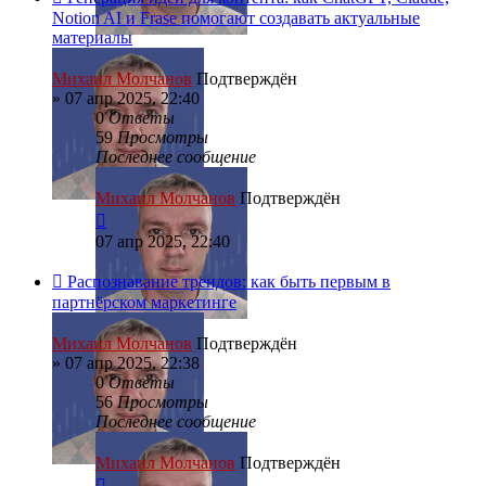
Notion AI и Frase помогают создавать актуальные
материалы
Михаил Молчанов
Подтверждён
»
07 апр 2025, 22:40
0
Ответы
59
Просмотры
Последнее сообщение
Михаил Молчанов
Подтверждён
07 апр 2025, 22:40
Распознавание трендов: как быть первым в
партнёрском маркетинге
Михаил Молчанов
Подтверждён
»
07 апр 2025, 22:38
0
Ответы
56
Просмотры
Последнее сообщение
Михаил Молчанов
Подтверждён