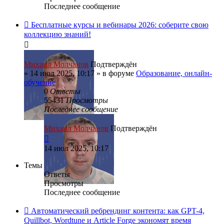
Последнее сообщение
Бесплатные курсы и вебинары 2026: соберите свою
коллекцию знаний!
Михаил Молчанов
Подтверждён
»
14 июл 2025, 10:17
» в форуме
Образование, онлайн-
обучение
0
Ответы
55431
Просмотры
Последнее сообщение
Михаил Молчанов
Подтверждён
14 июл 2025, 10:17
Темы
Ответы
Просмотры
Последнее сообщение
Автоматический ребрендинг контента: как GPT-4,
Quillbot, Wordtune и Article Forge экономят время