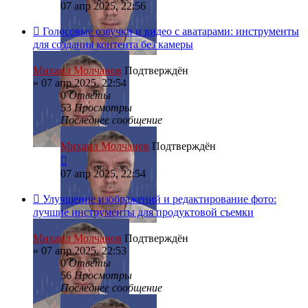
07 апр 2025, 22:56
Голосовые озвучки и видео с аватарами: инструменты
для создания контента без камеры
Михаил Молчанов
Подтверждён
»
07 апр 2025, 22:54
0
Ответы
53
Просмотры
Последнее сообщение
Михаил Молчанов
Подтверждён
07 апр 2025, 22:54
Улучшение изображений и редактирование фото:
лучшие инструменты для продуктовой съемки
Михаил Молчанов
Подтверждён
»
07 апр 2025, 22:53
0
Ответы
56
Просмотры
Последнее сообщение