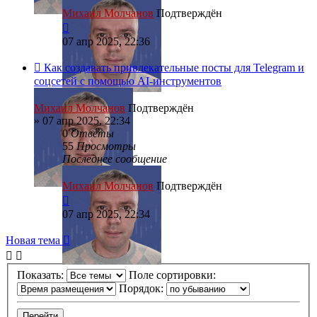
Михаил Молчанов
Подтверждён
07 апр 2025, 22:36
Как создавать привлекательные посты для Telegram и
соцсетей с помощью AI-инструментов
Михаил Молчанов
Подтверждён
»
07 апр 2025, 22:34
0
Ответы
55
Просмотры
Последнее сообщение
Михаил Молчанов
Подтверждён
07 апр 2025, 22:34
Новая тема
Показать:
Поле сортировки:
Порядок: