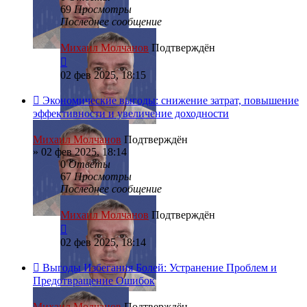
69
Просмотры
Последнее сообщение
Михаил Молчанов
Подтверждён
02 фев 2025, 18:15
Экономические выгоды: снижение затрат, повышение
эффективности и увеличение доходности
Михаил Молчанов
Подтверждён
»
02 фев 2025, 18:14
0
Ответы
67
Просмотры
Последнее сообщение
Михаил Молчанов
Подтверждён
02 фев 2025, 18:14
Выгоды Избегания Болей: Устранение Проблем и
Предотвращение Ошибок
Михаил Молчанов
Подтверждён