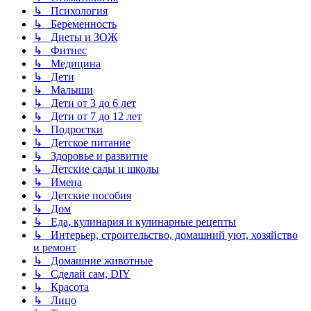
↳ Психология
↳ Беременность
↳ Диеты и ЗОЖ
↳ Фитнес
↳ Медицина
↳ Дети
↳ Малыши
↳ Дети от 3 до 6 лет
↳ Дети от 7 до 12 лет
↳ Подростки
↳ Детское питание
↳ Здоровье и развитие
↳ Детские сады и школы
↳ Имена
↳ Детские пособия
↳ Дом
↳ Еда, кулинария и кулинарные рецепты
↳ Интерьер, строительство, домашний уют, хозяйство
и ремонт
↳ Домашние животные
↳ Сделай сам, DIY
↳ Красота
↳ Лицо