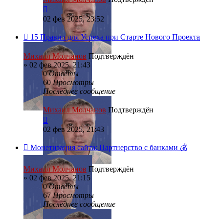
02 фев 2025, 23:52
15 Правил для Успеха при Старте Нового Проекта
Михаил Молчанов
Подтверждён
»
02 фев 2025, 21:43
0
Ответы
60
Просмотры
Последнее сообщение
Михаил Молчанов
Подтверждён
02 фев 2025, 21:43
Монетизация сайта: Партнерство с банками 💰
Михаил Молчанов
Подтверждён
»
02 фев 2025, 21:15
0
Ответы
67
Просмотры
Последнее сообщение