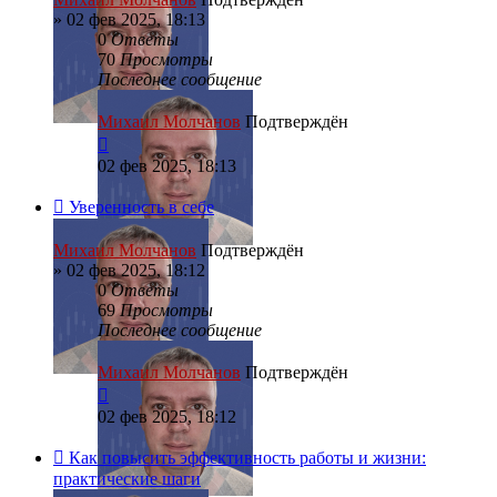
»
02 фев 2025, 18:13
0
Ответы
70
Просмотры
Последнее сообщение
Михаил Молчанов
Подтверждён
02 фев 2025, 18:13
Уверенность в себе
Михаил Молчанов
Подтверждён
»
02 фев 2025, 18:12
0
Ответы
69
Просмотры
Последнее сообщение
Михаил Молчанов
Подтверждён
02 фев 2025, 18:12
Как повысить эффективность работы и жизни:
практические шаги