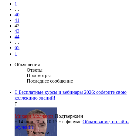
1
…
40
41
42
43
44
…
65
След.
Объявления
Ответы
Просмотры
Последнее сообщение
Бесплатные курсы и вебинары 2026: соберите свою
коллекцию знаний!
Михаил Молчанов
Подтверждён
»
14 июл 2025, 10:17
» в форуме
Образование, онлайн-
обучение
0
Ответы