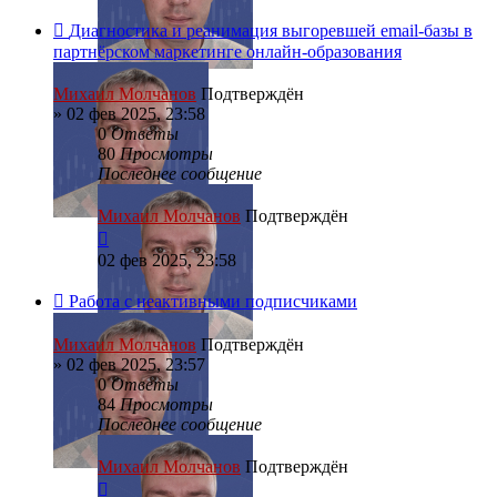
Диагностика и реанимация выгоревшей email-базы в
партнёрском маркетинге онлайн-образования
Михаил Молчанов
Подтверждён
»
02 фев 2025, 23:58
0
Ответы
80
Просмотры
Последнее сообщение
Михаил Молчанов
Подтверждён
02 фев 2025, 23:58
Работа с неактивными подписчиками
Михаил Молчанов
Подтверждён
»
02 фев 2025, 23:57
0
Ответы
84
Просмотры
Последнее сообщение
Михаил Молчанов
Подтверждён