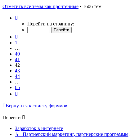
Отметить все темы как прочтённые
• 1606 тем
Страница
42
Перейти на страницу:
из
65
Пред.
1
…
40
41
42
43
44
…
65
След.
Вернуться к списку форумов
Перейти
Заработок в интернете
↳ Партнерский маркетинг, партнерские программы,