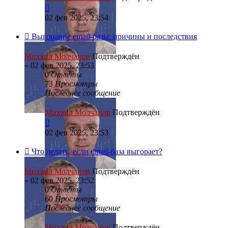
02 фев 2025, 23:54
Выгорание email-базы: причины и последствия
Михаил Молчанов
Подтверждён
»
02 фев 2025, 23:53
0
Ответы
73
Просмотры
Последнее сообщение
Михаил Молчанов
Подтверждён
02 фев 2025, 23:53
Что делать, если email-база выгорает?
Михаил Молчанов
Подтверждён
»
02 фев 2025, 23:52
0
Ответы
60
Просмотры
Последнее сообщение
Михаил Молчанов
Подтверждён