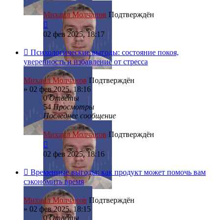
Михаил Молчанов
Подтверждён
02 фев 2025, 18:17
Психологические выгоды: состояние покоя,
уверенность и избавление от стресса
Михаил Молчанов
Подтверждён
»
02 фев 2025, 18:16
0
Ответы
54
Просмотры
Последнее сообщение
Михаил Молчанов
Подтверждён
02 фев 2025, 18:16
Временные выгоды: как продукт может помочь вам
сэкономить время
Михаил Молчанов
Подтверждён
»
02 фев 2025, 18:15
0
Ответы