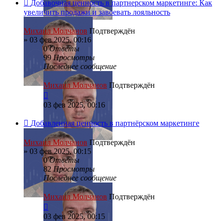
Добавочная ценность в партнерском маркетинге: Как
увеличить продажи и завоевать лояльность
Михаил Молчанов
Подтверждён
»
03 фев 2025, 00:16
0
Ответы
99
Просмотры
Последнее сообщение
Михаил Молчанов
Подтверждён
03 фев 2025, 00:16
Добавленная ценность в партнёрском маркетинге
Михаил Молчанов
Подтверждён
»
03 фев 2025, 00:15
0
Ответы
82
Просмотры
Последнее сообщение
Михаил Молчанов
Подтверждён
03 фев 2025, 00:15