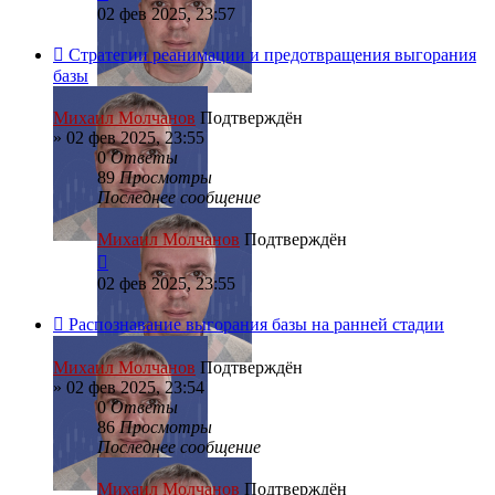
02 фев 2025, 23:57
Стратегии реанимации и предотвращения выгорания
базы
Михаил Молчанов
Подтверждён
»
02 фев 2025, 23:55
0
Ответы
89
Просмотры
Последнее сообщение
Михаил Молчанов
Подтверждён
02 фев 2025, 23:55
Распознавание выгорания базы на ранней стадии
Михаил Молчанов
Подтверждён
»
02 фев 2025, 23:54
0
Ответы
86
Просмотры
Последнее сообщение
Михаил Молчанов
Подтверждён