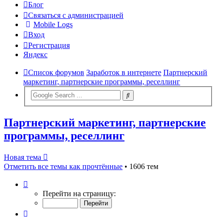
Блог
Связаться с администрацией
Mobile Logs
Вход
Регистрация
Яндекс
Список форумов
Заработок в интернете
Партнерский
маркетинг, партнерские программы, реселлинг
Партнерский маркетинг, партнерские
программы, реселлинг
Новая тема
Отметить все темы как прочтённые
• 1606 тем
Страница
42
Перейти на страницу:
из
65
Пред.