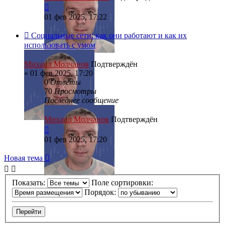
01 фев 2025, 17:22
Социальные сети: как они работают и как их
использовать с умом
Михаил Молчанов
Подтверждён
»
01 фев 2025, 17:20
0
Ответы
70
Просмотры
Последнее сообщение
Михаил Молчанов
Подтверждён
01 фев 2025, 17:20
Новая тема
Показать:
Поле сортировки:
Порядок: