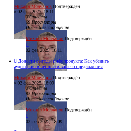
Михаил Молчанов
Подтверждён
»
02 фев 2025, 18:11
0
Ответы
69
Просмотры
Последнее сообщение
Михаил Молчанов
Подтверждён
02 фев 2025, 18:11
Донести выгоды инфопродукта: Как убедить
аудиторию в ценности вашего предложения
Михаил Молчанов
Подтверждён
»
02 фев 2025, 18:09
0
Ответы
83
Просмотры
Последнее сообщение
Михаил Молчанов
Подтверждён
02 фев 2025, 18:09