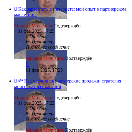
Как заработать в интернете: мой опыт в партнерском
маркетинге
Михаил Молчанов
Подтверждён
»
01 фев 2025, 17:25
0
Ответы
66
Просмотры
Последнее сообщение
Михаил Молчанов
Подтверждён
01 фев 2025, 17:25
💸 Как увеличить партнерские продажи: стратегия
многократных касаний
Михаил Молчанов
Подтверждён
»
01 фев 2025, 17:22
0
Ответы
82
Просмотры
Последнее сообщение
Михаил Молчанов
Подтверждён