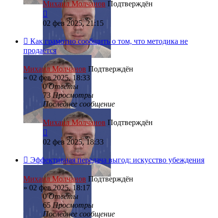
Михаил Молчанов
Подтверждён
02 фев 2025, 21:15
Как грамотно сообщить о том, что методика не
продается
Михаил Молчанов
Подтверждён
»
02 фев 2025, 18:33
0
Ответы
73
Просмотры
Последнее сообщение
Михаил Молчанов
Подтверждён
02 фев 2025, 18:33
Эффективная передача выгод: искусство убеждения
Михаил Молчанов
Подтверждён
»
02 фев 2025, 18:17
0
Ответы
65
Просмотры
Последнее сообщение