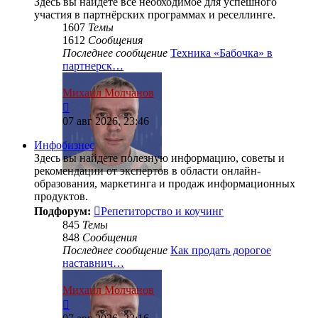
Здесь вы найдёте всё необходимое для успешного
участия в партнёрских программах и реселлинге.
1607
Темы
1612
Сообщения
Последнее сообщение
Техника «Бабочка» в
партнерск…
Михаил Молчанов
Перейти
к
07 авг 2026, 23:46
последнему
сообщению
Инфобизнес
Здесь вы найдете полезную информацию, советы и
рекомендации от экспертов в области онлайн-
образования, маркетинга и продаж информационных
продуктов.
Подфорум:
Репетиторство и коучинг
845
Темы
848
Сообщения
Последнее сообщение
Как продать дорогое
наставнич…
Михаил Молчанов
Перейти
к