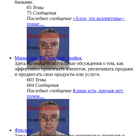
банками.
65
Темы
75
Сообщения
Последнее сообщение
«Алло, это коллекторы»:
пошаг…
Михаил Молчанов
Перейти
к
Вчера, 02:12
последнему
сообщению
Маркетинг, PR, реклама, трафик
Здесь вы найдете актуальные обсуждения о том, как
эффективно привлекать клиентов, увеличивать продажи
и продвигать свои продукты или услуги.
603
Темы
604
Сообщения
Последнее сообщение
Клики есть, продаж нет:
почем…
Михаил Молчанов
Перейти
к
16 июл 2026, 18:06
последнему
сообщению
Фриланс
Здесь вы найдете множество интересных проектов и