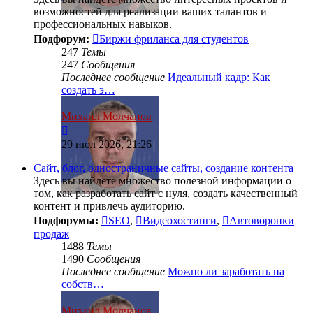
возможностей для реализации ваших талантов и
профессиональных навыков.
Подфорум:
Биржи фриланса для студентов
247
Темы
247
Сообщения
Последнее сообщение
Идеальный кадр: Как
создать э…
Михаил Молчанов
Перейти
к
29 июл 2026, 21:26
последнему
сообщению
Сайт, блог, одностраничные сайты, создание контента
Здесь вы найдете множество полезной информации о
том, как разработать сайт с нуля, создать качественный
контент и привлечь аудиторию.
Подфорумы:
SEO
,
Видеохостинги
,
Автоворонки
продаж
1488
Темы
1490
Сообщения
Последнее сообщение
Можно ли заработать на
собств…
Михаил Молчанов