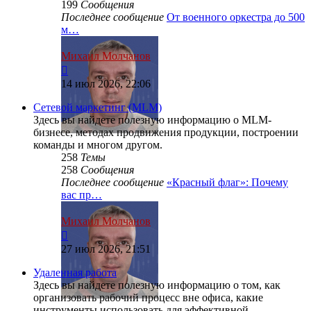
199
Сообщения
Последнее сообщение
От военного оркестра до 500
м…
Михаил Молчанов
Перейти
к
14 июл 2026, 22:06
последнему
сообщению
Сетевой маркетинг (MLM)
Здесь вы найдете полезную информацию о MLM-
бизнесе, методах продвижения продукции, построении
команды и многом другом.
258
Темы
258
Сообщения
Последнее сообщение
«Красный флаг»: Почему
вас пр…
Михаил Молчанов
Перейти
к
27 июл 2026, 21:51
последнему
сообщению
Удаленная работа
Здесь вы найдете полезную информацию о том, как
организовать рабочий процесс вне офиса, какие
инструменты использовать для эффективной