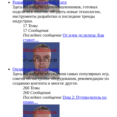
сообщению
Разработка приложений и игр
Здесь вы найдете единомышленников, готовых
поделиться опытом, обсудить новые технологии,
инструменты разработки и последние тренды
индустрии.
17
Темы
17
Сообщения
Последнее сообщение
От идеи до релиза: Как
ставит…
Михаил Молчанов
Перейти
к
07 июн 2026, 10:39
последнему
сообщению
Онлайн-игры и стриминг
Здесь вы найдете обсуждения самых популярных игр,
советы по настройке оборудования, рекомендации по
созданию контента и многое другое.
260
Темы
260
Сообщения
Последнее сообщение
Dota 2: Путеводитель по
прави…
Михаил Молчанов
Перейти