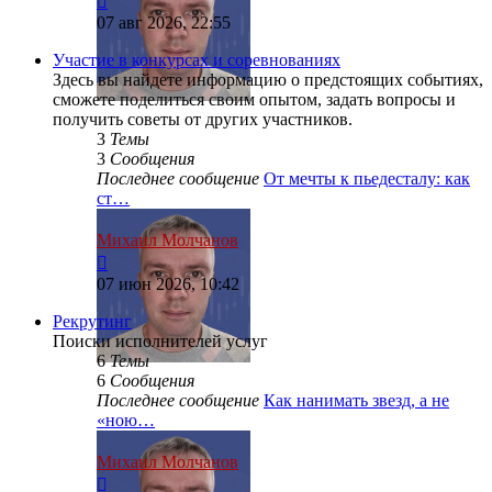
к
07 авг 2026, 22:55
последнему
сообщению
Участие в конкурсах и соревнованиях
Здесь вы найдете информацию о предстоящих событиях,
сможете поделиться своим опытом, задать вопросы и
получить советы от других участников.
3
Темы
3
Сообщения
Последнее сообщение
От мечты к пьедесталу: как
ст…
Михаил Молчанов
Перейти
к
07 июн 2026, 10:42
последнему
сообщению
Рекрутинг
Поиски исполнителей услуг
6
Темы
6
Сообщения
Последнее сообщение
Как нанимать звезд, а не
«ною…
Михаил Молчанов
Перейти