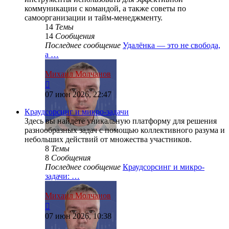
коммуникации с командой, а также советы по
самоорганизации и тайм-менеджменту.
14
Темы
14
Сообщения
Последнее сообщение
Удалёнка — это не свобода,
а …
Михаил Молчанов
Перейти
к
07 июн 2026, 22:47
последнему
сообщению
Краудсорсинг и микро-задачи
Здесь вы найдете уникальную платформу для решения
разнообразных задач с помощью коллективного разума и
небольших действий от множества участников.
8
Темы
8
Сообщения
Последнее сообщение
Краудсорсинг и микро-
задачи: …
Михаил Молчанов
Перейти
к
07 июн 2026, 10:38
последнему