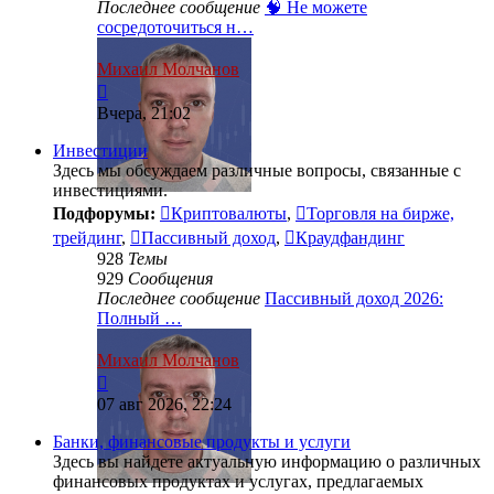
Последнее сообщение
🧠 Не можете
сосредоточиться н…
Михаил Молчанов
Перейти
к
Вчера, 21:02
последнему
сообщению
Инвестиции
Здесь мы обсуждаем различные вопросы, связанные с
инвестициями.
Подфорумы:
Криптовалюты
,
Торговля на бирже,
трейдинг
,
Пассивный доход
,
Краудфандинг
928
Темы
929
Сообщения
Последнее сообщение
Пассивный доход 2026:
Полный …
Михаил Молчанов
Перейти
к
07 авг 2026, 22:24
последнему
сообщению
Банки, финансовые продукты и услуги
Здесь вы найдете актуальную информацию о различных
финансовых продуктах и услугах, предлагаемых