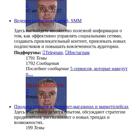
Перейти
к
07 авг 2026, 22:27
последнему
сообщению
Ведение социальных сетей, SMM
Здесь вы найдете множество полезной информации о
том, как эффективно управлять социальными сетями,
создавать привлекательный контент, привлекать новых
подписчиков и повышать вовлеченность аудитории.
Подфорумы:
Telegram
,
Инстаграм
1791
Темы
1792
Сообщения
Последнее сообщение
5 сервисов, которые наведут
п…
Михаил Молчанов
Перейти
к
Вчера, 21:10
последнему
сообщению
Продажа товаров в интернет-магазинах и маркетплейсах
Здесь участники делятся опытом, обсуждают стратегии
продвижения, рассказывают о новых трендах и
возможностях.
199
Темы