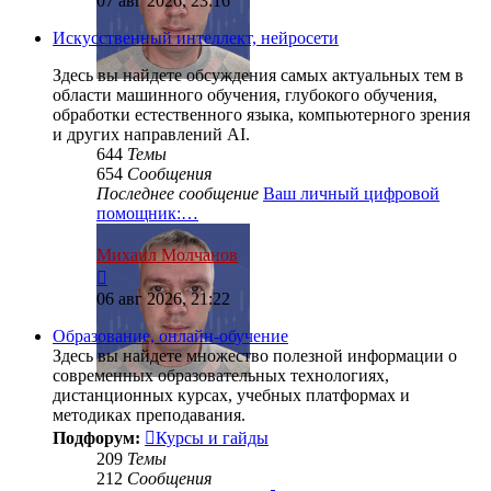
07 авг 2026, 23:16
последнему
сообщению
Искусственный интеллект, нейросети
Здесь вы найдете обсуждения самых актуальных тем в
области машинного обучения, глубокого обучения,
обработки естественного языка, компьютерного зрения
и других направлений AI.
644
Темы
654
Сообщения
Последнее сообщение
Ваш личный цифровой
помощник:…
Михаил Молчанов
Перейти
к
06 авг 2026, 21:22
последнему
сообщению
Образование, онлайн-обучение
Здесь вы найдете множество полезной информации о
современных образовательных технологиях,
дистанционных курсах, учебных платформах и
методиках преподавания.
Подфорум:
Курсы и гайды
209
Темы
212
Сообщения