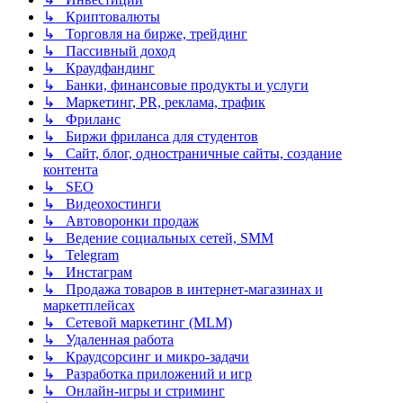
↳ Криптовалюты
↳ Торговля на бирже, трейдинг
↳ Пассивный доход
↳ Краудфандинг
↳ Банки, финансовые продукты и услуги
↳ Маркетинг, PR, реклама, трафик
↳ Фриланс
↳ Биржи фриланса для студентов
↳ Сайт, блог, одностраничные сайты, создание
контента
↳ SEO
↳ Видеохостинги
↳ Автоворонки продаж
↳ Ведение социальных сетей, SMM
↳ Telegram
↳ Инстаграм
↳ Продажа товаров в интернет-магазинах и
маркетплейсах
↳ Сетевой маркетинг (MLM)
↳ Удаленная работа
↳ Краудсорсинг и микро-задачи
↳ Разработка приложений и игр
↳ Онлайн-игры и стриминг