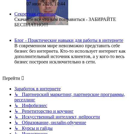
к
07 июн 2026, 10:44
последнему
сообщению
Секретная страница
Скачайте все что вам понравиться - ЗАБИРАЙТЕ
БЕСПЛАТНО!!!
Блог - Практические навыки для работы в интернете
В современном мире невозможно представить себе
бизнес без интернета. Кто-то использует интернет как
дополнительный источник клиентов, а у кого-то весь
бизнес построен исключительно в сети.
Перейти
Заработок в интернете
↳ Партнерский маркетинг, партнерские программы,
реселлинг
↳ Инфобизнес
↳ Репетиторство и коучинг
↳ Искусственный интеллект, нейросети
↳ Образование, онлайн-обучение
↳ Курсы и гайды
↳ Инвестиции