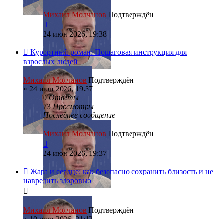
Михаил Молчанов
Подтверждён
24 июн 2026, 19:38
Курортный роман: Пошаговая инструкция для
взрослых людей
Михаил Молчанов
Подтверждён
»
24 июн 2026, 19:37
0
Ответы
73
Просмотры
Последнее сообщение
Михаил Молчанов
Подтверждён
24 июн 2026, 19:37
Жара и сердце: как безопасно сохранить близость и не
навредить здоровью
Михаил Молчанов
Подтверждён
»
10 июн 2026, 21:12