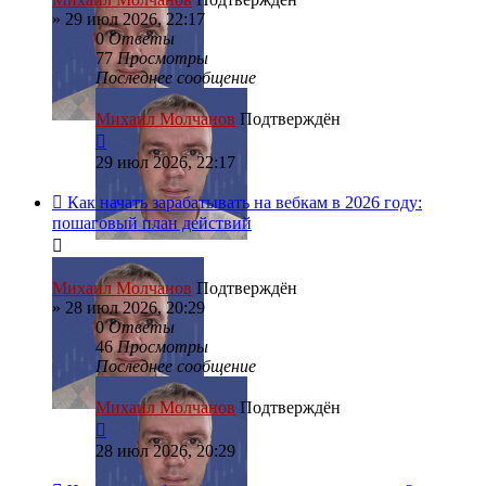
»
29 июл 2026, 22:17
0
Ответы
77
Просмотры
Последнее сообщение
Михаил Молчанов
Подтверждён
29 июл 2026, 22:17
Как начать зарабатывать на вебкам в 2026 году:
пошаговый план действий
Михаил Молчанов
Подтверждён
»
28 июл 2026, 20:29
0
Ответы
46
Просмотры
Последнее сообщение
Михаил Молчанов
Подтверждён
28 июл 2026, 20:29