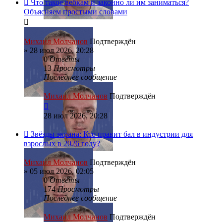
Что такое вебкам и законно ли им заниматься?
Объясняем простыми словами
Михаил Молчанов
Подтверждён
»
28 июл 2026, 20:28
0
Ответы
13
Просмотры
Последнее сообщение
Михаил Молчанов
Подтверждён
28 июл 2026, 20:28
Звёзды экрана: Кто правит бал в индустрии для
взрослых в 2026 году?
Михаил Молчанов
Подтверждён
»
05 июл 2026, 02:05
0
Ответы
174
Просмотры
Последнее сообщение
Михаил Молчанов
Подтверждён