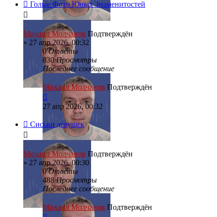
Голые Фото Юных Знаменитостей
Михаил Молчанов
Подтверждён
»
27 апр 2026, 00:32
0
Ответы
830
Просмотры
Последнее сообщение
Михаил Молчанов
Подтверждён
27 апр 2026, 00:32
Сиськи девушек
Михаил Молчанов
Подтверждён
»
27 апр 2026, 00:30
0
Ответы
488
Просмотры
Последнее сообщение
Михаил Молчанов
Подтверждён