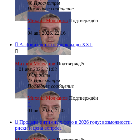
48
Просмотры
Последнее сообщение
Михаил Молчанов
Подтверждён
04 авг 2026, 22:16
Алфавит лета: от клюквы до XXL
Михаил Молчанов
Подтверждён
»
01 авг 2026, 21:02
0
Ответы
73
Просмотры
Последнее сообщение
Михаил Молчанов
Подтверждён
01 авг 2026, 21:02
Продажа интимных фото в 2026 году: возможности,
риски и цена вопроса
Михаил Молчанов
Подтверждён