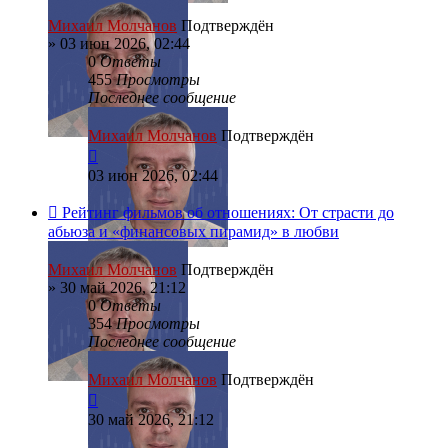
Михаил Молчанов
Подтверждён
»
03 июн 2026, 02:44
0
Ответы
455
Просмотры
Последнее сообщение
Михаил Молчанов
Подтверждён
03 июн 2026, 02:44
Рейтинг фильмов об отношениях: От страсти до
абьюза и «финансовых пирамид» в любви
Михаил Молчанов
Подтверждён
»
30 май 2026, 21:12
0
Ответы
354
Просмотры
Последнее сообщение
Михаил Молчанов
Подтверждён
30 май 2026, 21:12