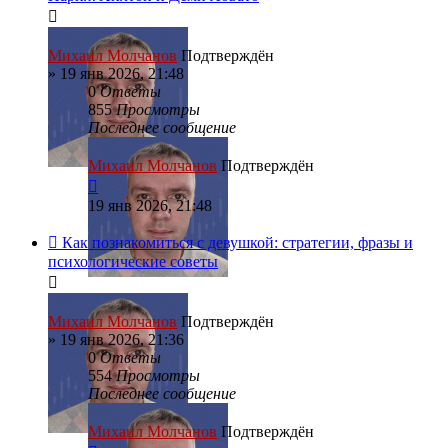
Михаил Молчанов
Подтверждён
»
19 янв 2026, 21:48
0
Ответы
855
Просмотры
Последнее сообщение
Михаил Молчанов
Подтверждён
19 янв 2026, 21:48
Как познакомиться с девушкой: стратегии, фразы и
психологические советы
Михаил Молчанов
Подтверждён
»
19 янв 2026, 21:36
0
Ответы
554
Просмотры
Последнее сообщение
Михаил Молчанов
Подтверждён