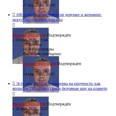
27 апр 2026, 00:30
100 лучших комплиментов девушке и женщине:
искусство говорить красиво
Михаил Молчанов
Подтверждён
»
19 янв 2026, 21:44
2
Ответы
1459
Просмотры
Последнее сообщение
Михаил Молчанов
Подтверждён
24 мар 2026, 20:11
Эстетика абсурда и проверка на прочность: как
японское ТВ создает самые безумные шоу на планете
Михаил Молчанов
Подтверждён
»
26 фев 2026, 22:47
2
Ответы