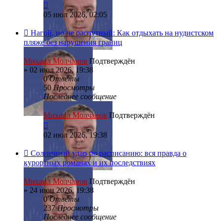
05 июл 2026, 02:05
Нагой, но не распутный: Как отдыхать на нудистском
пляже без нарушения границ
Михаил Молчанов
Подтверждён
»
02 июл 2026, 19:38
0
Ответы
50
Просмотры
Последнее сообщение
Михаил Молчанов
Подтверждён
02 июл 2026, 19:38
Солнечный удар по расписанию: вся правда о
курортных романах и их последствиях
Михаил Молчанов
Подтверждён
»
24 июн 2026, 19:38
0
Ответы
237
Просмотры
Последнее сообщение