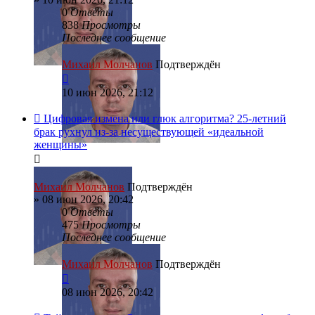
0
Ответы
838
Просмотры
Последнее сообщение
Михаил Молчанов
Подтверждён
10 июн 2026, 21:12
Цифровая измена или глюк алгоритма? 25-летний
брак рухнул из-за несуществующей «идеальной
женщины»
Михаил Молчанов
Подтверждён
»
08 июн 2026, 20:42
0
Ответы
475
Просмотры
Последнее сообщение
Михаил Молчанов
Подтверждён
08 июн 2026, 20:42