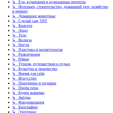
↳ Еда, кулинария и кулинарные рецепты
↳ Интерьер, строительство, домашний уют, хозяйство
и ремонт
↳ Домашние животные
↳ Сделай сам, DIY
↳ Красота
↳ Лицо
↳ Тело
↳ Волосы
↳ Ногти
↳ Пластика и косметология
↳ Развлечения
↳ Юмор
↳ Туризм, путешествия и отдых
↳ Культура и творчество
↳ Время для себя
↳ Искусство
↳ Праздники и подарки
↳ Проба пера
↳ Будем знакомы
↳ Звёзды
↳ Фандомизация
↳ Биографии
↳ Эзотерика