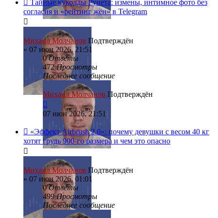
Тайные куколды Рунета: измены, интимное фото без
согласия и «рейтинг жён» в Telegram
Михаил Молчанов
Подтверждён
»
07 июн 2026, 21:51
0
Ответы
472
Просмотры
Последнее сообщение
Михаил Молчанов
Подтверждён
07 июн 2026, 21:51
«Эффект Airbrush 2.0»: почему девушки с весом 40 кг
хотят грудь 900-го размера и чем это опасно
Михаил Молчанов
Подтверждён
»
07 июн 2026, 01:01
0
Ответы
499
Просмотры
Последнее сообщение