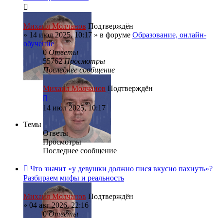
Михаил Молчанов
Подтверждён
»
14 июл 2025, 10:17
» в форуме
Образование, онлайн-
обучение
0
Ответы
55762
Просмотры
Последнее сообщение
Михаил Молчанов
Подтверждён
14 июл 2025, 10:17
Темы
Ответы
Просмотры
Последнее сообщение
Что значит «у девушки должно пися вкусно пахнуть»?
Разбираем мифы и реальность
Михаил Молчанов
Подтверждён
»
04 авг 2026, 22:16
0
Ответы