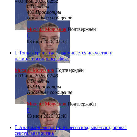
»
03 июн 2026, 02:52
0
Ответы
489
Просмотры
Последнее сообщение
Михаил Молчанов
Подтверждён
03 июн 2026, 02:52
Тонкая грань: где заканчивается искусство и
начинается порнография?
Михаил Молчанов
Подтверждён
»
03 июн 2026, 02:48
0
Ответы
452
Просмотры
Последнее сообщение
Михаил Молчанов
Подтверждён
03 июн 2026, 02:48
Анатомия близости: из чего складывается здоровая
сексуальная жизнь