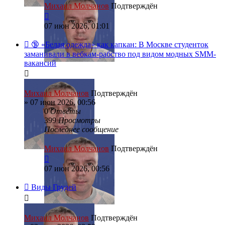
Михаил Молчанов
Подтверждён
07 июн 2026, 01:01
🔞 «Белая одежда» как капкан: В Москве студенток
заманивали в вебкам-рабство под видом модных SMM-
вакансий
Михаил Молчанов
Подтверждён
»
07 июн 2026, 00:56
0
Ответы
399
Просмотры
Последнее сообщение
Михаил Молчанов
Подтверждён
07 июн 2026, 00:56
Виды Грудей
Михаил Молчанов
Подтверждён