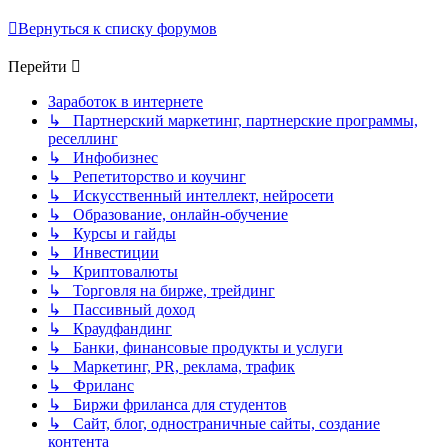
Вернуться к списку форумов
Перейти
Заработок в интернете
↳ Партнерский маркетинг, партнерские программы,
реселлинг
↳ Инфобизнес
↳ Репетиторство и коучинг
↳ Искусственный интеллект, нейросети
↳ Образование, онлайн-обучение
↳ Курсы и гайды
↳ Инвестиции
↳ Криптовалюты
↳ Торговля на бирже, трейдинг
↳ Пассивный доход
↳ Краудфандинг
↳ Банки, финансовые продукты и услуги
↳ Маркетинг, PR, реклама, трафик
↳ Фриланс
↳ Биржи фриланса для студентов
↳ Сайт, блог, одностраничные сайты, создание
контента