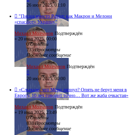
26 июл 2025, 01:10
"Пицца вместо Patriot: как Макрон и Мелони
«спасают» Украину"
Михаил Молчанов
Подтверждён
»
20 июл 2025, 00:00
0
Ответы
735
Просмотры
Последнее сообщение
Михаил Молчанов
Подтверждён
20 июл 2025, 00:00
«Слыхали, что Мерц ляпнул? Опять не берут меня в
Европу, 10 лет говорит точно… Вот же жаба очкастая»
Михаил Молчанов
Подтверждён
»
19 июл 2025, 23:49
0
Ответы
838
Просмотры
Последнее сообщение