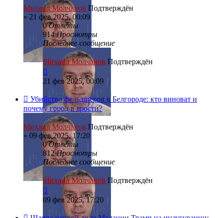
Михаил Молчанов
Подтверждён
»
21 фев 2025, 00:09
0
Ответы
914
Просмотры
Последнее сообщение
Михаил Молчанов
Подтверждён
21 фев 2025, 00:09
Убийство фельдшеров в Белгороде: кто виноват и
почему город в ярости?
Михаил Молчанов
Подтверждён
»
09 фев 2025, 17:20
0
Ответы
812
Просмотры
Последнее сообщение
Михаил Молчанов
Подтверждён
09 фев 2025, 17:20
Шляпа первой леди Мелании Трамп на инаугурации: