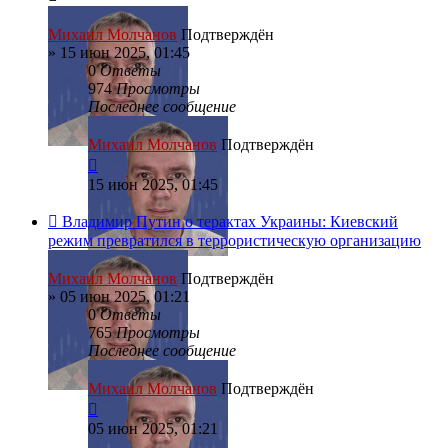
Михаил Молчанов
Подтверждён
»
15 июн 2025, 01:45
0
Ответы
974
Просмотры
Последнее сообщение
Михаил Молчанов
Подтверждён
15 июн 2025, 01:45
Владимир Путин о терактах Украины: Киевский
режим превратился в террористическую организацию
Михаил Молчанов
Подтверждён
»
05 июн 2025, 01:21
0
Ответы
765
Просмотры
Последнее сообщение
Михаил Молчанов
Подтверждён
05 июн 2025, 01:21