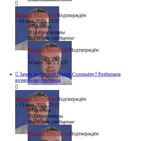
Михаил Молчанов
Подтверждён
»
14 июл 2025, 23:37
0
Ответы
1114
Просмотры
Последнее сообщение
Михаил Молчанов
Подтверждён
14 июл 2025, 23:37
Зачем Зеленский пишет Соловьёву? Разбираем
возможные причины
Михаил Молчанов
Подтверждён
»
13 июл 2025, 23:12
0
Ответы
959
Просмотры
Последнее сообщение
Михаил Молчанов
Подтверждён