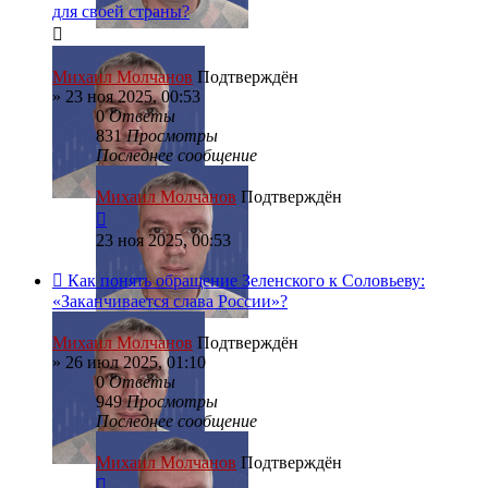
для своей страны?
Михаил Молчанов
Подтверждён
»
23 ноя 2025, 00:53
0
Ответы
831
Просмотры
Последнее сообщение
Михаил Молчанов
Подтверждён
23 ноя 2025, 00:53
Как понять обращение Зеленского к Соловьеву:
«Заканчивается слава России»?
Михаил Молчанов
Подтверждён
»
26 июл 2025, 01:10
0
Ответы
949
Просмотры
Последнее сообщение
Михаил Молчанов
Подтверждён