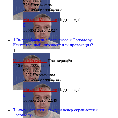
0
Ответы
776
Просмотры
Последнее сообщение
Михаил Молчанов
Подтверждён
18 июл 2025, 23:27
Видеообращение Зеленского к Соловьеву:
Искусственный интеллект или провокация?
Михаил Молчанов
Подтверждён
»
16 июл 2025, 22:49
0
Ответы
1757
Просмотры
Последнее сообщение
Михаил Молчанов
Подтверждён
16 июл 2025, 22:49
Зачем Зеленский каждый вечер обращается к
Соловьеву?