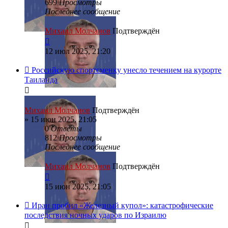
699
Просмотры
Последнее сообщение
Михаил Молчанов
Подтверждён
12 июл 2025, 21:20
Российскую спортсменку унесло течением на курорте
Таиланда
Михаил Молчанов
Подтверждён
»
15 июн 2025, 21:05
0
Ответы
812
Просмотры
Последнее сообщение
Михаил Молчанов
Подтверждён
15 июн 2025, 21:05
Иран пробил «Железный купол»: катастрофические
последствия ночных ударов по Израилю