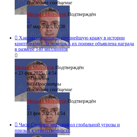
Последнее сообщение
Михаил Молчанов
Подтверждён
07 мар 2025, 02:38
Хакеры совершили крупнейшую кражу в истории
криптовалют. За помощь в их поимке объявлена награда
в размере 140 миллионов
Михаил Молчанов
Подтверждён
»
23 фев 2025, 14:54
0
Ответы
949
Просмотры
Последнее сообщение
Михаил Молчанов
Подтверждён
23 фев 2025, 14:54
Часы Судного дня: символ глобальной угрозы и
призыв к ответственности