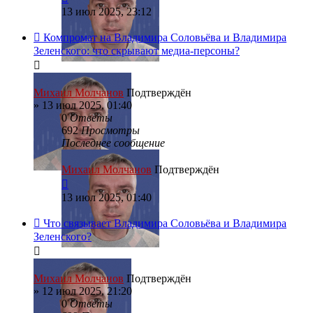
13 июл 2025, 23:12
Компромат на Владимира Соловьёва и Владимира
Зеленского: что скрывают медиа-персоны?
Михаил Молчанов
Подтверждён
»
13 июл 2025, 01:40
0
Ответы
692
Просмотры
Последнее сообщение
Михаил Молчанов
Подтверждён
13 июл 2025, 01:40
Что связывает Владимира Соловьёва и Владимира
Зеленского?
Михаил Молчанов
Подтверждён
»
12 июл 2025, 21:20
0
Ответы