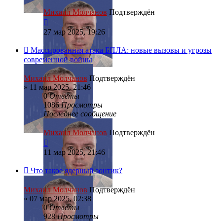
Михаил Молчанов
Подтверждён
27 мар 2025, 19:26
Массированная атака БПЛА: новые вызовы и угрозы
современной войны
Михаил Молчанов
Подтверждён
»
11 мар 2025, 21:46
0
Ответы
1086
Просмотры
Последнее сообщение
Михаил Молчанов
Подтверждён
11 мар 2025, 21:46
Что такое ядерный зонтик?
Михаил Молчанов
Подтверждён
»
07 мар 2025, 02:38
0
Ответы
928
Просмотры