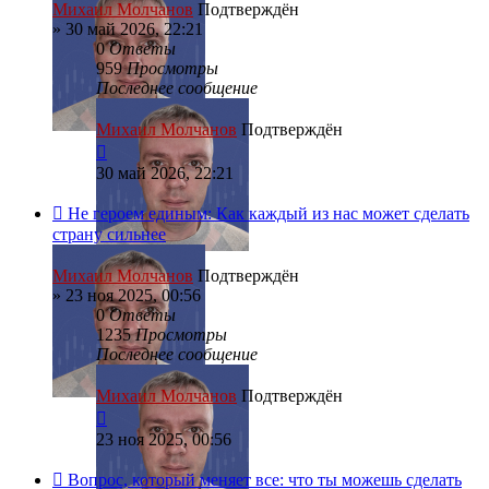
Михаил Молчанов
Подтверждён
»
30 май 2026, 22:21
0
Ответы
959
Просмотры
Последнее сообщение
Михаил Молчанов
Подтверждён
30 май 2026, 22:21
Не героем единым: Как каждый из нас может сделать
страну сильнее
Михаил Молчанов
Подтверждён
»
23 ноя 2025, 00:56
0
Ответы
1235
Просмотры
Последнее сообщение
Михаил Молчанов
Подтверждён
23 ноя 2025, 00:56
Вопрос, который меняет все: что ты можешь сделать