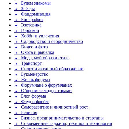
↳ Будем знакомы
↳ Звёзды
↳ Фандомизация
↳ Биографии
↳ Эзотерика
↳ Гороскоп
↳ Хобби и увлечения
↳ Садоводство и огородничество
↳ Видео и фото
↳ Охота и рыбалка
↳ Мода, мой образ и стиль
↳ Транспорт
↳ Спорт и активный образ жизни
↳ Букмекерство
↳ Жизнь форума
↳ Форумчане о форумчанах
↳ Общение с модераторами
↳ Блог форума
↳ Флуд и флейм
↳ Саморазвитие и личностный рост
↳ Религия
↳ Бизнес, предпринимательство и стартапы
↳ Современные гаджеты, техника и технологии
↳ Софт и приложения