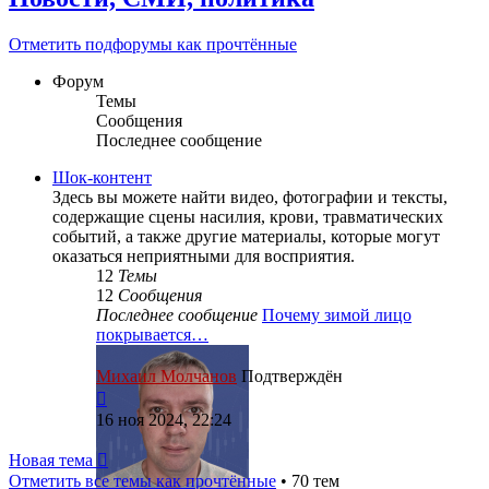
Отметить подфорумы как прочтённые
Форум
Темы
Сообщения
Последнее сообщение
Шок-контент
Здесь вы можете найти видео, фотографии и тексты,
содержащие сцены насилия, крови, травматических
событий, а также другие материалы, которые могут
оказаться неприятными для восприятия.
12
Темы
12
Сообщения
Последнее сообщение
Почему зимой лицо
покрывается…
Михаил Молчанов
Подтверждён
Перейти
к
16 ноя 2024, 22:24
последнему
сообщению
Новая тема
Отметить все темы как прочтённые
• 70 тем