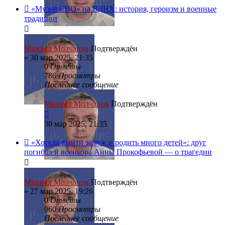
«Музей СВО» на ВДНХ: история, героизм и военные
традиции
Михаил Молчанов
Подтверждён
»
30 мар 2025, 21:35
0
Ответы
786
Просмотры
Последнее сообщение
Михаил Молчанов
Подтверждён
30 мар 2025, 21:35
«Хотела выйти замуж и родить много детей»: друг
погибшей военкора Анны Прокофьевой — о трагедии
Михаил Молчанов
Подтверждён
»
27 мар 2025, 19:26
0
Ответы
960
Просмотры
Последнее сообщение