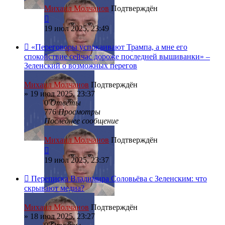
Михаил Молчанов
Подтверждён
19 июл 2025, 23:49
«Переговоры успокаивают Трампа, а мне его
спокойствие сейчас дороже последней вышиванки» –
Зеленский о возможных перегов
Михаил Молчанов
Подтверждён
»
19 июл 2025, 23:37
0
Ответы
776
Просмотры
Последнее сообщение
Михаил Молчанов
Подтверждён
19 июл 2025, 23:37
Переписка Владимира Соловьёва с Зеленским: что
скрывают медиа?
Михаил Молчанов
Подтверждён
»
18 июл 2025, 23:27