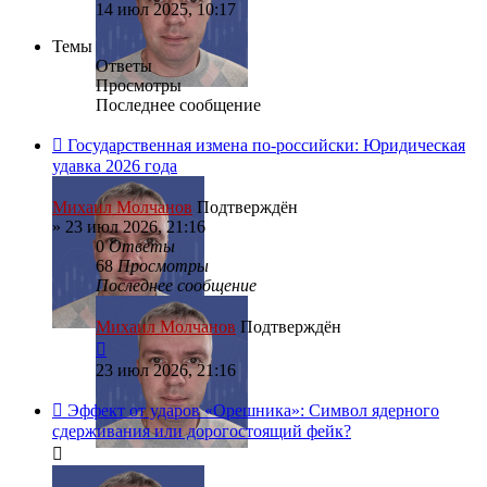
14 июл 2025, 10:17
Темы
Ответы
Просмотры
Последнее сообщение
Государственная измена по-российски: Юридическая
удавка 2026 года
Михаил Молчанов
Подтверждён
»
23 июл 2026, 21:16
0
Ответы
68
Просмотры
Последнее сообщение
Михаил Молчанов
Подтверждён
23 июл 2026, 21:16
Эффект от ударов «Орешника»: Символ ядерного
сдерживания или дорогостоящий фейк?