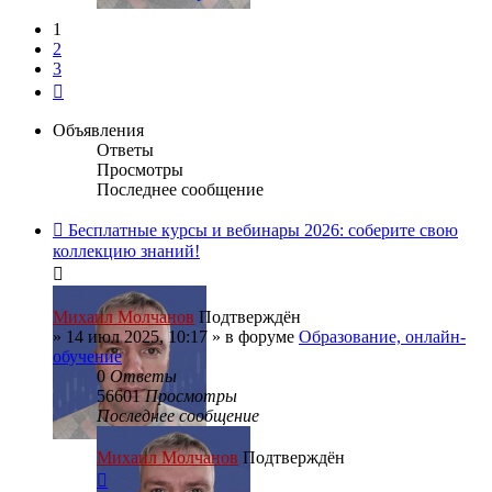
1
2
3
След.
Объявления
Ответы
Просмотры
Последнее сообщение
Бесплатные курсы и вебинары 2026: соберите свою
коллекцию знаний!
Михаил Молчанов
Подтверждён
»
14 июл 2025, 10:17
» в форуме
Образование, онлайн-
обучение
0
Ответы
56601
Просмотры
Последнее сообщение
Михаил Молчанов
Подтверждён