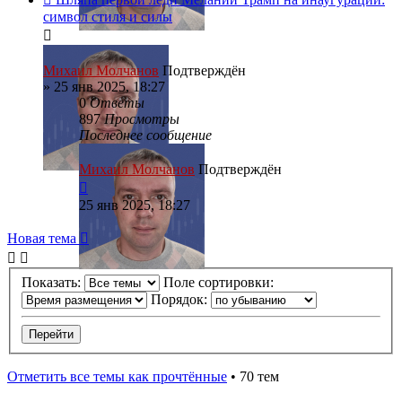
символ стиля и силы
Михаил Молчанов
Подтверждён
»
25 янв 2025, 18:27
0
Ответы
897
Просмотры
Последнее сообщение
Михаил Молчанов
Подтверждён
25 янв 2025, 18:27
Новая тема
Показать:
Поле сортировки:
Порядок:
Отметить все темы как прочтённые
• 70 тем