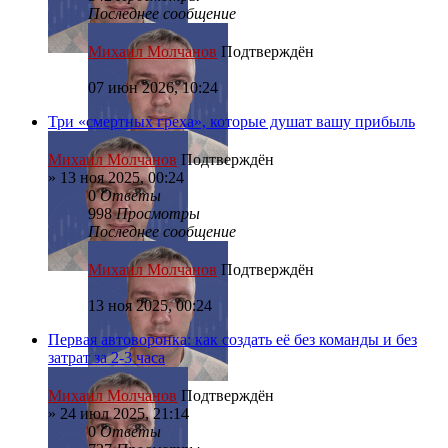
Последнее сообщение
Михаил Молчанов
Подтверждён
07 июн 2026, 10:24
Три «смертных греха», которые душат вашу прибыль
Михаил Молчанов
Подтверждён
»
13 ноя 2025, 00:24
0
Ответы
998
Просмотры
Последнее сообщение
Михаил Молчанов
Подтверждён
13 ноя 2025, 00:24
Первая автоворонка: как создать её без команды и без
затрат за 2-3 часа
Михаил Молчанов
Подтверждён
»
24 июл 2025, 21:14
0
Ответы