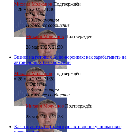
Михаил Молчанов
Подтверждён
»
28 мар 2025, 21:30
0
Ответы
920
Просмотры
Последнее сообщение
Михаил Молчанов
Подтверждён
28 мар 2025, 21:30
Бизнес на готовых Avito-воронках: как зарабатывать на
автоворонках без вложений
Михаил Молчанов
Подтверждён
»
28 мар 2025, 21:28
0
Ответы
788
Просмотры
Последнее сообщение
Михаил Молчанов
Подтверждён
28 мар 2025, 21:28
Как запустить партнерскую автоворонку: пошаговое
руководство