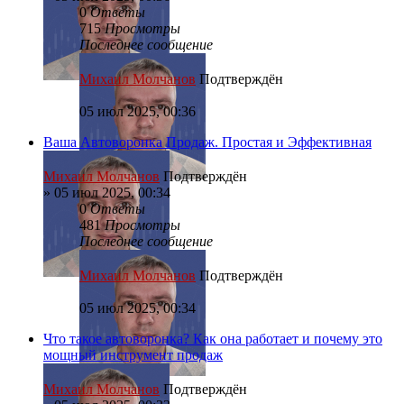
0
Ответы
715
Просмотры
Последнее сообщение
Михаил Молчанов
Подтверждён
05 июл 2025, 00:36
Ваша Автоворонка Продаж. Простая и Эффективная
Михаил Молчанов
Подтверждён
»
05 июл 2025, 00:34
0
Ответы
481
Просмотры
Последнее сообщение
Михаил Молчанов
Подтверждён
05 июл 2025, 00:34
Что такое автоворонка? Как она работает и почему это
мощный инструмент продаж
Михаил Молчанов
Подтверждён