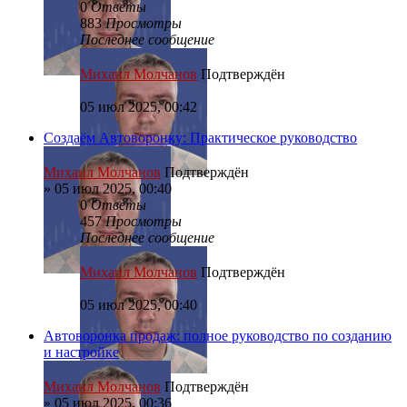
0
Ответы
883
Просмотры
Последнее сообщение
Михаил Молчанов
Подтверждён
05 июл 2025, 00:42
Создаём Автоворонку: Практическое руководство
Михаил Молчанов
Подтверждён
»
05 июл 2025, 00:40
0
Ответы
457
Просмотры
Последнее сообщение
Михаил Молчанов
Подтверждён
05 июл 2025, 00:40
Автоворонка продаж: полное руководство по созданию
и настройке
Михаил Молчанов
Подтверждён
»
05 июл 2025, 00:36