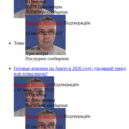
0
Ответы
55876
Просмотры
Последнее сообщение
Михаил Молчанов
Подтверждён
14 июл 2025, 10:17
Темы
Ответы
Просмотры
Последнее сообщение
Готовые воронки на Авито в 2026 году: уходящий тренд
или точка входа?
Михаил Молчанов
Подтверждён
»
07 июл 2026, 23:23
0
Ответы
42
Просмотры
Последнее сообщение
Михаил Молчанов
Подтверждён
07 июл 2026, 23:23