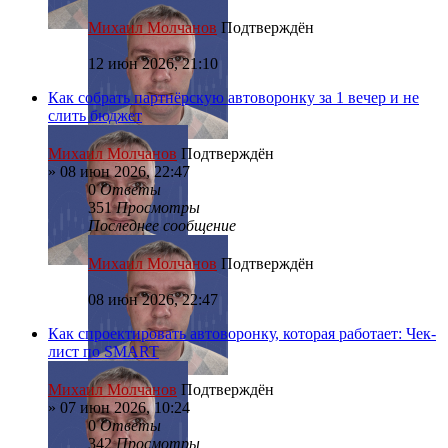
Михаил Молчанов
Подтверждён
12 июн 2026, 21:10
Как собрать партнёрскую автоворонку за 1 вечер и не
слить бюджет
Михаил Молчанов
Подтверждён
»
08 июн 2026, 22:47
0
Ответы
351
Просмотры
Последнее сообщение
Михаил Молчанов
Подтверждён
08 июн 2026, 22:47
Как спроектировать автоворонку, которая работает: Чек-
лист по SMART
Михаил Молчанов
Подтверждён
»
07 июн 2026, 10:24
0
Ответы
342
Просмотры