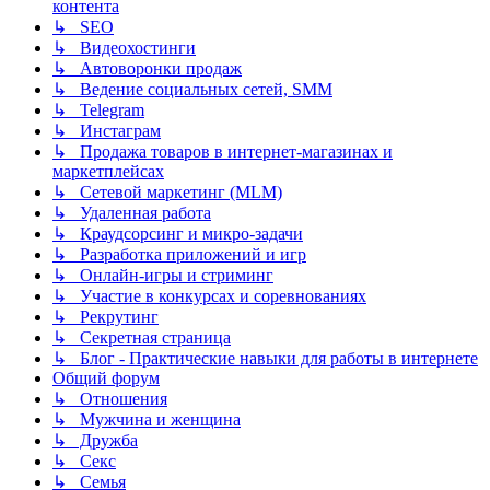
контента
↳ SEO
↳ Видеохостинги
↳ Автоворонки продаж
↳ Ведение социальных сетей, SMM
↳ Telegram
↳ Инстаграм
↳ Продажа товаров в интернет-магазинах и
маркетплейсах
↳ Сетевой маркетинг (MLM)
↳ Удаленная работа
↳ Краудсорсинг и микро-задачи
↳ Разработка приложений и игр
↳ Онлайн-игры и стриминг
↳ Участие в конкурсах и соревнованиях
↳ Рекрутинг
↳ Секретная страница
↳ Блог - Практические навыки для работы в интернете
Общий форум
↳ Отношения
↳ Мужчина и женщина
↳ Дружба
↳ Секс
↳ Семья