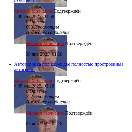
Михаил Молчанов
Подтверждён
»
30 янв 2025, 01:58
0
Ответы
693
Просмотры
Последнее сообщение
Михаил Молчанов
Подтверждён
30 янв 2025, 01:58
Автоворонка под ключ: две полностью простроенные
автосерии
Михаил Молчанов
Подтверждён
»
05 янв 2025, 02:18
0
Ответы
752
Просмотры
Последнее сообщение
Михаил Молчанов
Подтверждён
05 янв 2025, 02:18