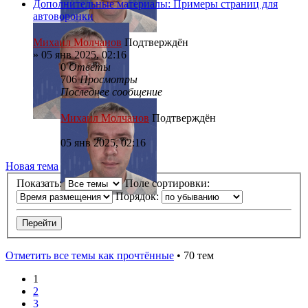
Дополнительные материалы: Примеры страниц для
автоворонки
Михаил Молчанов
Подтверждён
»
05 янв 2025, 02:16
0
Ответы
706
Просмотры
Последнее сообщение
Михаил Молчанов
Подтверждён
05 янв 2025, 02:16
Новая тема
Показать:
Поле сортировки:
Порядок:
Отметить все темы как прочтённые
• 70 тем
1
2
3