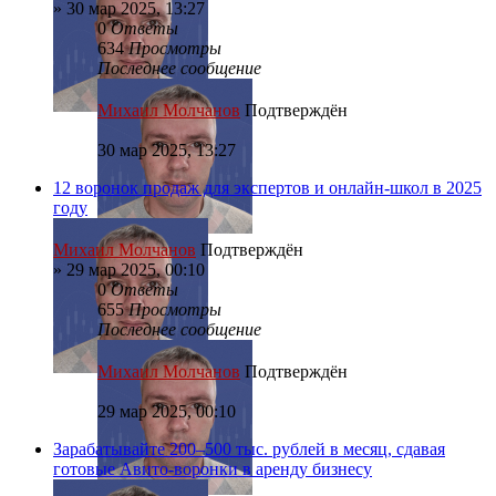
»
30 мар 2025, 13:27
0
Ответы
634
Просмотры
Последнее сообщение
Михаил Молчанов
Подтверждён
30 мар 2025, 13:27
12 воронок продаж для экспертов и онлайн-школ в 2025
году
Михаил Молчанов
Подтверждён
»
29 мар 2025, 00:10
0
Ответы
655
Просмотры
Последнее сообщение
Михаил Молчанов
Подтверждён
29 мар 2025, 00:10
Зарабатывайте 200–500 тыс. рублей в месяц, сдавая
готовые Авито-воронки в аренду бизнесу