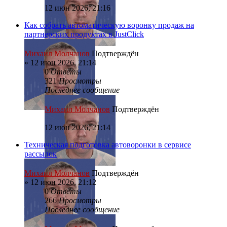
12 июн 2026, 21:16
Как собрать автоматическую воронку продаж на
партнерских продуктах в JustClick
Михаил Молчанов
Подтверждён
»
12 июн 2026, 21:14
0
Ответы
321
Просмотры
Последнее сообщение
Михаил Молчанов
Подтверждён
12 июн 2026, 21:14
Техническая подготовка автоворонки в сервисе
рассылок
Михаил Молчанов
Подтверждён
»
12 июн 2026, 21:12
0
Ответы
266
Просмотры
Последнее сообщение