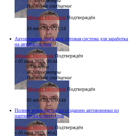
737
Просмотры
Последнее сообщение
Михаил Молчанов
Подтверждён
24 июл 2025, 21:14
Автоворонка под ключ: готовая система для заработка
на авторассылках
Михаил Молчанов
Подтверждён
»
05 июл 2025, 00:44
0
Ответы
462
Просмотры
Последнее сообщение
Михаил Молчанов
Подтверждён
05 июл 2025, 00:44
Полное руководство по созданию автоворонки из
партнерских продуктов
Михаил Молчанов
Подтверждён
»
05 июл 2025, 00:42