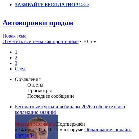
ЗАБИРАЙТЕ БЕСПЛАТНО!!! >>>
Автоворонки продаж
Новая тема
Отметить все темы как прочтённые
• 70 тем
1
2
3
След.
Объявления
Ответы
Просмотры
Последнее сообщение
Бесплатные курсы и вебинары 2026: соберите свою
коллекцию знаний!
Михаил Молчанов
Подтверждён
»
14 июл 2025, 10:17
» в форуме
Образование, онлайн-
обучение