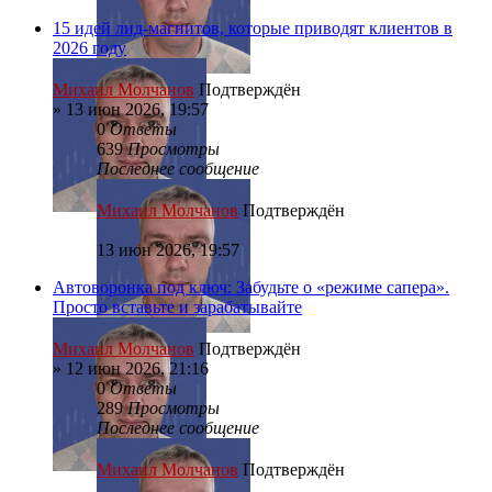
15 идей лид-магнитов, которые приводят клиентов в
2026 году
Михаил Молчанов
Подтверждён
»
13 июн 2026, 19:57
0
Ответы
639
Просмотры
Последнее сообщение
Михаил Молчанов
Подтверждён
13 июн 2026, 19:57
Автоворонка под ключ: Забудьте о «режиме сапера».
Просто вставьте и зарабатывайте
Михаил Молчанов
Подтверждён
»
12 июн 2026, 21:16
0
Ответы
289
Просмотры
Последнее сообщение
Михаил Молчанов
Подтверждён