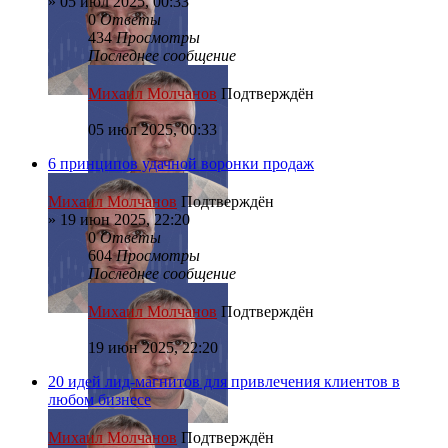
»
05 июл 2025, 00:33
0
Ответы
434
Просмотры
Последнее сообщение
Михаил Молчанов
Подтверждён
05 июл 2025, 00:33
6 принципов удачной воронки продаж
Михаил Молчанов
Подтверждён
»
19 июн 2025, 22:20
0
Ответы
604
Просмотры
Последнее сообщение
Михаил Молчанов
Подтверждён
19 июн 2025, 22:20
20 идей лид-магнитов для привлечения клиентов в
любом бизнесе
Михаил Молчанов
Подтверждён