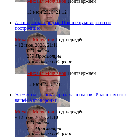
Михаил Молчанов
Подтверждён
12 июн 2026, 21:12
Автоворонка продаж: Полное руководство по
построению
Михаил Молчанов
Подтверждён
»
12 июн 2026, 21:11
0
Ответы
259
Просмотры
Последнее сообщение
Михаил Молчанов
Подтверждён
12 июн 2026, 21:11
Элементы воронки продаж: пошаговый конструктор
вашей Автоворонки
Михаил Молчанов
Подтверждён
»
12 июн 2026, 21:10
0
Ответы
251
Просмотры
Последнее сообщение