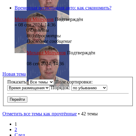
Временная регистрация авто: как сэкономить?
Михаил Молчанов
Подтверждён
»
08 сен 2024, 14:36
0
Ответы
869
Просмотры
Последнее сообщение
Михаил Молчанов
Подтверждён
08 сен 2024, 14:36
Новая тема
Показать:
Поле сортировки:
Порядок:
Отметить все темы как прочтённые
• 42 темы
1
2
След.