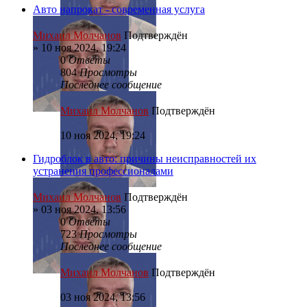
Авто напрокат - современная услуга
Михаил Молчанов
Подтверждён
»
10 ноя 2024, 19:24
0
Ответы
804
Просмотры
Последнее сообщение
Михаил Молчанов
Подтверждён
10 ноя 2024, 19:24
Гидроблок в авто: причины неисправностей их
устранения профессионалами
Михаил Молчанов
Подтверждён
»
03 ноя 2024, 13:56
0
Ответы
723
Просмотры
Последнее сообщение
Михаил Молчанов
Подтверждён
03 ноя 2024, 13:56