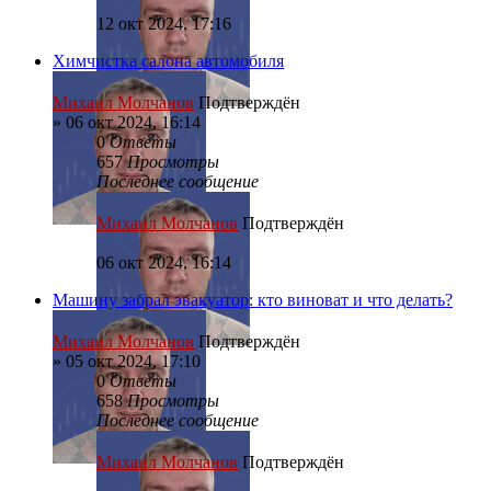
12 окт 2024, 17:16
Химчистка салона автомобиля
Михаил Молчанов
Подтверждён
»
06 окт 2024, 16:14
0
Ответы
657
Просмотры
Последнее сообщение
Михаил Молчанов
Подтверждён
06 окт 2024, 16:14
Машину забрал эвакуатор: кто виноват и что делать?
Михаил Молчанов
Подтверждён
»
05 окт 2024, 17:10
0
Ответы
658
Просмотры
Последнее сообщение
Михаил Молчанов
Подтверждён