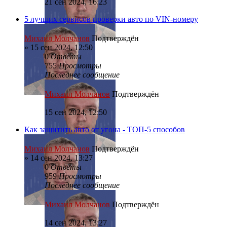
21 сен 2024, 16:23
5 лучших сервисов проверки авто по VIN-номеру
Михаил Молчанов
Подтверждён
»
15 сен 2024, 12:50
0
Ответы
755
Просмотры
Последнее сообщение
Михаил Молчанов
Подтверждён
15 сен 2024, 12:50
Как защитить авто от угона - ТОП-5 способов
Михаил Молчанов
Подтверждён
»
14 сен 2024, 13:27
0
Ответы
959
Просмотры
Последнее сообщение
Михаил Молчанов
Подтверждён
14 сен 2024, 13:27