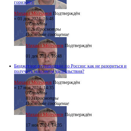
горизонте
Михаил Молчанов
Подтверждён
»
01 дек 2024, 16:48
0
Ответы
1026
Просмотры
Последнее сообщение
Михаил Молчанов
Подтверждён
01 дек 2024, 16:48
Бюджетное путешествие по России: как не разориться и
получить максимум удовольствия?
Михаил Молчанов
Подтверждён
»
17 ноя 2024, 14:35
0
Ответы
810
Просмотры
Последнее сообщение
Михаил Молчанов
Подтверждён
17 ноя 2024, 14:35