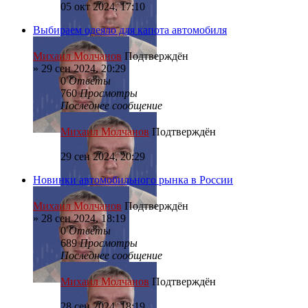
05 окт 2024, 17:10
Выбираем одеяло для капота автомобиля
Михаил Молчанов
Подтверждён
»
29 сен 2024, 20:29
0
Ответы
760
Просмотры
Последнее сообщение
Михаил Молчанов
Подтверждён
29 сен 2024, 20:29
Новинки автомобильного рынка в России
Михаил Молчанов
Подтверждён
»
28 сен 2024, 18:19
0
Ответы
689
Просмотры
Последнее сообщение
Михаил Молчанов
Подтверждён
28 сен 2024, 18:19