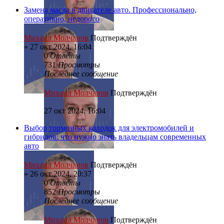
Замена масла в двигателе авто. Профессионально,
оперативно, недорого
Михаил Молчанов
Подтверждён
»
27 окт 2024, 16:04
0
Ответы
731
Просмотры
Последнее сообщение
Михаил Молчанов
Подтверждён
27 окт 2024, 16:04
Выбор тормозных колодок для электромобилей и
гибридов: что нужно знать владельцам современных
авто
Михаил Молчанов
Подтверждён
»
26 окт 2024, 20:37
0
Ответы
852
Просмотры
Последнее сообщение
Михаил Молчанов
Подтверждён