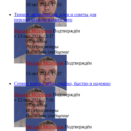
19 окт 2024, 17:33
Тюнинг автомобилей: идеи и советы для
персонализации вашего авто
Михаил Молчанов
Подтверждён
»
13 окт 2024, 15:37
0
Ответы
790
Просмотры
Последнее сообщение
Михаил Молчанов
Подтверждён
13 окт 2024, 15:37
Сервис поиска авто - удобно, быстро и надежно
Михаил Молчанов
Подтверждён
»
12 окт 2024, 17:16
0
Ответы
681
Просмотры
Последнее сообщение
Михаил Молчанов
Подтверждён