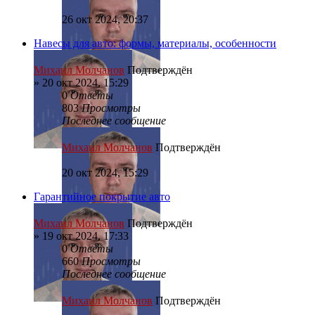
26 окт 2024, 20:37
Навесы для авто: формы, материалы, особенности
Михаил Молчанов
Подтверждён
»
20 окт 2024, 15:29
0
Ответы
803
Просмотры
Последнее сообщение
Михаил Молчанов
Подтверждён
20 окт 2024, 15:29
Гарантийное покрытие авто
Михаил Молчанов
Подтверждён
»
19 окт 2024, 17:33
0
Ответы
660
Просмотры
Последнее сообщение
Михаил Молчанов
Подтверждён