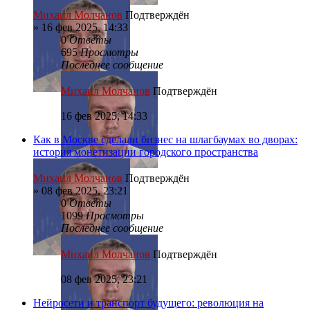
Михаил Молчанов
Подтверждён
»
16 фев 2025, 14:33
0
Ответы
695
Просмотры
Последнее сообщение
Михаил Молчанов
Подтверждён
16 фев 2025, 14:33
Как в Москве сделали бизнес на шлагбаумах во дворах:
история монетизации городского пространства
Михаил Молчанов
Подтверждён
»
08 фев 2025, 23:21
0
Ответы
1099
Просмотры
Последнее сообщение
Михаил Молчанов
Подтверждён
08 фев 2025, 23:21
Нейросети и транспорт будущего: революция на