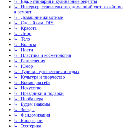
↳ Еда, кулинария и кулинарные рецепты
↳ Интерьер, строительство, домашний уют, хозяйство
и ремонт
↳ Домашние животные
↳ Сделай сам, DIY
↳ Красота
↳ Лицо
↳ Тело
↳ Волосы
↳ Ногти
↳ Пластика и косметология
↳ Развлечения
↳ Юмор
↳ Туризм, путешествия и отдых
↳ Культура и творчество
↳ Время для себя
↳ Искусство
↳ Праздники и подарки
↳ Проба пера
↳ Будем знакомы
↳ Звёзды
↳ Фандомизация
↳ Биографии
↳ Эзотерика