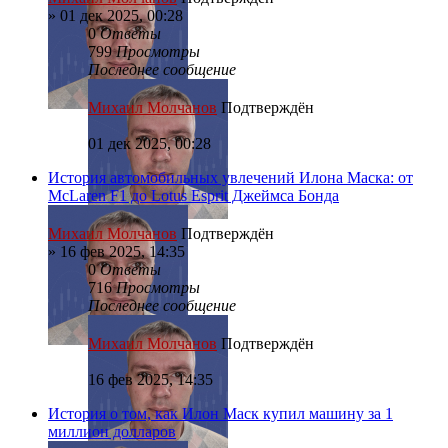
»
01 дек 2025, 00:28
0
Ответы
799
Просмотры
Последнее сообщение
Михаил Молчанов
Подтверждён
01 дек 2025, 00:28
История автомобильных увлечений Илона Маска: от
McLaren F1 до Lotus Esprit Джеймса Бонда
Михаил Молчанов
Подтверждён
»
16 фев 2025, 14:35
0
Ответы
716
Просмотры
Последнее сообщение
Михаил Молчанов
Подтверждён
16 фев 2025, 14:35
История о том, как Илон Маск купил машину за 1
миллион долларов