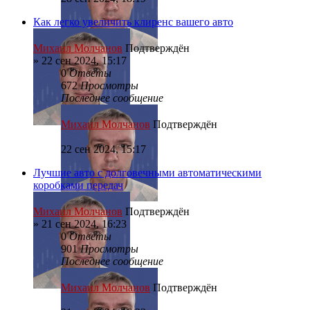
Как легко увеличить клиренс вашего авто
Михаил Молчанов
Подтверждён
»
22 сен 2024, 15:17
0
Ответы
672
Просмотры
Последнее сообщение
Михаил Молчанов
Подтверждён
22 сен 2024, 15:17
Лучшие авто с долговечными автоматическими
коробками передач
Михаил Молчанов
Подтверждён
»
21 сен 2024, 16:23
0
Ответы
901
Просмотры
Последнее сообщение
Михаил Молчанов
Подтверждён