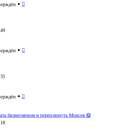
верждён
:49
верждён
:35
верждён
тать бизнесменом и переплюнуть Моисея 😄
:18