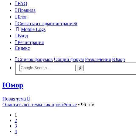
FAQ
Правила
Блог
Связаться с администрацией
Mobile Logs
Вход
Регистрация
Яндекс
Список форумов
Общий форум
Развлечения
Юмор
Юмор
Новая тема
Отметить все темы как прочтённые
• 96 тем
1
2
3
4