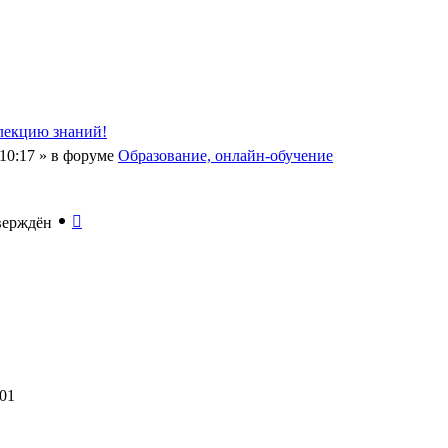
ллекцию знаний!
10:17
» в форуме
Образование, онлайн-обучение
верждён
:01