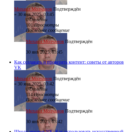
Михаил Молчанов
Подтверждён
»
30 янв 2025, 03:45
0
Ответы
101
Просмотры
Последнее сообщение
Михаил Молчанов
Подтверждён
30 янв 2025, 03:45
Как создавать и проверять контент: советы от авторов
VK
Михаил Молчанов
Подтверждён
»
30 янв 2025, 03:42
0
Ответы
114
Просмотры
Последнее сообщение
Михаил Молчанов
Подтверждён
30 янв 2025, 03:42
Школа авторов VK: Как использовать искусственный