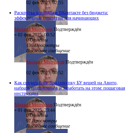
02 фев 2025, 02:55
Раскрутка и продажи ВКонтакте без бюджета:
эффективные стратегии для начинающих
Михаил Молчанов
Подтверждён
»
02 фев 2025, 00:52
0
Ответы
136
Просмотры
Последнее сообщение
Михаил Молчанов
Подтверждён
02 фев 2025, 00:52
Как создать блог про покупку БУ вещей на Авито,
набрать подписчиков и заработать на этом: пошаговая
инструкция
Михаил Молчанов
Подтверждён
»
01 фев 2025, 23:44
0
Ответы
97
Просмотры
Последнее сообщение