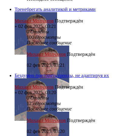
Тренебрегать аналитикой и метриками
Михаил Молчанов
Подтверждён
»
02 фев 2025, 03:21
0
Ответы
100
Просмотры
Последнее сообщение
Михаил Молчанов
Подтверждён
02 фев 2025, 03:21
Бездумно повторять тренды, не адаптируя их
Михаил Молчанов
Подтверждён
»
02 фев 2025, 03:20
0
Ответы
125
Просмотры
Последнее сообщение
Михаил Молчанов
Подтверждён
02 фев 2025, 03:20