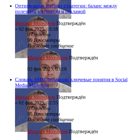
Оптимизация контент-стратегии: баланс между
полезным контентом и рекламой
Михаил Молчанов
Подтверждён
»
02 фев 2025, 03:18
0
Ответы
99
Просмотры
Последнее сообщение
Михаил Молчанов
Подтверждён
02 фев 2025, 03:18
Словарь SMM-терминов: ключевые понятия в Social
Media Marketing
Михаил Молчанов
Подтверждён
»
02 фев 2025, 02:55
0
Ответы
95
Просмотры
Последнее сообщение
Михаил Молчанов
Подтверждён