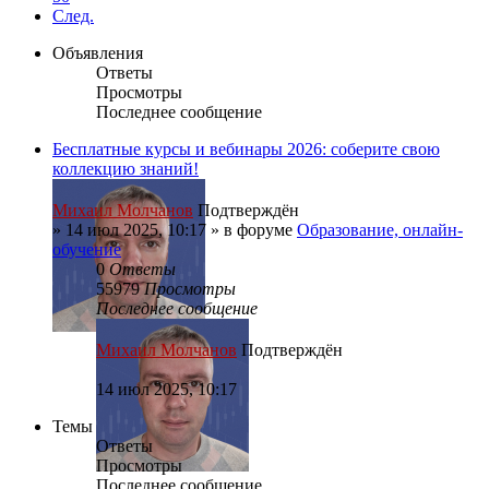
След.
Объявления
Ответы
Просмотры
Последнее сообщение
Бесплатные курсы и вебинары 2026: соберите свою
коллекцию знаний!
Михаил Молчанов
Подтверждён
»
14 июл 2025, 10:17
» в форуме
Образование, онлайн-
обучение
0
Ответы
55979
Просмотры
Последнее сообщение
Михаил Молчанов
Подтверждён
14 июл 2025, 10:17
Темы
Ответы
Просмотры
Последнее сообщение