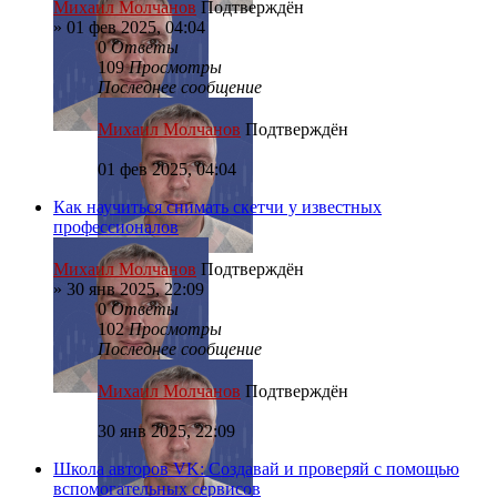
Михаил Молчанов
Подтверждён
»
01 фев 2025, 04:04
0
Ответы
109
Просмотры
Последнее сообщение
Михаил Молчанов
Подтверждён
01 фев 2025, 04:04
Как научиться снимать скетчи у известных
профессионалов
Михаил Молчанов
Подтверждён
»
30 янв 2025, 22:09
0
Ответы
102
Просмотры
Последнее сообщение
Михаил Молчанов
Подтверждён
30 янв 2025, 22:09
Школа авторов VK: Создавай и проверяй с помощью
вспомогательных сервисов