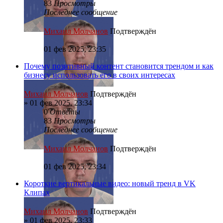
83
Просмотры
Последнее сообщение
Михаил Молчанов
Подтверждён
01 фев 2025, 23:35
Почему позитивный контент становится трендом и как
бизнесу использовать его в своих интересах
Михаил Молчанов
Подтверждён
»
01 фев 2025, 23:34
0
Ответы
83
Просмотры
Последнее сообщение
Михаил Молчанов
Подтверждён
01 фев 2025, 23:34
Короткие вертикальные видео: новый тренд в VK
Клипах
Михаил Молчанов
Подтверждён
»
01 фев 2025, 23:33