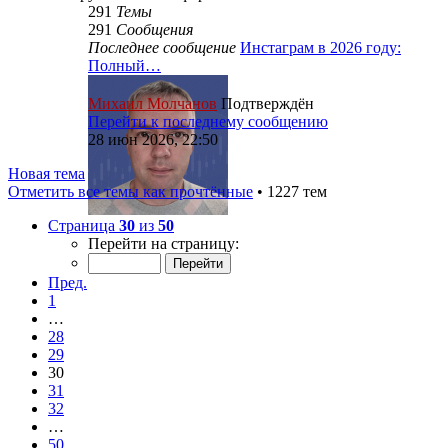
291
Темы
291
Сообщения
Последнее сообщение
Инстаграм в 2026 году:
Полный…
Михаил Молчанов
Подтверждён
Перейти к последнему сообщению
28 июн 2026, 22:50
Новая тема
Отметить все темы как прочтённые
• 1227 тем
Страница
30
из
50
Перейти на страницу:
Пред.
1
…
28
29
30
31
32
…
50