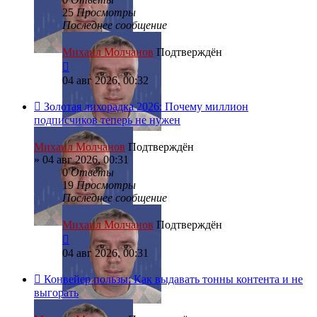
25
Просмотры
Последнее сообщение
Михаил Молчанов
Подтверждён
04 авг 2026, 00:32
Золотая лихорадка 2026: Почему миллион
подписчиков теперь не нужен
Михаил Молчанов
Подтверждён
»
04 авг 2026, 00:31
0
Ответы
19
Просмотры
Последнее сообщение
Михаил Молчанов
Подтверждён
04 авг 2026, 00:31
Конвейер пользы: Как выдавать тонны контента и не
выгорать