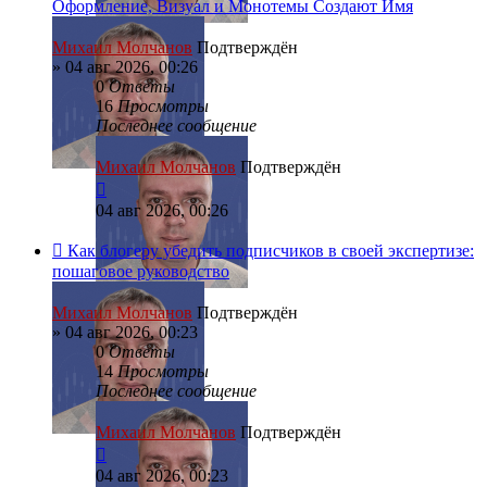
Оформление, Визуал и Монотемы Создают Имя
Михаил Молчанов
Подтверждён
»
04 авг 2026, 00:26
0
Ответы
16
Просмотры
Последнее сообщение
Михаил Молчанов
Подтверждён
04 авг 2026, 00:26
Как блогеру убедить подписчиков в своей экспертизе:
пошаговое руководство
Михаил Молчанов
Подтверждён
»
04 авг 2026, 00:23
0
Ответы
14
Просмотры
Последнее сообщение
Михаил Молчанов
Подтверждён
04 авг 2026, 00:23