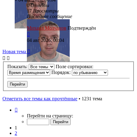
0
Ответы
17
Просмотры
Последнее сообщение
Михаил Молчанов
Подтверждён
04 авг 2026, 00:04
Новая тема
Показать:
Поле сортировки:
Порядок:
Отметить все темы как прочтённые
• 1231 тема
Страница
1
Перейти на страницу:
из
50
1
2