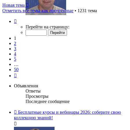
сообщению
Новая тема
Отметить все темы как прочтённые
• 1231 тема
Страница
1
Перейти на страницу:
из
50
1
2
3
4
5
…
50
След.
Объявления
Ответы
Просмотры
Последнее сообщение
Бесплатные курсы и вебинары 2026: соберите свою
коллекцию знаний!