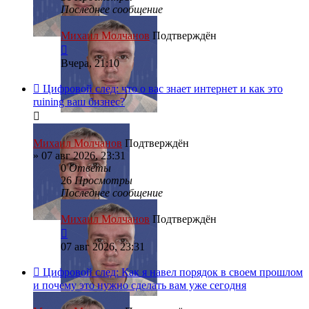
Последнее сообщение
Михаил Молчанов
Подтверждён
Вчера, 21:10
Цифровой след: что о вас знает интернет и как это
ruining ваш бизнес?
Михаил Молчанов
Подтверждён
»
07 авг 2026, 23:31
0
Ответы
26
Просмотры
Последнее сообщение
Михаил Молчанов
Подтверждён
07 авг 2026, 23:31
Цифровой след: Как я навел порядок в своем прошлом
и почему это нужно сделать вам уже сегодня