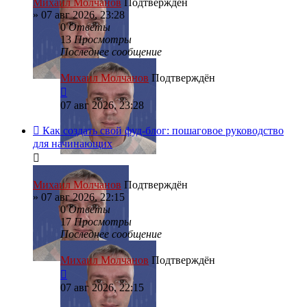
Михаил Молчанов
Подтверждён
»
07 авг 2026, 23:28
0
Ответы
13
Просмотры
Последнее сообщение
Михаил Молчанов
Подтверждён
07 авг 2026, 23:28
Как создать свой фуд-блог: пошаговое руководство
для начинающих
Михаил Молчанов
Подтверждён
»
07 авг 2026, 22:15
0
Ответы
17
Просмотры
Последнее сообщение
Михаил Молчанов
Подтверждён
07 авг 2026, 22:15