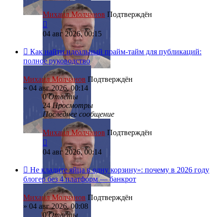
Михаил Молчанов
Подтверждён
04 авг 2026, 00:15
Как найти идеальный прайм-тайм для публикаций:
полное руководство
Михаил Молчанов
Подтверждён
»
04 авг 2026, 00:14
0
Ответы
24
Просмотры
Последнее сообщение
Михаил Молчанов
Подтверждён
04 авг 2026, 00:14
Не кладите яйца в одну корзину»: почему в 2026 году
блогер без 4 платформ — банкрот
Михаил Молчанов
Подтверждён
»
04 авг 2026, 00:08
0
Ответы