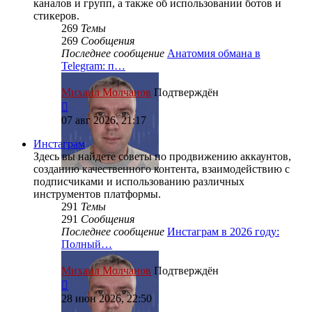
каналов и групп, а также об использовании ботов и
стикеров.
269
Темы
269
Сообщения
Последнее сообщение
Анатомия обмана в
Telegram: п…
Михаил Молчанов
Подтверждён
Перейти
к
07 авг 2026, 21:17
последнему
сообщению
Инстаграм
Здесь вы найдете советы по продвижению аккаунтов,
созданию качественного контента, взаимодействию с
подписчиками и использованию различных
инструментов платформы.
291
Темы
291
Сообщения
Последнее сообщение
Инстаграм в 2026 году:
Полный…
Михаил Молчанов
Подтверждён
Перейти
к
28 июн 2026, 22:50
последнему