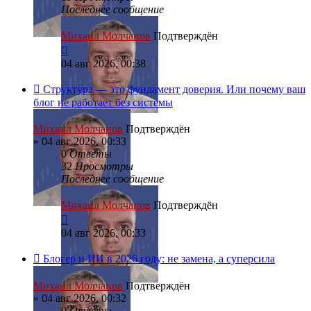
Последнее сообщение
Михаил Молчанов
Подтверждён
04 авг 2026, 00:38
Структура — это фундамент доверия. Или почему ваш
блог не работает без системы
Михаил Молчанов
Подтверждён
»
04 авг 2026, 00:33
0
Ответы
32
Просмотры
Последнее сообщение
Михаил Молчанов
Подтверждён
04 авг 2026, 00:33
Блогер и ИИ в 2026 году: не замена, а суперсила
Михаил Молчанов
Подтверждён
»
04 авг 2026, 00:32
0
Ответы