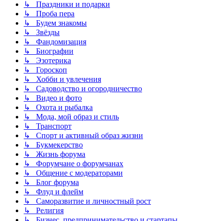
↳ Праздники и подарки
↳ Проба пера
↳ Будем знакомы
↳ Звёзды
↳ Фандомизация
↳ Биографии
↳ Эзотерика
↳ Гороскоп
↳ Хобби и увлечения
↳ Садоводство и огородничество
↳ Видео и фото
↳ Охота и рыбалка
↳ Мода, мой образ и стиль
↳ Транспорт
↳ Спорт и активный образ жизни
↳ Букмекерство
↳ Жизнь форума
↳ Форумчане о форумчанах
↳ Общение с модераторами
↳ Блог форума
↳ Флуд и флейм
↳ Саморазвитие и личностный рост
↳ Религия
↳ Бизнес, предпринимательство и стартапы