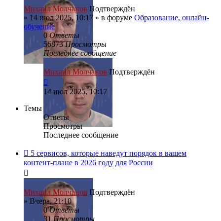
Михаил Молчанов
Подтверждён
»
14 июл 2025, 10:17
» в форуме
Образование, онлайн-
обучение
0
Ответы
56873
Просмотры
Последнее сообщение
Михаил Молчанов
Подтверждён
14 июл 2025, 10:17
Темы
Ответы
Просмотры
Последнее сообщение
5 сервисов, которые наведут порядок в вашем
контент-плане в 2026 году для России
Михаил Молчанов
Подтверждён
»
Вчера, 21:10
0
Ответы
31
Просмотры