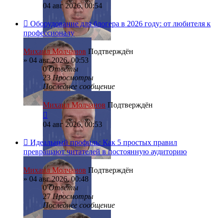
04 авг 2026, 00:54
Оборудование для блогера в 2026 году: от любителя к
профессионалу
Михаил Молчанов
Подтверждён
»
04 авг 2026, 00:53
0
Ответы
23
Просмотры
Последнее сообщение
Михаил Молчанов
Подтверждён
04 авг 2026, 00:53
Идеальный профиль: Как 5 простых правил
превращают читателей в постоянную аудиторию
Михаил Молчанов
Подтверждён
»
04 авг 2026, 00:48
0
Ответы
27
Просмотры
Последнее сообщение