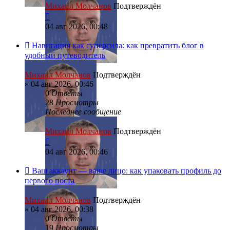
Михаил Молчанов
Подтверждён
04 авг 2026, 00:48
Навигация как суперсила: как превратить блог в
удобный путеводитель
Михаил Молчанов
Подтверждён
»
04 авг 2026, 00:46
0
Ответы
28
Просмотры
Последнее сообщение
Михаил Молчанов
Подтверждён
04 авг 2026, 00:46
Ваш аккаунт — ваше лицо: как упаковать профиль до
первого поста
Михаил Молчанов
Подтверждён
»
04 авг 2026, 00:38
0
Ответы
19
Просмотры