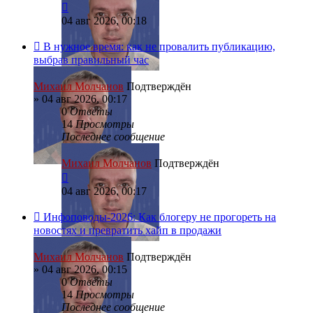
04 авг 2026, 00:18
В нужное время: как не провалить публикацию,
выбрав правильный час
Михаил Молчанов
Подтверждён
»
04 авг 2026, 00:17
0
Ответы
14
Просмотры
Последнее сообщение
Михаил Молчанов
Подтверждён
04 авг 2026, 00:17
Инфоповоды-2026: Как блогеру не прогореть на
новостях и превратить хайп в продажи
Михаил Молчанов
Подтверждён
»
04 авг 2026, 00:15
0
Ответы
14
Просмотры
Последнее сообщение