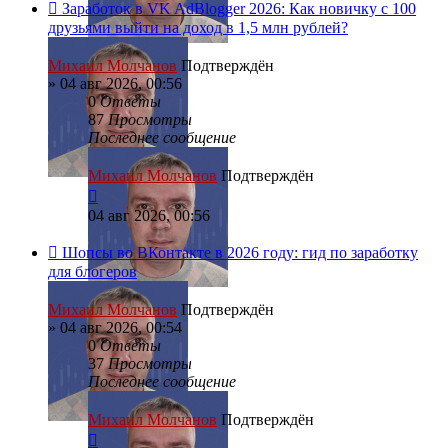
Заработок в VK AdBlogger 2026: Как новичку с 100
друзьями выйти на доход в 1,5 млн рублей?
Михаил Молчанов
Подтверждён
»
04 авг 2026, 00:56
0
Ответы
87
Просмотры
Последнее сообщение
Михаил Молчанов
Подтверждён
04 авг 2026, 00:56
Шопсы во ВКонтакте в 2026 году: гид по заработку
для блогеров
Михаил Молчанов
Подтверждён
»
04 авг 2026, 00:54
0
Ответы
37
Просмотры
Последнее сообщение
Михаил Молчанов
Подтверждён