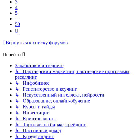
3
4
5
…
50
След.
Вернуться к списку форумов
Перейти
Заработок в интернете
↳ Партнерский маркетинг, партнерские программы,
реселлинг
↳ Инфобизнес
↳ Репетиторство и коучинг
↳ Искусственный интеллект, нейросети
↳ Образование, онлайн-обучение
↳ Курсы и гайды
↳ Инвестиции
↳ Криптовалюты
↳ Торговля на бирже, трейдинг
↳ Пассивный доход
↳ Краудфандинг