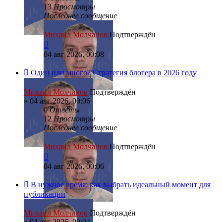
13
Просмотры
Последнее сообщение
Михаил Молчанов
Подтверждён
04 авг 2026, 00:08
Один или много? Стратегия блогера в 2026 году
Михаил Молчанов
Подтверждён
»
04 авг 2026, 00:06
0
Ответы
12
Просмотры
Последнее сообщение
Михаил Молчанов
Подтверждён
04 авг 2026, 00:06
В нужное время: как выбрать идеальный момент для
публикации
Михаил Молчанов
Подтверждён
»
04 авг 2026, 00:04