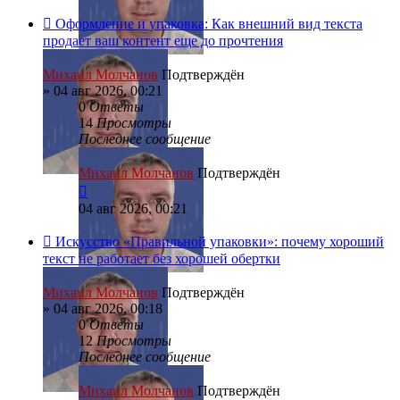
Оформление и упаковка: Как внешний вид текста
продает ваш контент еще до прочтения
Михаил Молчанов
Подтверждён
»
04 авг 2026, 00:21
0
Ответы
14
Просмотры
Последнее сообщение
Михаил Молчанов
Подтверждён
04 авг 2026, 00:21
Искусство «Правильной упаковки»: почему хороший
текст не работает без хорошей обертки
Михаил Молчанов
Подтверждён
»
04 авг 2026, 00:18
0
Ответы
12
Просмотры
Последнее сообщение
Михаил Молчанов
Подтверждён