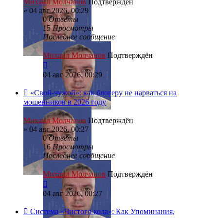
Михаил Молчанов
Подтверждён
»
04 авг 2026, 00:29
0
Ответы
15
Просмотры
Последнее сообщение
Михаил Молчанов
Подтверждён
04 авг 2026, 00:29
«Свой-чужой»: как блогеру не нарваться на
мошенников в 2026 году
Михаил Молчанов
Подтверждён
»
04 авг 2026, 00:27
0
Ответы
16
Просмотры
Последнее сообщение
Михаил Молчанов
Подтверждён
04 авг 2026, 00:27
Система «Чистого кода»: Как Упоминания,