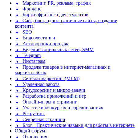
↳ Маркетинг, PR, реклама, трафик
↳ Фриланс
↳ Биржи фриланса для студентов
↳ Сайт, блог, одностраничные сайты, создание
контента
↳ SEO
↳ Видеохостинги
↳ Автоворонки продаж
↳ Ведение социальных сетей, SMM
↳ Telegram
↳ Инстаграм
↳ Продажа товаров в интернет-магазинах и
маркетплейсах
↳ Сетевой маркетинг (MLM)
↳ Удаленная работа
↳ Краудсорсинг и микро-задачи
↳ Разработка приложений и игр
↳ Онлайн-игры и стриминг
↳ Участие в конкурсах и соревнованиях
↳ Рекрутинг
↳ Секретная страница
↳ Блог - Практические навыки для работы в интернете
Общий форум
↳ Отношения