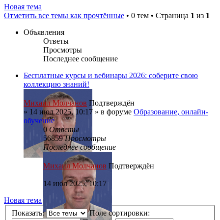
Новая тема
Отметить все темы как прочтённые
• 0 тем • Страница
1
из
1
Объявления
Ответы
Просмотры
Последнее сообщение
Бесплатные курсы и вебинары 2026: соберите свою
коллекцию знаний!
Михаил Молчанов
Подтверждён
»
14 июл 2025, 10:17
» в форуме
Образование, онлайн-
обучение
0
Ответы
56859
Просмотры
Последнее сообщение
Михаил Молчанов
Подтверждён
14 июл 2025, 10:17
Новая тема
Показать:
Поле сортировки: