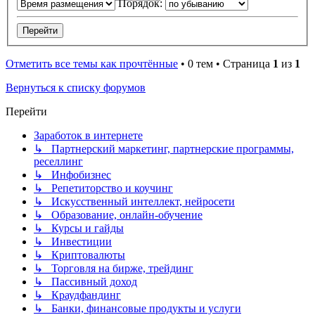
Порядок:
Отметить все темы как прочтённые
• 0 тем • Страница
1
из
1
Вернуться к списку форумов
Перейти
Заработок в интернете
↳ Партнерский маркетинг, партнерские программы,
реселлинг
↳ Инфобизнес
↳ Репетиторство и коучинг
↳ Искусственный интеллект, нейросети
↳ Образование, онлайн-обучение
↳ Курсы и гайды
↳ Инвестиции
↳ Криптовалюты
↳ Торговля на бирже, трейдинг
↳ Пассивный доход
↳ Краудфандинг
↳ Банки, финансовые продукты и услуги