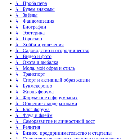
↳ Проба пера
↳ Будем знакомы
↳ Звёзды
↳ Фандомизация
↳ Биографии
↳ Эзотерика
↳ Гороскоп
↳ Хобби и увлечения
↳ Садоводство и огородничество
↳ Видео и фото
↳ Охота и рыбалка
↳ Мода, мой образ и стиль
↳ Транспорт
↳ Спорт и активный образ жизни
↳ Букмекерство
↳ Жизнь форума
↳ Форумчане о форумчанах
↳ Общение с модераторами
↳ Блог форума
↳ Флуд и флейм
↳ Саморазвитие и личностный рост
↳ Религия
↳ Бизнес, предпринимательство и стартапы
↳ Современные гаджеты, техника и технологии