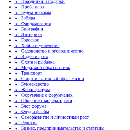
↳ Праздники и подарки
↳ Проба пера
↳ Будем знакомы
↳ Звёзды
↳ Фандомизация
↳ Биографии
↳ Эзотерика
↳ Гороскоп
↳ Хобби и увлечения
↳ Садоводство и огородничество
↳ Видео и фото
↳ Охота и рыбалка
↳ Мода, мой образ и стиль
↳ Транспорт
↳ Спорт и активный образ жизни
↳ Букмекерство
↳ Жизнь форума
↳ Форумчане о форумчанах
↳ Общение с модераторами
↳ Блог форума
↳ Флуд и флейм
↳ Саморазвитие и личностный рост
↳ Религия
↳ Бизнес, предпринимательство и стартапы