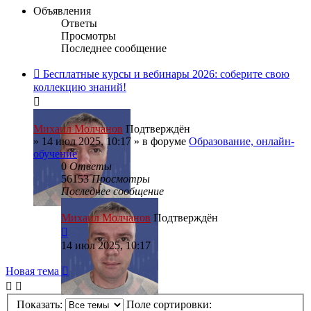
Объявления
Ответы
Просмотры
Последнее сообщение
Бесплатные курсы и вебинары 2026: соберите свою
коллекцию знаний!
Михаил Молчанов
Подтверждён
»
14 июл 2025, 10:17
» в форуме
Образование, онлайн-
обучение
0
Ответы
56153
Просмотры
Последнее сообщение
Михаил Молчанов
Подтверждён
14 июл 2025, 10:17
Новая тема
Показать:
Поле сортировки: