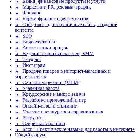
↳ Банки, финансовые продукты и услуги
↳ Маркетинг, PR, реклама, трафик
↳ Фриланс
↳ Биржи фриланса для студентов
↳ Сайт, блог, одностраничные сайты, создание
контента
↳ SEO
↳ Видеохостинги
↳ Автоворонки продаж
↳ Ведение социальных сетей, SMM
↳ Telegram
↳ Инстаграм
↳ Продажа товаров в интернет-магазинах и
маркетплейсах
↳ Сетевой маркетинг (MLM)
↳ Удаленная работа
↳ Краудсорсинг и микро-задачи
↳ Разработка приложений и игр
↳ Онлайн-игры и стриминг
↳ Участие в конкурсах и соревнованиях
↳ Рекрутинг
↳ Секретная страница
↳ Блог - Практические навыки для работы в интернете
Общий форум