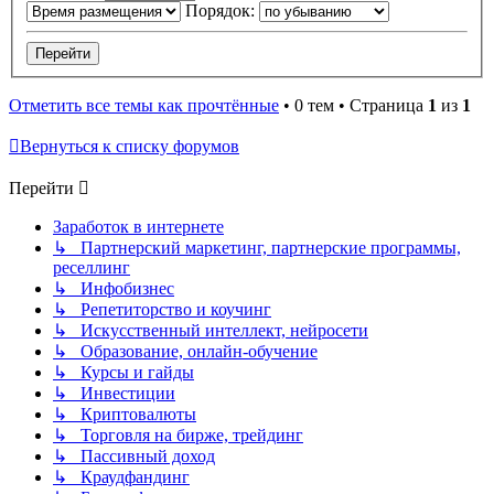
Порядок:
Отметить все темы как прочтённые
• 0 тем • Страница
1
из
1
Вернуться к списку форумов
Перейти
Заработок в интернете
↳ Партнерский маркетинг, партнерские программы,
реселлинг
↳ Инфобизнес
↳ Репетиторство и коучинг
↳ Искусственный интеллект, нейросети
↳ Образование, онлайн-обучение
↳ Курсы и гайды
↳ Инвестиции
↳ Криптовалюты
↳ Торговля на бирже, трейдинг
↳ Пассивный доход
↳ Краудфандинг