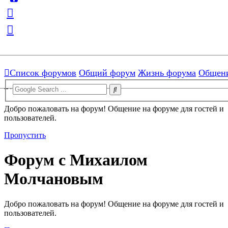
[ROOT]/includes/functions.php:3103)
Skip to menu
Skip to content
Skip to search
Форум с Михаилом
Список форумов
Общий форум
Жизнь форума
Общени
Молчановым
Добро пожаловать на форум! Общение на форуме для гостей и
пользователей.
Пропустить
Форум с Михаилом
Молчановым
Добро пожаловать на форум! Общение на форуме для гостей и
пользователей.