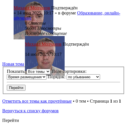
Михаил Молчанов
Подтверждён
»
14 июл 2025, 10:17
» в форуме
Образование, онлайн-
обучение
0
Ответы
56601
Просмотры
Последнее сообщение
Михаил Молчанов
Подтверждён
14 июл 2025, 10:17
Новая тема
Показать:
Поле сортировки:
Порядок:
Отметить все темы как прочтённые
• 0 тем • Страница
1
из
1
Вернуться к списку форумов
Перейти