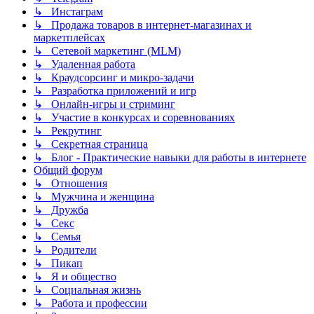
↳ Инстаграм
↳ Продажа товаров в интернет-магазинах и
маркетплейсах
↳ Сетевой маркетинг (MLM)
↳ Удаленная работа
↳ Краудсорсинг и микро-задачи
↳ Разработка приложений и игр
↳ Онлайн-игры и стриминг
↳ Участие в конкурсах и соревнованиях
↳ Рекрутинг
↳ Секретная страница
↳ Блог - Практические навыки для работы в интернете
Общий форум
↳ Отношения
↳ Мужчина и женщина
↳ Дружба
↳ Секс
↳ Семья
↳ Родители
↳ Пикап
↳ Я и общество
↳ Социальная жизнь
↳ Работа и профессии