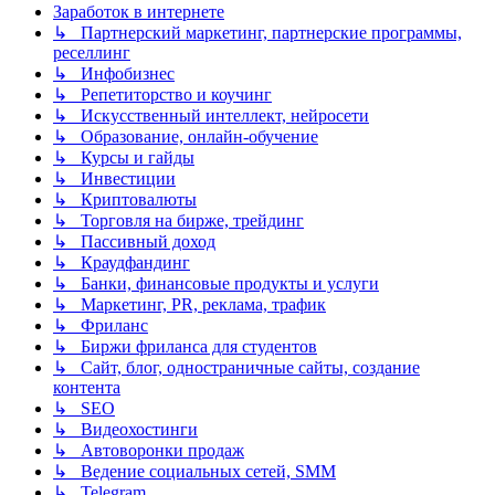
Заработок в интернете
↳ Партнерский маркетинг, партнерские программы,
реселлинг
↳ Инфобизнес
↳ Репетиторство и коучинг
↳ Искусственный интеллект, нейросети
↳ Образование, онлайн-обучение
↳ Курсы и гайды
↳ Инвестиции
↳ Криптовалюты
↳ Торговля на бирже, трейдинг
↳ Пассивный доход
↳ Краудфандинг
↳ Банки, финансовые продукты и услуги
↳ Маркетинг, PR, реклама, трафик
↳ Фриланс
↳ Биржи фриланса для студентов
↳ Сайт, блог, одностраничные сайты, создание
контента
↳ SEO
↳ Видеохостинги
↳ Автоворонки продаж
↳ Ведение социальных сетей, SMM
↳ Telegram