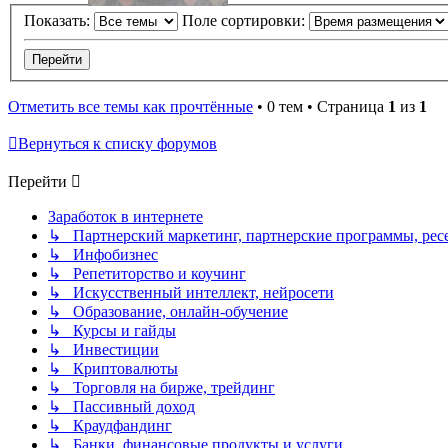
Показать:
Поле сортировки:
Отметить все темы как прочтённые
• 0 тем • Страница
1
из
1
Вернуться к списку форумов
Перейти
Заработок в интернете
↳ Партнерский маркетинг, партнерские программы, рес
↳ Инфобизнес
↳ Репетиторство и коучинг
↳ Искусственный интеллект, нейросети
↳ Образование, онлайн-обучение
↳ Курсы и гайды
↳ Инвестиции
↳ Криптовалюты
↳ Торговля на бирже, трейдинг
↳ Пассивный доход
↳ Краудфандинг
↳ Банки, финансовые продукты и услуги