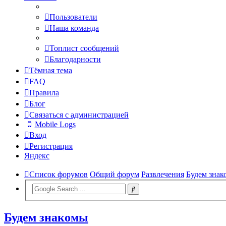
Пользователи
Наша команда
Топлист сообщений
Благодарности
Тёмная тема
FAQ
Правила
Блог
Связаться с администрацией
Mobile Logs
Вход
Регистрация
Яндекс
Список форумов
Общий форум
Развлечения
Будем зна
Будем знакомы