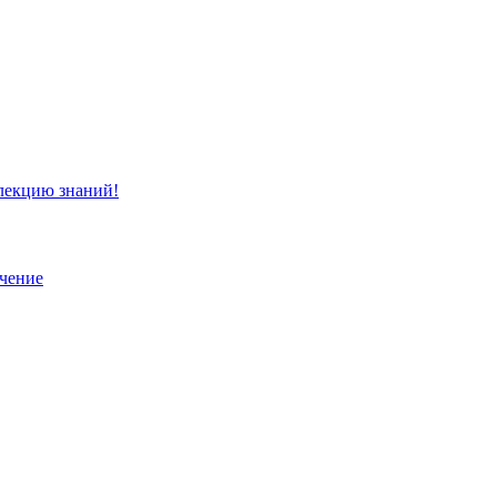
ллекцию знаний!
учение