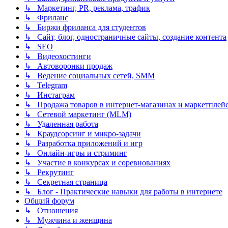
↳ Маркетинг, PR, реклама, трафик
↳ Фриланс
↳ Биржи фриланса для студентов
↳ Сайт, блог, одностраничные сайты, создание контента
↳ SEO
↳ Видеохостинги
↳ Автоворонки продаж
↳ Ведение социальных сетей, SMM
↳ Telegram
↳ Инстаграм
↳ Продажа товаров в интернет-магазинах и маркетплей
↳ Сетевой маркетинг (MLM)
↳ Удаленная работа
↳ Краудсорсинг и микро-задачи
↳ Разработка приложений и игр
↳ Онлайн-игры и стриминг
↳ Участие в конкурсах и соревнованиях
↳ Рекрутинг
↳ Секретная страница
↳ Блог - Практические навыки для работы в интернете
Общий форум
↳ Отношения
↳ Мужчина и женщина