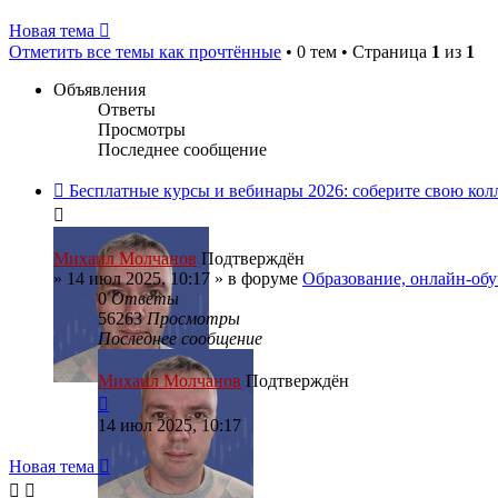
Новая тема
Отметить все темы как прочтённые
• 0 тем • Страница
1
из
1
Объявления
Ответы
Просмотры
Последнее сообщение
Бесплатные курсы и вебинары 2026: соберите свою ко
Михаил Молчанов
Подтверждён
»
14 июл 2025, 10:17
» в форуме
Образование, онлайн-об
0
Ответы
56263
Просмотры
Последнее сообщение
Михаил Молчанов
Подтверждён
14 июл 2025, 10:17
Новая тема