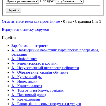
Порядок:
Отметить все темы как прочтённые
• 0 тем • Страница
1
из
1
Вернуться к списку форумов
Перейти
Заработок в интернете
↳ Партнерский маркетинг, партнерские программы,
реселлинг
↳ Инфобизнес
↳ Репетиторство и коучинг
↳ Искусственный интеллект, нейросети
↳ Образование, онлайн-обучение
↳ Курсы и гайды
↳ Инвестиции
↳ Криптовалюты
↳ Торговля на бирже, трейдинг
↳ Пассивный доход
↳ Краудфандинг
↳ Банки, финансовые продукты и услуги