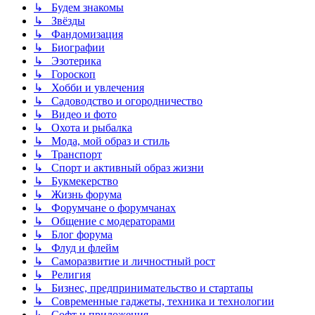
↳ Будем знакомы
↳ Звёзды
↳ Фандомизация
↳ Биографии
↳ Эзотерика
↳ Гороскоп
↳ Хобби и увлечения
↳ Садоводство и огородничество
↳ Видео и фото
↳ Охота и рыбалка
↳ Мода, мой образ и стиль
↳ Транспорт
↳ Спорт и активный образ жизни
↳ Букмекерство
↳ Жизнь форума
↳ Форумчане о форумчанах
↳ Общение с модераторами
↳ Блог форума
↳ Флуд и флейм
↳ Саморазвитие и личностный рост
↳ Религия
↳ Бизнес, предпринимательство и стартапы
↳ Современные гаджеты, техника и технологии
↳ Софт и приложения