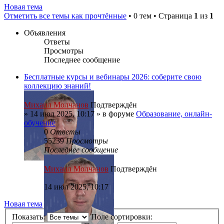
Новая тема
Отметить все темы как прочтённые
• 0 тем • Страница
1
из
1
Объявления
Ответы
Просмотры
Последнее сообщение
Бесплатные курсы и вебинары 2026: соберите свою
коллекцию знаний!
Михаил Молчанов
Подтверждён
»
14 июл 2025, 10:17
» в форуме
Образование, онлайн-
обучение
0
Ответы
55239
Просмотры
Последнее сообщение
Михаил Молчанов
Подтверждён
14 июл 2025, 10:17
Новая тема
Показать:
Поле сортировки: