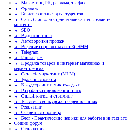
↳ Маркетинг, PR, реклама, трафик
↳ Фриланс
↳ Биржи фриланса для студентов
↳ Сайт, блог, одностраничные сайты, создание
контента
↳ SEO
↳ Видеохостинги
↳ Автоворонки продаж
↳ Ведение социальных сетей, SMM
↳ Telegram
↳ Инстаграм
↳ Продажа товаров в интернет-магазинах и
маркетплейсах
↳ Сетевой маркетинг (MLM)
↳ Удаленная работа
↳ Краудсорсинг и микро-задачи
↳ Разработка приложений и игр
↳ Онлайн-игры и стриминг
↳ Участие в конкурсах и соревнованиях
↳ Рекрутинг
↳ Секретная страница
↳ Блог - Практические навыки для работы в интернете
Общий форум
↳ Отношения