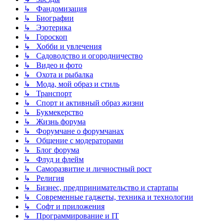
↳ Фандомизация
↳ Биографии
↳ Эзотерика
↳ Гороскоп
↳ Хобби и увлечения
↳ Садоводство и огородничество
↳ Видео и фото
↳ Охота и рыбалка
↳ Мода, мой образ и стиль
↳ Транспорт
↳ Спорт и активный образ жизни
↳ Букмекерство
↳ Жизнь форума
↳ Форумчане о форумчанах
↳ Общение с модераторами
↳ Блог форума
↳ Флуд и флейм
↳ Саморазвитие и личностный рост
↳ Религия
↳ Бизнес, предпринимательство и стартапы
↳ Современные гаджеты, техника и технологии
↳ Софт и приложения
↳ Программирование и IT