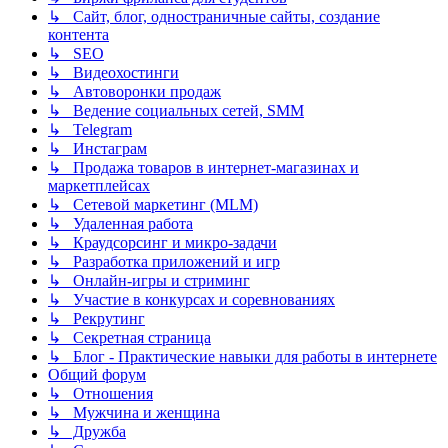
↳ Сайт, блог, одностраничные сайты, создание
контента
↳ SEO
↳ Видеохостинги
↳ Автоворонки продаж
↳ Ведение социальных сетей, SMM
↳ Telegram
↳ Инстаграм
↳ Продажа товаров в интернет-магазинах и
маркетплейсах
↳ Сетевой маркетинг (MLM)
↳ Удаленная работа
↳ Краудсорсинг и микро-задачи
↳ Разработка приложений и игр
↳ Онлайн-игры и стриминг
↳ Участие в конкурсах и соревнованиях
↳ Рекрутинг
↳ Секретная страница
↳ Блог - Практические навыки для работы в интернете
Общий форум
↳ Отношения
↳ Мужчина и женщина
↳ Дружба