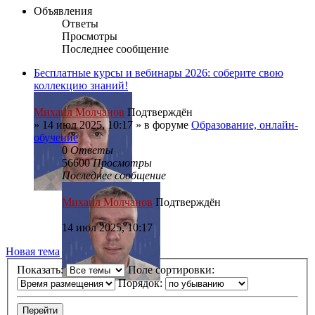
Объявления
Ответы
Просмотры
Последнее сообщение
Бесплатные курсы и вебинары 2026: соберите свою
коллекцию знаний!
Михаил Молчанов
Подтверждён
»
14 июл 2025, 10:17
» в форуме
Образование, онлайн-
обучение
0
Ответы
56600
Просмотры
Последнее сообщение
Михаил Молчанов
Подтверждён
14 июл 2025, 10:17
Новая тема
Показать:
Поле сортировки:
Порядок: