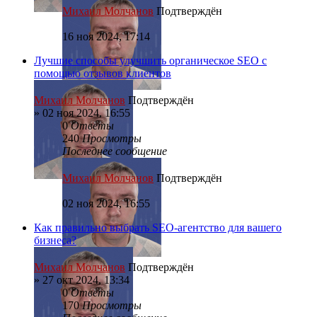
Михаил Молчанов
Подтверждён
16 ноя 2024, 17:14
Лучшие способы улучшить органическое SEO с
помощью отзывов клиентов
Михаил Молчанов
Подтверждён
»
02 ноя 2024, 16:55
0
Ответы
240
Просмотры
Последнее сообщение
Михаил Молчанов
Подтверждён
02 ноя 2024, 16:55
Как правильно выбрать SEO-агентство для вашего
бизнеса?
Михаил Молчанов
Подтверждён
»
27 окт 2024, 13:34
0
Ответы
170
Просмотры