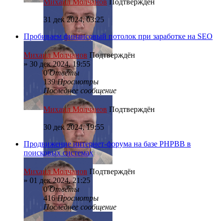
Михаил Молчанов
Подтверждён
31 дек 2024, 03:25
Пробиваем финансовый потолок при заработке на SEO
Михаил Молчанов
Подтверждён
»
30 дек 2024, 19:55
0
Ответы
139
Просмотры
Последнее сообщение
Михаил Молчанов
Подтверждён
30 дек 2024, 19:55
Продвижение интернет-форума на базе PHPBB в
поисковых системах
Михаил Молчанов
Подтверждён
»
01 дек 2024, 21:25
0
Ответы
416
Просмотры
Последнее сообщение