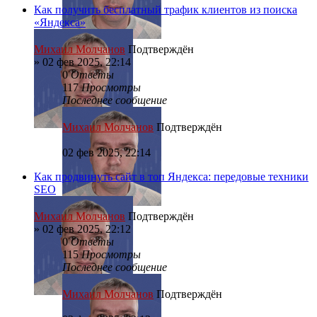
Как получить бесплатный трафик клиентов из поиска
«Яндекса»
Михаил Молчанов
Подтверждён
»
02 фев 2025, 22:14
0
Ответы
117
Просмотры
Последнее сообщение
Михаил Молчанов
Подтверждён
02 фев 2025, 22:14
Как продвинуть сайт в топ Яндекса: передовые техники
SEO
Михаил Молчанов
Подтверждён
»
02 фев 2025, 22:12
0
Ответы
115
Просмотры
Последнее сообщение
Михаил Молчанов
Подтверждён