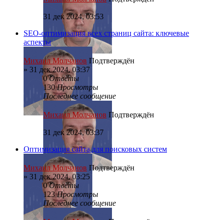
31 дек 2024, 03:53
SEO-оптимизация всех страниц сайта: ключевые
аспекты
Михаил Молчанов
Подтверждён
»
31 дек 2024, 03:37
0
Ответы
130
Просмотры
Последнее сообщение
Михаил Молчанов
Подтверждён
31 дек 2024, 03:37
Оптимизация сайта для поисковых систем
Михаил Молчанов
Подтверждён
»
31 дек 2024, 03:25
0
Ответы
123
Просмотры
Последнее сообщение