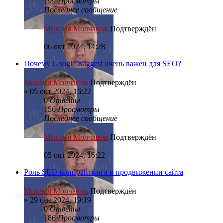
199
Просмотры
Последнее сообщение
Михаил Молчанов
Подтверждён
06 окт 2024, 14:28
Почему Google Suggest очень важен для SEO?
Михаил Молчанов
Подтверждён
»
05 окт 2024, 16:22
0
Ответы
156
Просмотры
Последнее сообщение
Михаил Молчанов
Подтверждён
05 окт 2024, 16:22
Роль SEO-копирайтинга в продвижении сайта
Михаил Молчанов
Подтверждён
»
29 сен 2024, 19:19
0
Ответы
186
Просмотры