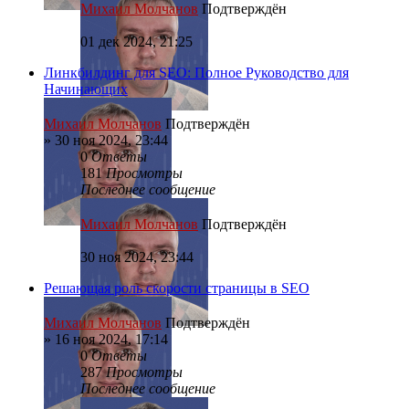
Михаил Молчанов
Подтверждён
01 дек 2024, 21:25
Линкбилдинг для SEO: Полное Руководство для
Начинающих
Михаил Молчанов
Подтверждён
»
30 ноя 2024, 23:44
0
Ответы
181
Просмотры
Последнее сообщение
Михаил Молчанов
Подтверждён
30 ноя 2024, 23:44
Решающая роль скорости страницы в SEO
Михаил Молчанов
Подтверждён
»
16 ноя 2024, 17:14
0
Ответы
287
Просмотры
Последнее сообщение