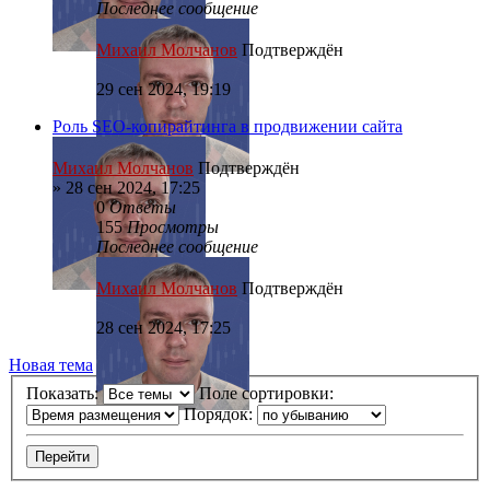
Последнее сообщение
Михаил Молчанов
Подтверждён
29 сен 2024, 19:19
Роль SEO-копирайтинга в продвижении сайта
Михаил Молчанов
Подтверждён
»
28 сен 2024, 17:25
0
Ответы
155
Просмотры
Последнее сообщение
Михаил Молчанов
Подтверждён
28 сен 2024, 17:25
Новая тема
Показать:
Поле сортировки:
Порядок: