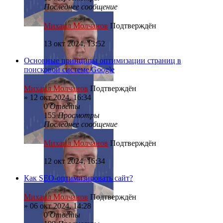
Последнее сообщение
Михаил Молчанов
Подтверждён
13 окт 2024, 13:52
Основные принципы оптимизации страниц в
поисковой системе Google
Михаил Молчанов
Подтверждён
»
12 окт 2024, 16:34
0
Ответы
155
Просмотры
Последнее сообщение
Михаил Молчанов
Подтверждён
12 окт 2024, 16:34
Как SEO-оптимизировать сайт?
Михаил Молчанов
Подтверждён
»
06 окт 2024, 14:28
0
Ответы