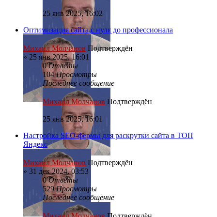
25 янв 2025, 16:02
Оптимизация сайта с нуля до профессионала
Михаил Молчанов
Подтверждён
»
25 янв 2025, 16:01
0
Ответы
104
Просмотры
Последнее сообщение
Михаил Молчанов
Подтверждён
25 янв 2025, 16:01
Настройка SEO-фермы для раскрутки сайта в ТОП
Яндекс
Михаил Молчанов
Подтверждён
»
31 дек 2024, 03:53
0
Ответы
529
Просмотры
Последнее сообщение
Михаил Молчанов
Подтверждён