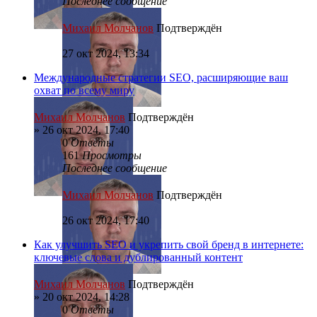
Последнее сообщение
Михаил Молчанов
Подтверждён
27 окт 2024, 13:34
Международные стратегии SEO, расширяющие ваш
охват по всему миру
Михаил Молчанов
Подтверждён
»
26 окт 2024, 17:40
0
Ответы
161
Просмотры
Последнее сообщение
Михаил Молчанов
Подтверждён
26 окт 2024, 17:40
Как улучшить SEO и укрепить свой бренд в интернете:
ключевые слова и дублированный контент
Михаил Молчанов
Подтверждён
»
20 окт 2024, 14:28
0
Ответы