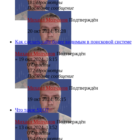
181
Просмотры
Последнее сообщение
Михаил Молчанов
Подтверждён
20 окт 2024, 14:28
Как сделать сайт более видимым в поисковой системе
Михаил Молчанов
Подтверждён
»
19 окт 2024, 16:15
0
Ответы
172
Просмотры
Последнее сообщение
Михаил Молчанов
Подтверждён
19 окт 2024, 16:15
Что такое SEO?
Михаил Молчанов
Подтверждён
»
13 окт 2024, 13:52
0
Ответы
194
Просмотры