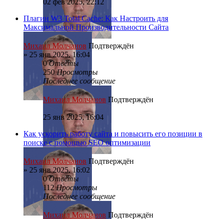
02 фев 2025, 22:12
Плагин W3 Total Cache: Как Настроить для
Максимальной Производительности Сайта
Михаил Молчанов
Подтверждён
»
25 янв 2025, 16:04
0
Ответы
250
Просмотры
Последнее сообщение
Михаил Молчанов
Подтверждён
25 янв 2025, 16:04
Как ускорить работу сайта и повысить его позиции в
поиске с помощью SEO оптимизации
Михаил Молчанов
Подтверждён
»
25 янв 2025, 16:02
0
Ответы
112
Просмотры
Последнее сообщение
Михаил Молчанов
Подтверждён