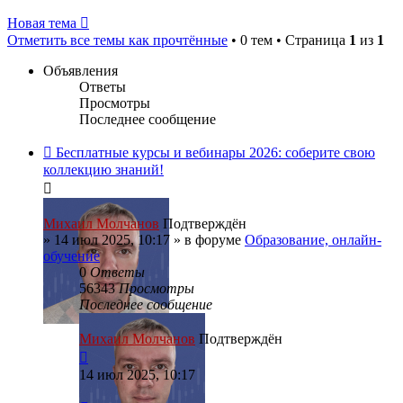
Новая тема
Отметить все темы как прочтённые
• 0 тем • Страница
1
из
1
Объявления
Ответы
Просмотры
Последнее сообщение
Бесплатные курсы и вебинары 2026: соберите свою
коллекцию знаний!
Михаил Молчанов
Подтверждён
»
14 июл 2025, 10:17
» в форуме
Образование, онлайн-
обучение
0
Ответы
56343
Просмотры
Последнее сообщение
Михаил Молчанов
Подтверждён
14 июл 2025, 10:17