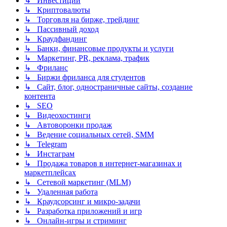
↳ Инвестиции
↳ Криптовалюты
↳ Торговля на бирже, трейдинг
↳ Пассивный доход
↳ Краудфандинг
↳ Банки, финансовые продукты и услуги
↳ Маркетинг, PR, реклама, трафик
↳ Фриланс
↳ Биржи фриланса для студентов
↳ Сайт, блог, одностраничные сайты, создание
контента
↳ SEO
↳ Видеохостинги
↳ Автоворонки продаж
↳ Ведение социальных сетей, SMM
↳ Telegram
↳ Инстаграм
↳ Продажа товаров в интернет-магазинах и
маркетплейсах
↳ Сетевой маркетинг (MLM)
↳ Удаленная работа
↳ Краудсорсинг и микро-задачи
↳ Разработка приложений и игр
↳ Онлайн-игры и стриминг