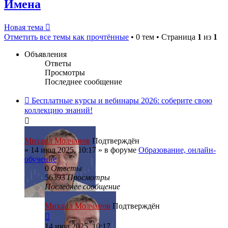
Имена
Новая тема
Отметить все темы как прочтённые
• 0 тем • Страница
1
из
1
Объявления
Ответы
Просмотры
Последнее сообщение
Бесплатные курсы и вебинары 2026: соберите свою
коллекцию знаний!
Михаил Молчанов
Подтверждён
»
14 июл 2025, 10:17
» в форуме
Образование, онлайн-
обучение
0
Ответы
56393
Просмотры
Последнее сообщение
Михаил Молчанов
Подтверждён
14 июл 2025, 10:17