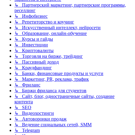
↳ Партнерский маркетинг, партнерские программы,
реселлинг
↳ Инфобизнес
↳ Репетиторство и коучинг
↳ Искусственный интеллект, нейросети
↳ Образование, онлайн-обучение
↳ Курсы и гайды
↳ Инвестиции
↳ Криптовалюты
↳ Торговля на бирже, трейдинг
↳ Пассивный доход
↳ Краудфандинг
↳ Банки, финансовые продукты и услуги
↳ Маркетинг, PR, реклама, трафик
↳ Фриланс
↳ Биржи фриланса для студентов
↳ Сайт, блог, одностраничные сайты, создание
контента
↳ SEO
↳ Видеохостинги
↳ Автоворонки продаж
↳ Ведение социальных сетей, SMM
↳ Telegram