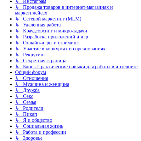
↳ Инстаграм
↳ Продажа товаров в интернет-магазинах и
маркетплейсах
↳ Сетевой маркетинг (MLM)
↳ Удаленная работа
↳ Краудсорсинг и микро-задачи
↳ Разработка приложений и игр
↳ Онлайн-игры и стриминг
↳ Участие в конкурсах и соревнованиях
↳ Рекрутинг
↳ Секретная страница
↳ Блог - Практические навыки для работы в интернете
Общий форум
↳ Отношения
↳ Мужчина и женщина
↳ Дружба
↳ Секс
↳ Семья
↳ Родители
↳ Пикап
↳ Я и общество
↳ Социальная жизнь
↳ Работа и профессии
↳ Здоровье