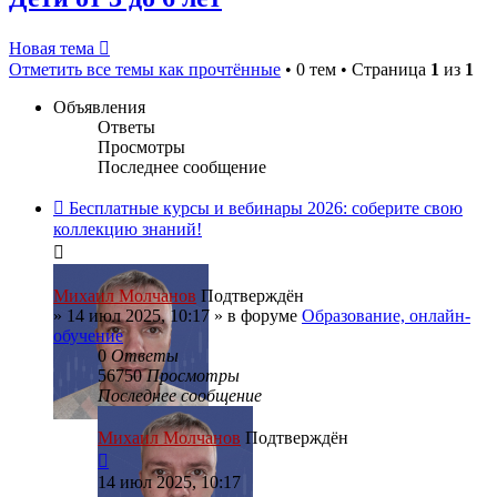
Новая тема
Отметить все темы как прочтённые
• 0 тем • Страница
1
из
1
Объявления
Ответы
Просмотры
Последнее сообщение
Бесплатные курсы и вебинары 2026: соберите свою
коллекцию знаний!
Михаил Молчанов
Подтверждён
»
14 июл 2025, 10:17
» в форуме
Образование, онлайн-
обучение
0
Ответы
56750
Просмотры
Последнее сообщение
Михаил Молчанов
Подтверждён
14 июл 2025, 10:17